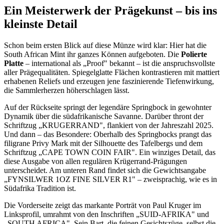
Ein Meisterwerk der Prägekunst – bis ins
kleinste Detail
Schon beim ersten Blick auf diese Münze wird klar: Hier hat die
South African Mint ihr ganzes Können aufgeboten. Die
Polierte
Platte
– international als „Proof" bekannt – ist die anspruchsvollste
aller Prägequalitäten. Spiegelglatte Flächen kontrastieren mit mattiert
erhabenen Reliefs und erzeugen jene faszinierende Tiefenwirkung,
die Sammlerherzen höherschlagen lässt.
Auf der Rückseite springt der legendäre Springbock in gewohnter
Dynamik über die südafrikanische Savanne. Darüber thront der
Schriftzug „KRUGERRAND", flankiert von der Jahreszahl 2025.
Und dann – das Besondere: Oberhalb des Springbocks prangt das
filigrane Privy Mark mit der Silhouette des Tafelbergs und dem
Schriftzug „CAPE TOWN COIN FAIR". Ein winziges Detail, das
diese Ausgabe von allen regulären Krügerrand-Prägungen
unterscheidet. Am unteren Rand findet sich die Gewichtsangabe
„FYNSILWER 1OZ FINE SILVER R1" – zweisprachig, wie es in
Südafrika Tradition ist.
Die Vorderseite zeigt das markante Porträt von Paul Kruger im
Linksprofil, umrahmt von den Inschriften „SUID-AFRIKA" und
„SOUTH AFRICA". Sein Bart, die feinen Gesichtszüge, selbst die