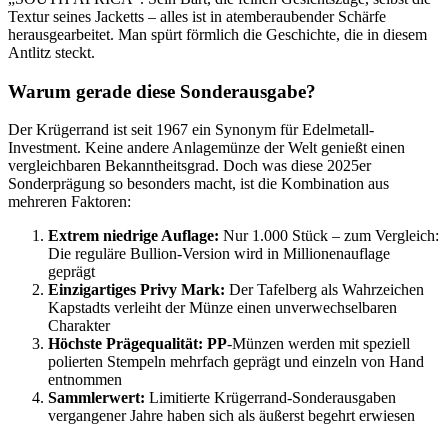
Textur seines Jacketts – alles ist in atemberaubender Schärfe
herausgearbeitet. Man spürt förmlich die Geschichte, die in diesem
Antlitz steckt.
Warum gerade diese Sonderausgabe?
Der Krügerrand ist seit 1967 ein Synonym für Edelmetall-
Investment. Keine andere Anlagemünze der Welt genießt einen
vergleichbaren Bekanntheitsgrad. Doch was diese 2025er
Sonderprägung so besonders macht, ist die Kombination aus
mehreren Faktoren:
Extrem niedrige Auflage:
Nur 1.000 Stück – zum Vergleich:
Die reguläre Bullion-Version wird in Millionenauflage
geprägt
Einzigartiges Privy Mark:
Der Tafelberg als Wahrzeichen
Kapstadts verleiht der Münze einen unverwechselbaren
Charakter
Höchste Prägequalität:
PP
-Münzen werden mit speziell
polierten Stempeln mehrfach geprägt und einzeln von Hand
entnommen
Sammlerwert:
Limitierte Krügerrand-Sonderausgaben
vergangener Jahre haben sich als äußerst begehrt erwiesen