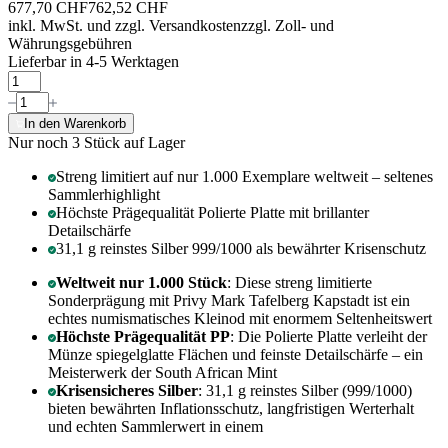
677,70 CHF
762,52 CHF
inkl. MwSt. und
zzgl. Versandkosten
zzgl. Zoll- und
Währungsgebühren
Lieferbar in 4-5 Werktagen
In den Warenkorb
Nur noch 3
Stück auf Lager
Streng limitiert auf nur 1.000 Exemplare weltweit – seltenes
Sammlerhighlight
Höchste Prägequalität Polierte Platte mit brillanter
Detailschärfe
31,1 g reinstes Silber 999/1000 als bewährter Krisenschutz
Weltweit nur 1.000 Stück
: Diese streng limitierte
Sonderprägung mit Privy Mark Tafelberg Kapstadt ist ein
echtes numismatisches Kleinod mit enormem Seltenheitswert
Höchste Prägequalität PP
: Die Polierte Platte verleiht der
Münze spiegelglatte Flächen und feinste Detailschärfe – ein
Meisterwerk der South African Mint
Krisensicheres Silber
: 31,1 g reinstes Silber (999/1000)
bieten bewährten Inflationsschutz, langfristigen Werterhalt
und echten Sammlerwert in einem