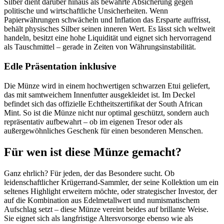
Silber dient darüber hinaus als bewährte Absicherung gegen
politische und wirtschaftliche Unsicherheiten. Wenn
Papierwährungen schwächeln und Inflation das Ersparte auffrisst,
behält physisches Silber seinen inneren Wert. Es lässt sich weltweit
handeln, besitzt eine hohe Liquidität und eignet sich hervorragend
als Tauschmittel – gerade in Zeiten von Währungsinstabilität.
Edle Präsentation inklusive
Die Münze wird in einem hochwertigen schwarzen Etui geliefert,
das mit samtweichem Innenfutter ausgekleidet ist. Im Deckel
befindet sich das offizielle Echtheitszertifikat der South African
Mint. So ist die Münze nicht nur optimal geschützt, sondern auch
repräsentativ aufbewahrt – ob im eigenen Tresor oder als
außergewöhnliches Geschenk für einen besonderen Menschen.
Für wen ist diese Münze gemacht?
Ganz ehrlich? Für jeden, der das Besondere sucht. Ob
leidenschaftlicher Krügerrand-Sammler, der seine Kollektion um ein
seltenes Highlight erweitern möchte, oder strategischer Investor, der
auf die Kombination aus Edelmetallwert und numismatischem
Aufschlag setzt – diese Münze vereint beides auf brillante Weise.
Sie eignet sich als langfristige Altersvorsorge ebenso wie als