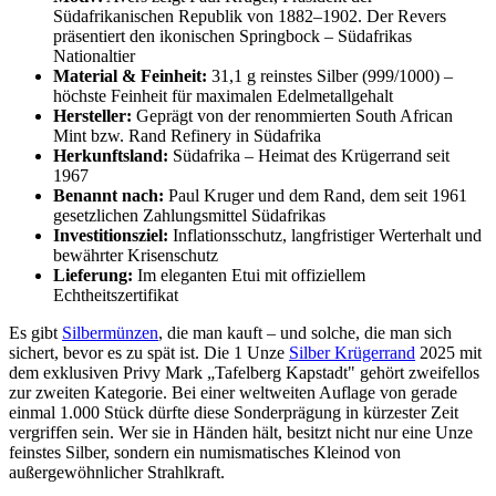
Südafrikanischen Republik von 1882–1902. Der Revers
präsentiert den ikonischen Springbock – Südafrikas
Nationaltier
Material & Feinheit:
31,1 g reinstes Silber (999/1000) –
höchste Feinheit für maximalen Edelmetallgehalt
Hersteller:
Geprägt von der renommierten South African
Mint bzw. Rand Refinery in Südafrika
Herkunftsland:
Südafrika – Heimat des Krügerrand seit
1967
Benannt nach:
Paul Kruger und dem Rand, dem seit 1961
gesetzlichen Zahlungsmittel Südafrikas
Investitionsziel:
Inflationsschutz, langfristiger Werterhalt und
bewährter Krisenschutz
Lieferung:
Im eleganten Etui mit offiziellem
Echtheitszertifikat
Es gibt
Silbermünzen
, die man kauft – und solche, die man sich
sichert, bevor es zu spät ist. Die 1 Unze
Silber Krügerrand
2025 mit
dem exklusiven Privy Mark „Tafelberg Kapstadt" gehört zweifellos
zur zweiten Kategorie. Bei einer weltweiten Auflage von gerade
einmal 1.000 Stück dürfte diese Sonderprägung in kürzester Zeit
vergriffen sein. Wer sie in Händen hält, besitzt nicht nur eine Unze
feinstes Silber, sondern ein numismatisches Kleinod von
außergewöhnlicher Strahlkraft.