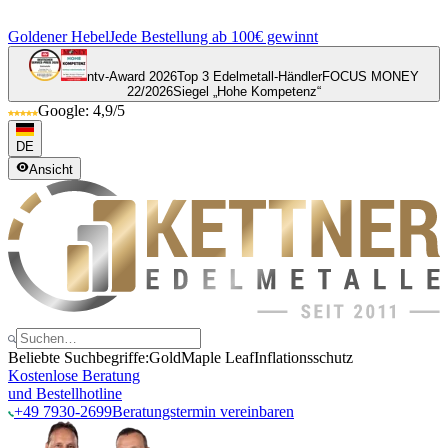
Goldener Hebel
Jede Bestellung ab 100€ gewinnt
ntv-Award 2026
Top 3 Edelmetall-Händler
FOCUS MONEY
22/2026
Siegel „Hohe Kompetenz“
Google: 4,9/5
DE
Ansicht
Beliebte Suchbegriffe:
Gold
Maple Leaf
Inflationsschutz
Kostenlose Beratung
und Bestellhotline
+49 7930-2699
Beratungstermin vereinbaren