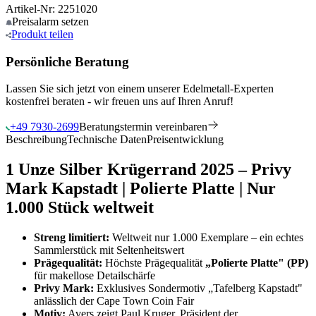
Artikel-Nr: 2251020
Preisalarm
setzen
Produkt
teilen
Persönliche Beratung
Lassen Sie sich jetzt von einem unserer Edelmetall-Experten
kostenfrei beraten - wir freuen uns auf Ihren Anruf!
+49 7930-2699
Beratungstermin vereinbaren
Beschreibung
Technische Daten
Preisentwicklung
1 Unze Silber Krügerrand 2025 – Privy
Mark Kapstadt | Polierte Platte | Nur
1.000 Stück weltweit
Streng limitiert:
Weltweit nur 1.000 Exemplare – ein echtes
Sammlerstück mit Seltenheitswert
Prägequalität:
Höchste Prägequalität
„Polierte Platte" (PP)
für makellose Detailschärfe
Privy Mark:
Exklusives Sondermotiv „Tafelberg Kapstadt"
anlässlich der Cape Town Coin Fair
Motiv:
Avers zeigt Paul Kruger, Präsident der