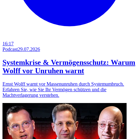
16:17
Podcast
29.07.2026
Systemkrise & Vermögensschutz: Warum
Wolff vor Unruhen warnt
Ernst Wolff warnt vor Massenunruhen durch Systemumbruch.
Erfahren Sie, wie Sie Ihr Vermögen schützen und die
Machtverlagerung verstehen.