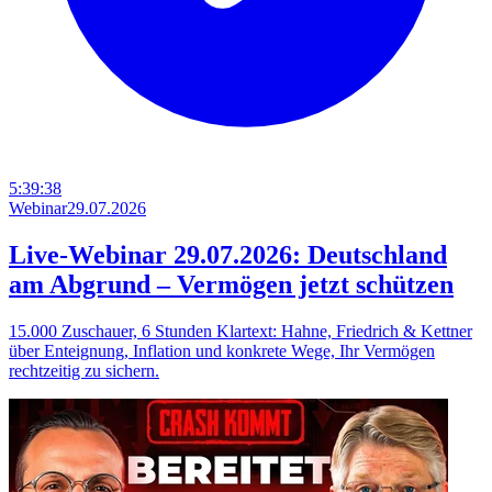
5:39:38
Webinar
29.07.2026
Live-Webinar 29.07.2026: Deutschland
am Abgrund – Vermögen jetzt schützen
15.000 Zuschauer, 6 Stunden Klartext: Hahne, Friedrich & Kettner
über Enteignung, Inflation und konkrete Wege, Ihr Vermögen
rechtzeitig zu sichern.