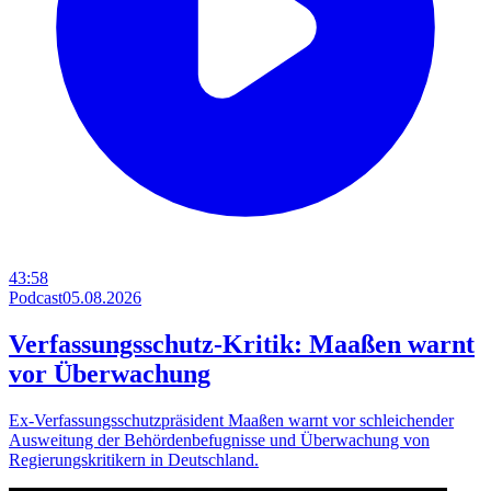
43:58
Podcast
05.08.2026
Verfassungsschutz-Kritik: Maaßen warnt
vor Überwachung
Ex-Verfassungsschutzpräsident Maaßen warnt vor schleichender
Ausweitung der Behördenbefugnisse und Überwachung von
Regierungskritikern in Deutschland.