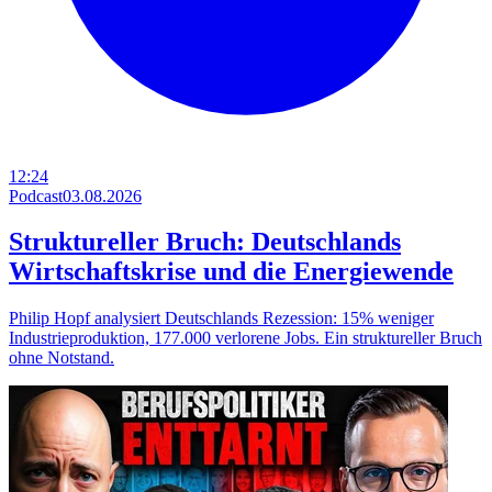
12:24
Podcast
03.08.2026
Struktureller Bruch: Deutschlands
Wirtschaftskrise und die Energiewende
Philip Hopf analysiert Deutschlands Rezession: 15% weniger
Industrieproduktion, 177.000 verlorene Jobs. Ein struktureller Bruch
ohne Notstand.