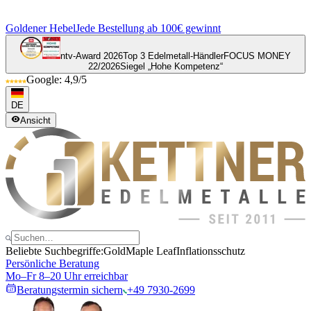
Goldener Hebel
Jede Bestellung ab 100€ gewinnt
ntv-Award 2026
Top 3 Edelmetall-Händler
FOCUS MONEY
22/2026
Siegel „Hohe Kompetenz“
Google: 4,9/5
DE
Ansicht
Beliebte Suchbegriffe:
Gold
Maple Leaf
Inflationsschutz
Persönliche Beratung
Mo–Fr 8–20 Uhr erreichbar
Beratungstermin sichern
+49 7930-2699