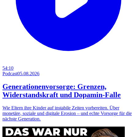
54:10
Podcast
05.08.2026
Generationenvorsorge: Grenzen,
Widerstandskraft und Dopamin-Falle
Wie Eltern ihre Kinder auf instabile Zeiten vorbereiten. Über
monetäre, soziale und digitale Erosion – und echte Vorsorge für die
nächste Generation.