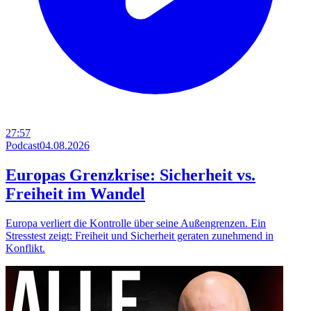
27:57
Podcast
04.08.2026
Europas Grenzkrise: Sicherheit vs.
Freiheit im Wandel
Europa verliert die Kontrolle über seine Außengrenzen. Ein
Stresstest zeigt: Freiheit und Sicherheit geraten zunehmend in
Konflikt.