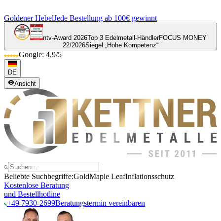
Goldener Hebel
Jede Bestellung ab 100€ gewinnt
ntv-Award 2026
Top 3 Edelmetall-Händler
FOCUS MONEY
22/2026
Siegel „Hohe Kompetenz“
Google: 4,9/5
DE
Ansicht
Beliebte Suchbegriffe:
Gold
Maple Leaf
Inflationsschutz
Kostenlose Beratung
und Bestellhotline
+49 7930-2699
Beratungstermin vereinbaren