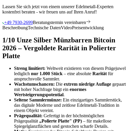
Lassen Sie sich jetzt von einem unserer Edelmetall-Experten
kostenfrei beraten - wir freuen uns auf Ihren Anruf!
+49 7930-2699
Beratungstermin vereinbaren
Beschreibung
Technische Daten
Video
Preisentwicklung
1/10 Unze Silber Münzbarren Bitcoin
2026 – Vergoldete Rarität in Polierter
Platte
Streng limitiert:
Weltweit existieren von diesem Prägejuwel
lediglich
nur 1.000 Stück
– eine absolute
Rarität
für
anspruchsvolle Sammler.
Wachstumschancen:
Die
extrem niedrige Auflage
gepaart
mit hoher Nachfrage birgt ein
enormes
Wertsteigerungspotential
.
Seltene Sammlermünze:
Ein einzigartiges Sammlerstück,
das digitale Moderne und zeitlose Edelmetall-Tradition in
einem Objekt vereint.
Prägequalität:
Gefertigt in der höchstmöglichen
Prägequalität
„Polierte Platte" (PP)
– für makellose
Spiegelglanzflächen und gestochen scharfe Details.