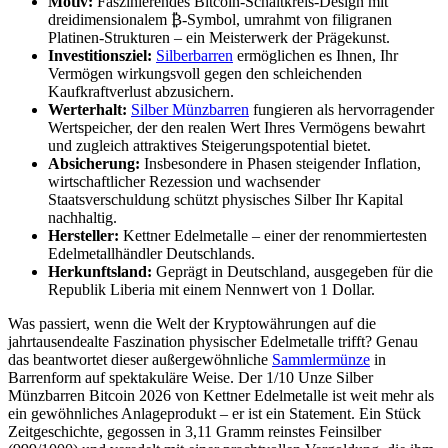
Motiv:
Faszinierendes Bitcoin-Schaltkreis-Design mit
dreidimensionalem ₿-Symbol, umrahmt von filigranen
Platinen-Strukturen – ein Meisterwerk der Prägekunst.
Investitionsziel:
Silberbarren
ermöglichen es Ihnen, Ihr
Vermögen wirkungsvoll gegen den schleichenden
Kaufkraftverlust abzusichern.
Werterhalt:
Silber Münzbarren
fungieren als hervorragender
Wertspeicher, der den realen Wert Ihres Vermögens bewahrt
und zugleich attraktives Steigerungspotential bietet.
Absicherung:
Insbesondere in Phasen steigender Inflation,
wirtschaftlicher Rezession und wachsender
Staatsverschuldung schützt physisches Silber Ihr Kapital
nachhaltig.
Hersteller:
Kettner Edelmetalle – einer der renommiertesten
Edelmetallhändler Deutschlands.
Herkunftsland:
Geprägt in Deutschland, ausgegeben für die
Republik Liberia mit einem Nennwert von 1 Dollar.
Was passiert, wenn die Welt der Kryptowährungen auf die
jahrtausendealte Faszination physischer Edelmetalle trifft? Genau
das beantwortet dieser außergewöhnliche
Sammlermünze
in
Barrenform auf spektakuläre Weise. Der 1/10 Unze Silber
Münzbarren Bitcoin 2026 von Kettner Edelmetalle ist weit mehr als
ein gewöhnliches Anlageprodukt – er ist ein Statement. Ein Stück
Zeitgeschichte, gegossen in 3,11 Gramm reinstes Feinsilber