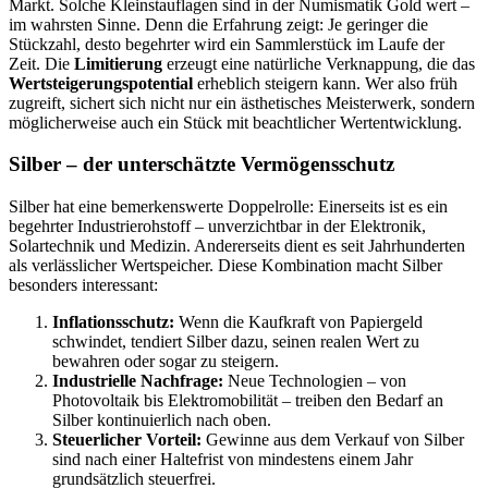
Markt. Solche Kleinstauflagen sind in der Numismatik Gold wert –
im wahrsten Sinne. Denn die Erfahrung zeigt: Je geringer die
Stückzahl, desto begehrter wird ein Sammlerstück im Laufe der
Zeit. Die
Limitierung
erzeugt eine natürliche Verknappung, die das
Wertsteigerungspotential
erheblich steigern kann. Wer also früh
zugreift, sichert sich nicht nur ein ästhetisches Meisterwerk, sondern
möglicherweise auch ein Stück mit beachtlicher Wertentwicklung.
Silber – der unterschätzte Vermögensschutz
Silber hat eine bemerkenswerte Doppelrolle: Einerseits ist es ein
begehrter Industrierohstoff – unverzichtbar in der Elektronik,
Solartechnik und Medizin. Andererseits dient es seit Jahrhunderten
als verlässlicher Wertspeicher. Diese Kombination macht Silber
besonders interessant:
Inflationsschutz:
Wenn die Kaufkraft von Papiergeld
schwindet, tendiert Silber dazu, seinen realen Wert zu
bewahren oder sogar zu steigern.
Industrielle Nachfrage:
Neue Technologien – von
Photovoltaik bis Elektromobilität – treiben den Bedarf an
Silber kontinuierlich nach oben.
Steuerlicher Vorteil:
Gewinne aus dem Verkauf von Silber
sind nach einer Haltefrist von mindestens einem Jahr
grundsätzlich steuerfrei.