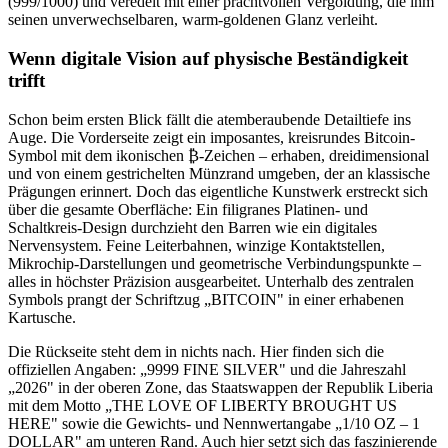
(999/1000) und veredelt mit einer prachtvollen Vergoldung, die ihm
seinen unverwechselbaren, warm-goldenen Glanz verleiht.
Wenn digitale Vision auf physische Beständigkeit
trifft
Schon beim ersten Blick fällt die atemberaubende Detailtiefe ins
Auge. Die Vorderseite zeigt ein imposantes, kreisrundes Bitcoin-
Symbol mit dem ikonischen ₿-Zeichen – erhaben, dreidimensional
und von einem gestrichelten Münzrand umgeben, der an klassische
Prägungen erinnert. Doch das eigentliche Kunstwerk erstreckt sich
über die gesamte Oberfläche: Ein filigranes Platinen- und
Schaltkreis-Design durchzieht den Barren wie ein digitales
Nervensystem. Feine Leiterbahnen, winzige Kontaktstellen,
Mikrochip-Darstellungen und geometrische Verbindungspunkte –
alles in höchster Präzision ausgearbeitet. Unterhalb des zentralen
Symbols prangt der Schriftzug „BITCOIN" in einer erhabenen
Kartusche.
Die Rückseite steht dem in nichts nach. Hier finden sich die
offiziellen Angaben: „9999 FINE SILVER" und die Jahreszahl
„2026" in der oberen Zone, das Staatswappen der Republik Liberia
mit dem Motto „THE LOVE OF LIBERTY BROUGHT US
HERE" sowie die Gewichts- und Nennwertangabe „1/10 OZ – 1
DOLLAR" am unteren Rand. Auch hier setzt sich das faszinierende