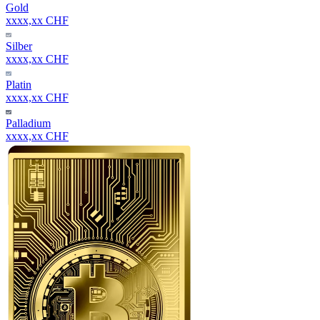
Gold
xxxx,xx CHF
Silber
xxxx,xx CHF
Platin
xxxx,xx CHF
Palladium
xxxx,xx CHF