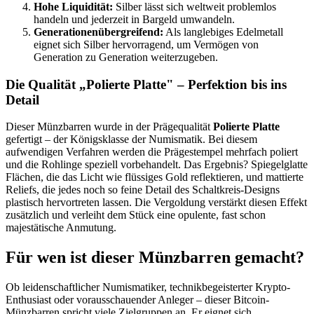
Hohe Liquidität:
Silber lässt sich weltweit problemlos
handeln und jederzeit in Bargeld umwandeln.
Generationenübergreifend:
Als langlebiges Edelmetall
eignet sich Silber hervorragend, um Vermögen von
Generation zu Generation weiterzugeben.
Die Qualität „Polierte Platte" – Perfektion bis ins
Detail
Dieser Münzbarren wurde in der Prägequalität
Polierte Platte
gefertigt – der Königsklasse der Numismatik. Bei diesem
aufwendigen Verfahren werden die Prägestempel mehrfach poliert
und die Rohlinge speziell vorbehandelt. Das Ergebnis? Spiegelglatte
Flächen, die das Licht wie flüssiges Gold reflektieren, und mattierte
Reliefs, die jedes noch so feine Detail des Schaltkreis-Designs
plastisch hervortreten lassen. Die Vergoldung verstärkt diesen Effekt
zusätzlich und verleiht dem Stück eine opulente, fast schon
majestätische Anmutung.
Für wen ist dieser Münzbarren gemacht?
Ob leidenschaftlicher Numismatiker, technikbegeisterter Krypto-
Enthusiast oder vorausschauender Anleger – dieser Bitcoin-
Münzbarren spricht viele Zielgruppen an. Er eignet sich