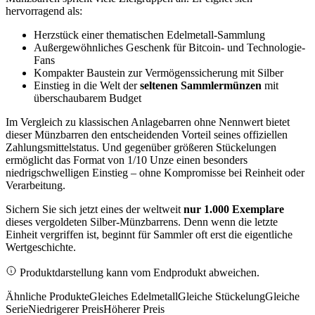
hervorragend als:
Herzstück einer thematischen Edelmetall-Sammlung
Außergewöhnliches Geschenk für Bitcoin- und Technologie-
Fans
Kompakter Baustein zur Vermögenssicherung mit Silber
Einstieg in die Welt der
seltenen Sammlermünzen
mit
überschaubarem Budget
Im Vergleich zu klassischen Anlagebarren ohne Nennwert bietet
dieser Münzbarren den entscheidenden Vorteil seines offiziellen
Zahlungsmittelstatus. Und gegenüber größeren Stückelungen
ermöglicht das Format von 1/10 Unze einen besonders
niedrigschwelligen Einstieg – ohne Kompromisse bei Reinheit oder
Verarbeitung.
Sichern Sie sich jetzt eines der weltweit
nur 1.000 Exemplare
dieses vergoldeten Silber-Münzbarrens. Denn wenn die letzte
Einheit vergriffen ist, beginnt für Sammler oft erst die eigentliche
Wertgeschichte.
Produktdarstellung kann vom Endprodukt abweichen.
Ähnliche Produkte
Gleiches Edelmetall
Gleiche Stückelung
Gleiche
Serie
Niedrigerer Preis
Höherer Preis