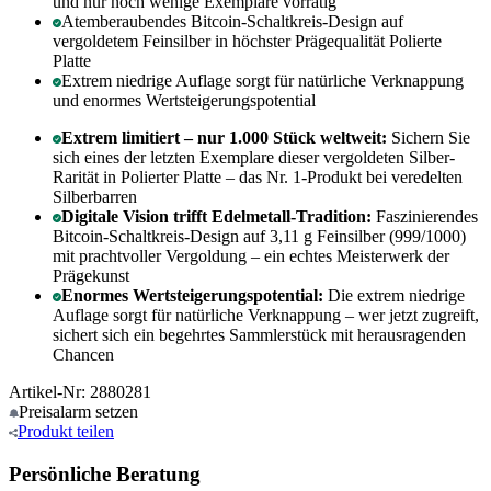
und nur noch wenige Exemplare vorrätig
Atemberaubendes Bitcoin-Schaltkreis-Design auf
vergoldetem Feinsilber in höchster Prägequalität Polierte
Platte
Extrem niedrige Auflage sorgt für natürliche Verknappung
und enormes Wertsteigerungspotential
Extrem limitiert – nur 1.000 Stück weltweit:
Sichern Sie
sich eines der letzten Exemplare dieser vergoldeten Silber-
Rarität in Polierter Platte – das Nr. 1-Produkt bei veredelten
Silberbarren
Digitale Vision trifft Edelmetall-Tradition:
Faszinierendes
Bitcoin-Schaltkreis-Design auf 3,11 g Feinsilber (999/1000)
mit prachtvoller Vergoldung – ein echtes Meisterwerk der
Prägekunst
Enormes Wertsteigerungspotential:
Die extrem niedrige
Auflage sorgt für natürliche Verknappung – wer jetzt zugreift,
sichert sich ein begehrtes Sammlerstück mit herausragenden
Chancen
Artikel-Nr: 2880281
Preisalarm
setzen
Produkt
teilen
Persönliche Beratung