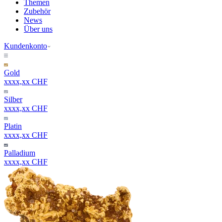
Themen
Zubehör
News
Über uns
Kundenkonto
Gold
xxxx,xx CHF
Silber
xxxx,xx CHF
Platin
xxxx,xx CHF
Palladium
xxxx,xx CHF