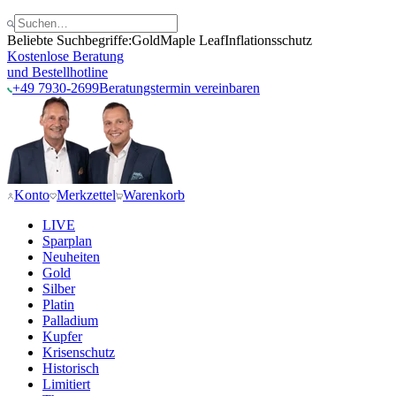
Beliebte Suchbegriffe:
Gold
Maple Leaf
Inflationsschutz
Kostenlose Beratung
und Bestellhotline
+49 7930-2699
Beratungstermin vereinbaren
Konto
Merkzettel
Warenkorb
LIVE
Sparplan
Neuheiten
Gold
Silber
Platin
Palladium
Kupfer
Krisenschutz
Historisch
Limitiert