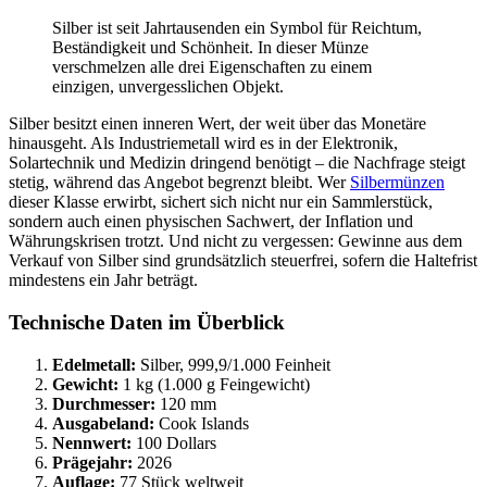
Silber ist seit Jahrtausenden ein Symbol für Reichtum,
Beständigkeit und Schönheit. In dieser Münze
verschmelzen alle drei Eigenschaften zu einem
einzigen, unvergesslichen Objekt.
Silber besitzt einen inneren Wert, der weit über das Monetäre
hinausgeht. Als Industriemetall wird es in der Elektronik,
Solartechnik und Medizin dringend benötigt – die Nachfrage steigt
stetig, während das Angebot begrenzt bleibt. Wer
Silbermünzen
dieser Klasse erwirbt, sichert sich nicht nur ein Sammlerstück,
sondern auch einen physischen Sachwert, der Inflation und
Währungskrisen trotzt. Und nicht zu vergessen: Gewinne aus dem
Verkauf von Silber sind grundsätzlich steuerfrei, sofern die Haltefrist
mindestens ein Jahr beträgt.
Technische Daten im Überblick
Edelmetall:
Silber, 999,9/1.000 Feinheit
Gewicht:
1 kg (1.000 g Feingewicht)
Durchmesser:
120 mm
Ausgabeland:
Cook Islands
Nennwert:
100 Dollars
Prägejahr:
2026
Auflage:
77 Stück weltweit