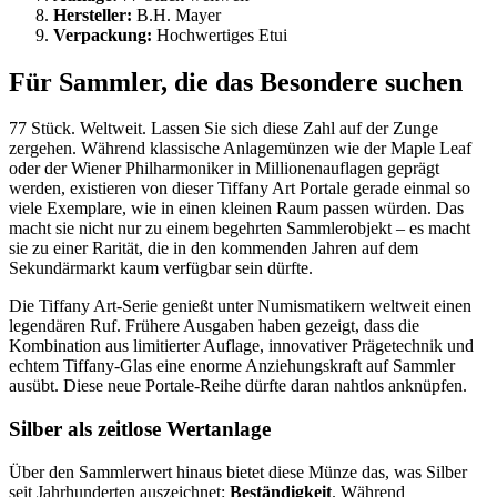
Hersteller:
B.H. Mayer
Verpackung:
Hochwertiges Etui
Für Sammler, die das Besondere suchen
77 Stück. Weltweit. Lassen Sie sich diese Zahl auf der Zunge
zergehen. Während klassische Anlagemünzen wie der Maple Leaf
oder der Wiener Philharmoniker in Millionenauflagen geprägt
werden, existieren von dieser Tiffany Art Portale gerade einmal so
viele Exemplare, wie in einen kleinen Raum passen würden. Das
macht sie nicht nur zu einem begehrten Sammlerobjekt – es macht
sie zu einer Rarität, die in den kommenden Jahren auf dem
Sekundärmarkt kaum verfügbar sein dürfte.
Die Tiffany Art-Serie genießt unter Numismatikern weltweit einen
legendären Ruf. Frühere Ausgaben haben gezeigt, dass die
Kombination aus limitierter Auflage, innovativer Prägetechnik und
echtem Tiffany-Glas eine enorme Anziehungskraft auf Sammler
ausübt. Diese neue Portale-Reihe dürfte daran nahtlos anknüpfen.
Silber als zeitlose Wertanlage
Über den Sammlerwert hinaus bietet diese Münze das, was Silber
seit Jahrhunderten auszeichnet:
Beständigkeit
. Während