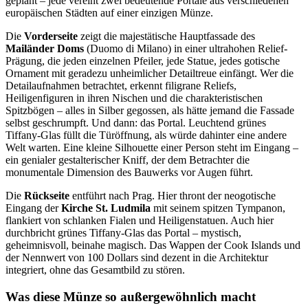
geplant – jede vereint zwei bedeutende Portale aus verschiedenen
europäischen Städten auf einer einzigen Münze.
Die
Vorderseite
zeigt die majestätische Hauptfassade des
Mailänder Doms
(Duomo di Milano) in einer ultrahohen Relief-
Prägung, die jeden einzelnen Pfeiler, jede Statue, jedes gotische
Ornament mit geradezu unheimlicher Detailtreue einfängt. Wer die
Detailaufnahmen betrachtet, erkennt filigrane Reliefs,
Heiligenfiguren in ihren Nischen und die charakteristischen
Spitzbögen – alles in Silber gegossen, als hätte jemand die Fassade
selbst geschrumpft. Und dann: das Portal. Leuchtend grünes
Tiffany-Glas füllt die Türöffnung, als würde dahinter eine andere
Welt warten. Eine kleine Silhouette einer Person steht im Eingang –
ein genialer gestalterischer Kniff, der dem Betrachter die
monumentale Dimension des Bauwerks vor Augen führt.
Die
Rückseite
entführt nach Prag. Hier thront der neogotische
Eingang der
Kirche St. Ludmila
mit seinem spitzen Tympanon,
flankiert von schlanken Fialen und Heiligenstatuen. Auch hier
durchbricht grünes Tiffany-Glas das Portal – mystisch,
geheimnisvoll, beinahe magisch. Das Wappen der Cook Islands und
der Nennwert von 100 Dollars sind dezent in die Architektur
integriert, ohne das Gesamtbild zu stören.
Was diese Münze so außergewöhnlich macht