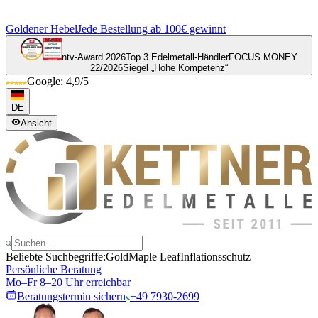
Goldener Hebel
Jede Bestellung ab 100€ gewinnt
ntv-Award 2026
Top 3 Edelmetall-Händler
FOCUS MONEY
22/2026
Siegel „Hohe Kompetenz“
Google: 4,9/5
DE
Ansicht
Beliebte Suchbegriffe:
Gold
Maple Leaf
Inflationsschutz
Persönliche Beratung
Mo–Fr 8–20 Uhr erreichbar
Beratungstermin sichern
+49 7930-2699