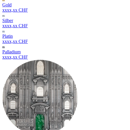
Gold
xxxx,xx CHF
Silber
xxxx,xx CHF
Platin
xxxx,xx CHF
Palladium
xxxx,xx CHF