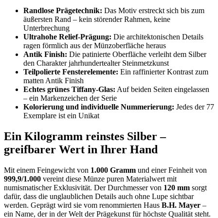
Randlose Prägetechnik:
Das Motiv erstreckt sich bis zum
äußersten Rand – kein störender Rahmen, keine
Unterbrechung
Ultrahohe Relief-Prägung:
Die architektonischen Details
ragen förmlich aus der Münzoberfläche heraus
Antik Finish:
Die patinierte Oberfläche verleiht dem Silber
den Charakter jahrhundertealter Steinmetzkunst
Teilpolierte Fensterelemente:
Ein raffinierter Kontrast zum
matten Antik Finish
Echtes grünes Tiffany-Glas:
Auf beiden Seiten eingelassen
– ein Markenzeichen der Serie
Kolorierung und individuelle Nummerierung:
Jedes der 77
Exemplare ist ein Unikat
Ein Kilogramm reinstes Silber –
greifbarer Wert in Ihrer Hand
Mit einem Feingewicht von
1.000 Gramm
und einer Feinheit von
999,9/1.000
vereint diese Münze puren Materialwert mit
numismatischer Exklusivität. Der Durchmesser von
120 mm
sorgt
dafür, dass die unglaublichen Details auch ohne Lupe sichtbar
werden. Geprägt wird sie vom renommierten Haus
B.H. Mayer
–
ein Name, der in der Welt der Prägekunst für höchste Qualität steht.