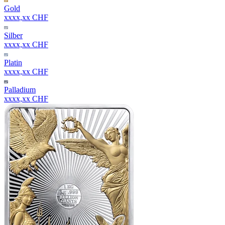
Gold
xxxx,xx CHF
Silber
xxxx,xx CHF
Platin
xxxx,xx CHF
Palladium
xxxx,xx CHF