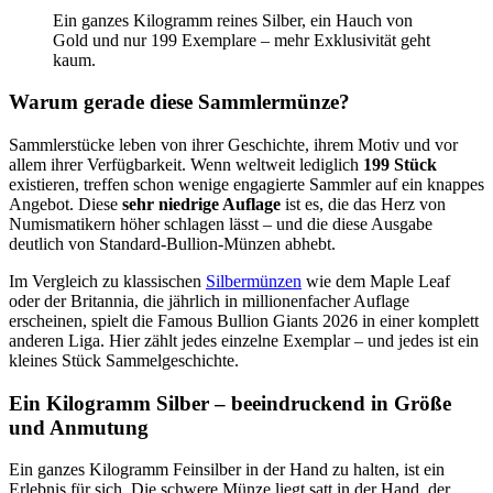
Ein ganzes Kilogramm reines Silber, ein Hauch von
Gold und nur 199 Exemplare – mehr Exklusivität geht
kaum.
Warum gerade diese Sammlermünze?
Sammlerstücke leben von ihrer Geschichte, ihrem Motiv und vor
allem ihrer Verfügbarkeit. Wenn weltweit lediglich
199 Stück
existieren, treffen schon wenige engagierte Sammler auf ein knappes
Angebot. Diese
sehr niedrige Auflage
ist es, die das Herz von
Numismatikern höher schlagen lässt – und die diese Ausgabe
deutlich von Standard-Bullion-Münzen abhebt.
Im Vergleich zu klassischen
Silbermünzen
wie dem Maple Leaf
oder der Britannia, die jährlich in millionenfacher Auflage
erscheinen, spielt die Famous Bullion Giants 2026 in einer komplett
anderen Liga. Hier zählt jedes einzelne Exemplar – und jedes ist ein
kleines Stück Sammelgeschichte.
Ein Kilogramm Silber – beeindruckend in Größe
und Anmutung
Ein ganzes Kilogramm Feinsilber in der Hand zu halten, ist ein
Erlebnis für sich. Die schwere Münze liegt satt in der Hand, der