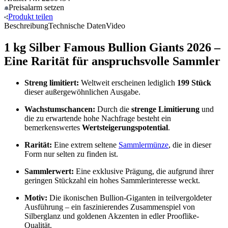
Preisalarm
setzen
Produkt
teilen
Beschreibung
Technische Daten
Video
1 kg Silber Famous Bullion Giants 2026 –
Eine Rarität für anspruchsvolle Sammler
Streng limitiert:
Weltweit erscheinen lediglich
199 Stück
dieser außergewöhnlichen Ausgabe.
Wachstumschancen:
Durch die
strenge Limitierung
und
die zu erwartende hohe Nachfrage besteht ein
bemerkenswertes
Wertsteigerungspotential
.
Rarität:
Eine extrem seltene
Sammlermünze
, die in dieser
Form nur selten zu finden ist.
Sammlerwert:
Eine exklusive Prägung, die aufgrund ihrer
geringen Stückzahl ein hohes Sammlerinteresse weckt.
Motiv:
Die ikonischen Bullion-Giganten in teilvergoldeter
Ausführung – ein faszinierendes Zusammenspiel von
Silberglanz und goldenen Akzenten in edler Prooflike-
Qualität.