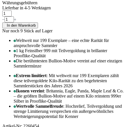
Währungsgebühren
Lieferbar in 4-5 Werktagen
In den Warenkorb
Nur noch 9
Stück auf Lager
Weltweit nur 199 Exemplare – eine echte Rarität für
anspruchsvolle Sammler
1 kg Feinsilber 999 mit Teilvergoldung in brillanter
Prooflike-Qualität
Die berühmtesten Bullion-Motive vereint auf einer einzigen
Sammlermünze
Extrem limitiert
: Mit weltweit nur 199 Exemplaren zählt
diese teilvergoldete Kilo-Rarität zu den begehrtesten
Sammlerstücken des Jahres 2026
Ikonen vereint
: Britannia, Eagle, Panda, Maple Leaf & Co.
– die größten Bullion-Motive auf einem Kilo reinstem 999er
Silber in Prooflike-Qualität
Wertvolle Sammelfreude
: Hochrelief, Teilvergoldung und
strenge Limitierung versprechen ein außergewöhnliches
Wertsteigerungspotential für Kenner
Artikel-Nr: 2260454