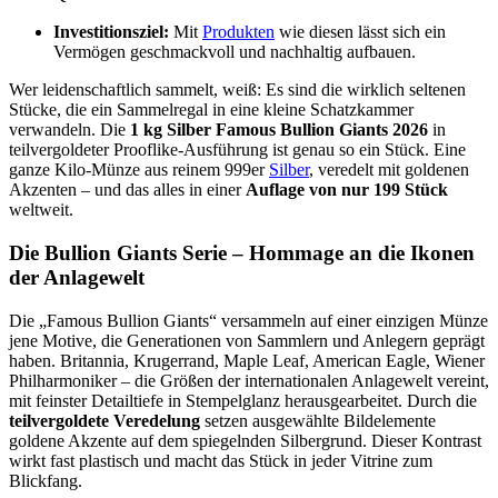
Investitionsziel:
Mit
Produkten
wie diesen lässt sich ein
Vermögen geschmackvoll und nachhaltig aufbauen.
Wer leidenschaftlich sammelt, weiß: Es sind die wirklich seltenen
Stücke, die ein Sammelregal in eine kleine Schatzkammer
verwandeln. Die
1 kg Silber Famous Bullion Giants 2026
in
teilvergoldeter Prooflike-Ausführung ist genau so ein Stück. Eine
ganze Kilo-Münze aus reinem 999er
Silber
, veredelt mit goldenen
Akzenten – und das alles in einer
Auflage von nur 199 Stück
weltweit.
Die Bullion Giants Serie – Hommage an die Ikonen
der Anlagewelt
Die „Famous Bullion Giants“ versammeln auf einer einzigen Münze
jene Motive, die Generationen von Sammlern und Anlegern geprägt
haben. Britannia, Krugerrand, Maple Leaf, American Eagle, Wiener
Philharmoniker – die Größen der internationalen Anlagewelt vereint,
mit feinster Detailtiefe in Stempelglanz herausgearbeitet. Durch die
teilvergoldete Veredelung
setzen ausgewählte Bildelemente
goldene Akzente auf dem spiegelnden Silbergrund. Dieser Kontrast
wirkt fast plastisch und macht das Stück in jeder Vitrine zum
Blickfang.