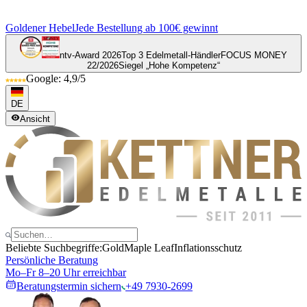
Goldener Hebel
Jede Bestellung ab 100€ gewinnt
ntv-Award 2026
Top 3 Edelmetall-Händler
FOCUS MONEY
22/2026
Siegel „Hohe Kompetenz“
Google: 4,9/5
DE
Ansicht
Beliebte Suchbegriffe:
Gold
Maple Leaf
Inflationsschutz
Persönliche Beratung
Mo–Fr 8–20 Uhr erreichbar
Beratungstermin sichern
+49 7930-2699