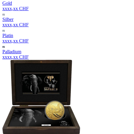
Gold
xxxx,xx CHF
Silber
xxxx,xx CHF
Platin
xxxx,xx CHF
Palladium
xxxx,xx CHF