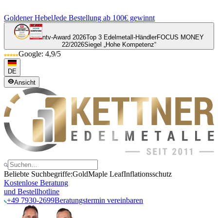
Goldener Hebel
Jede Bestellung ab 100€ gewinnt
ntv-Award 2026
Top 3 Edelmetall-Händler
FOCUS MONEY
22/2026
Siegel „Hohe Kompetenz“
Google: 4,9/5
DE
Ansicht
Beliebte Suchbegriffe:
Gold
Maple Leaf
Inflationsschutz
Kostenlose Beratung
und Bestellhotline
+49 7930-2699
Beratungstermin vereinbaren