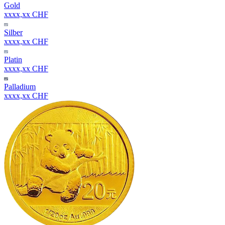
Gold
xxxx,xx CHF
Silber
xxxx,xx CHF
Platin
xxxx,xx CHF
Palladium
xxxx,xx CHF