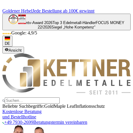
Goldener Hebel
Jede Bestellung ab 100€ gewinnt
ntv-Award 2026
Top 3 Edelmetall-Händler
FOCUS MONEY
22/2026
Siegel „Hohe Kompetenz“
Google: 4,9/5
DE
Ansicht
Beliebte Suchbegriffe:
Gold
Maple Leaf
Inflationsschutz
Kostenlose Beratung
und Bestellhotline
+49 7930-2699
Beratungstermin vereinbaren