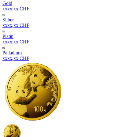
Gold
xxxx,xx CHF
Silber
xxxx,xx CHF
Platin
xxxx,xx CHF
Palladium
xxxx,xx CHF