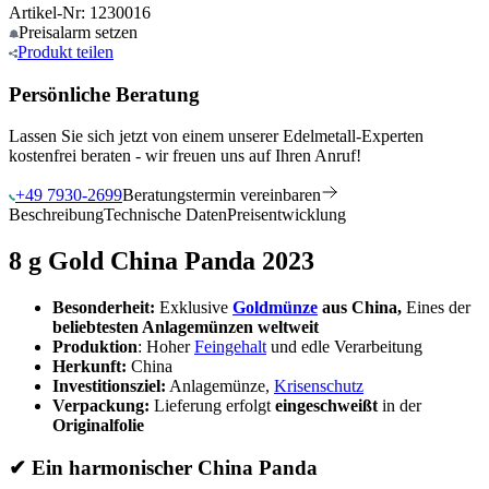
Artikel-Nr: 1230016
Preisalarm
setzen
Produkt
teilen
Persönliche Beratung
Lassen Sie sich jetzt von einem unserer Edelmetall-Experten
kostenfrei beraten - wir freuen uns auf Ihren Anruf!
+49 7930-2699
Beratungstermin vereinbaren
Beschreibung
Technische Daten
Preisentwicklung
8 g Gold China Panda 2023
Besonderheit:
Exklusive
Goldmünze
aus China,
Eines der
beliebtesten Anlagemünzen weltweit
Produktion
: Hoher
Feingehalt
und edle Verarbeitung
Herkunft:
China
Investitionsziel:
Anlagemünze,
Krisenschutz
Verpackung:
Lieferung erfolgt
eingeschweißt
in der
Originalfolie
✔ Ein harmonischer China Panda