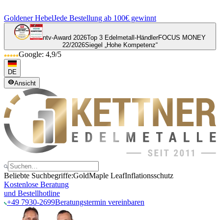
Goldener Hebel
Jede Bestellung ab 100€ gewinnt
ntv-Award 2026
Top 3 Edelmetall-Händler
FOCUS MONEY
22/2026
Siegel „Hohe Kompetenz“
Google: 4,9/5
DE
Ansicht
Beliebte Suchbegriffe:
Gold
Maple Leaf
Inflationsschutz
Kostenlose Beratung
und Bestellhotline
+49 7930-2699
Beratungstermin vereinbaren