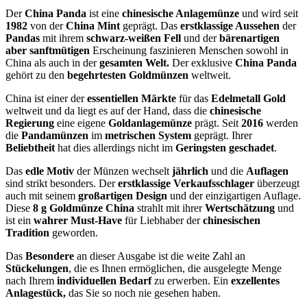
Der
China Panda
ist eine
chinesische Anlagemünze
und wird seit
1982
von der
China Mint
geprägt. Das
erstklassige Aussehen
der
Pandas
mit ihrem
schwarz-weißen Fell
und der
bärenartigen
aber sanftmütigen
Erscheinung faszinieren Menschen sowohl in
China als auch in der
gesamten Welt.
Der exklusive
China Panda
gehört zu den
begehrtesten Goldmünzen
weltweit.
China ist einer der
essentiellen Märkte
für das
Edelmetall Gold
weltweit und da liegt es auf der Hand, dass die
chinesische
Regierung
eine eigene
Goldanlagemünze
prägt. Seit
2016
werden
die
Pandamünzen
im
metrischen System
geprägt. Ihrer
Beliebtheit
hat dies allerdings nicht im
Geringsten geschadet
.
Das
edle Motiv
der Münzen wechselt
jährlich
und die
Auflagen
sind strikt besonders. Der
erstklassige Verkaufsschlager
überzeugt
auch mit seinem
großartigen Design
und der einzigartigen Auflage.
Diese
8 g Goldmünze China
strahlt mit ihrer
Wertschätzung
und
ist ein
wahrer Must-Have
für Liebhaber der
chinesischen
Tradition
geworden.
Das
Besondere
an dieser Ausgabe ist die weite Zahl an
Stückelungen
, die es Ihnen ermöglichen, die ausgelegte Menge
nach Ihrem
individuellen Bedarf
zu erwerben. Ein
exzellentes
Anlagestück,
das Sie so noch nie gesehen haben.