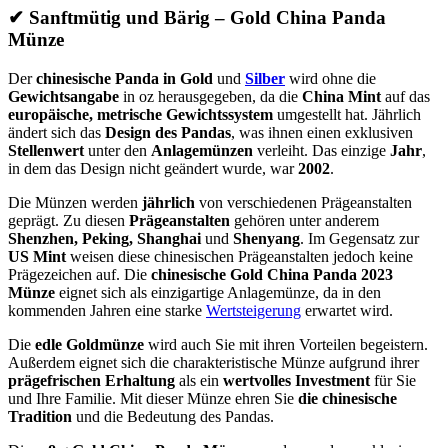
✔ Sanftmütig und Bärig – Gold China Panda
Münze
Der
chinesische Panda in Gold
und
Silber
wird ohne die
Gewichtsangabe
in oz herausgegeben, da die
China Mint
auf das
europäische, metrische Gewichtssystem
umgestellt hat. Jährlich
ändert sich das
Design des Pandas
, was ihnen einen exklusiven
Stellenwert
unter den
Anlagemünzen
verleiht. Das einzige
Jahr
,
in dem das Design nicht geändert wurde, war
2002
.
Die Münzen werden
jährlich
von verschiedenen Prägeanstalten
geprägt. Zu diesen
Prägeanstalten
gehören unter anderem
Shenzhen, Peking, Shanghai
und
Shenyang
. Im Gegensatz zur
US Mint
weisen diese chinesischen Prägeanstalten jedoch keine
Prägezeichen auf. Die
chinesische Gold China Panda 2023
Münze
eignet sich als einzigartige Anlagemünze, da in den
kommenden Jahren eine starke
Wertsteigerung
erwartet wird.
Die
edle Goldmünze
wird auch Sie mit ihren Vorteilen begeistern.
Außerdem eignet sich die charakteristische Münze aufgrund ihrer
prägefrischen Erhaltung
als ein
wertvolles Investment
für Sie
und Ihre Familie. Mit dieser Münze ehren Sie
die chinesische
Tradition
und die Bedeutung des Pandas.