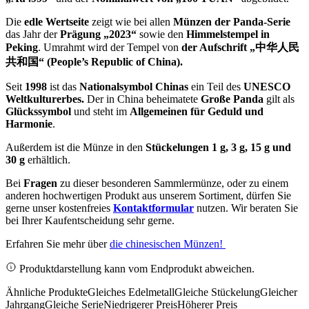
Die
edle Wertseite
zeigt wie bei allen
Münzen der Panda-Serie
das Jahr der
Prägung „2023“
sowie den
Himmelstempel in
Peking
. Umrahmt wird der Tempel von
der Aufschrift „中华人民
共和国“ (People’s Republic of China).
Seit
1998
ist das
Nationalsymbol Chinas
ein Teil des
UNESCO
Weltkulturerbes.
Der in China beheimatete
Große Panda
gilt als
Glückssymbol
und steht im
Allgemeinen für Geduld und
Harmonie
.
Außerdem ist die Münze in den
Stückelungen 1 g, 3 g, 15 g und
30 g
erhältlich.
Bei
Fragen
zu dieser besonderen Sammlermünze, oder zu einem
anderen hochwertigen Produkt aus unserem Sortiment, dürfen Sie
gerne unser kostenfreies
Kontaktformular
nutzen. Wir beraten Sie
bei Ihrer Kaufentscheidung sehr gerne.
Erfahren Sie mehr über
die chinesischen Münzen!
Produktdarstellung kann vom Endprodukt abweichen.
Ähnliche Produkte
Gleiches Edelmetall
Gleiche Stückelung
Gleicher
Jahrgang
Gleiche Serie
Niedrigerer Preis
Höherer Preis