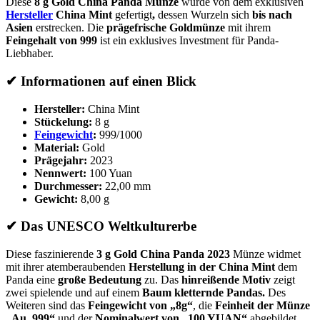
Diese
8 g Gold China Panda Münze
wurde von dem exklusiven
Hersteller
China Mint
gefertigt
,
dessen Wurzeln sich
bis nach
Asien
erstrecken. Die
prägefrische Goldmünze
mit ihrem
Feingehalt von
999
ist ein exklusives Investment für Panda-
Liebhaber.
✔ Informationen auf einen Blick
Hersteller:
China Mint
Stückelung:
8 g
Feingewicht
:
999/1000
Material:
Gold
Prägejahr:
2023
Nennwert:
100 Yuan
Durchmesser:
22,00 mm
Gewicht:
8,00 g
✔ Das UNESCO Weltkulturerbe
Diese faszinierende
3 g Gold China Panda 2023
Münze widmet
mit ihrer atemberaubenden
Herstellung in der China Mint
dem
Panda eine
große Bedeutung
zu. Das
hinreißende Motiv
zeigt
zwei spielende und auf einem
Baum kletternde Pandas.
Des
Weiteren sind das
Feingewicht von „8g“
, die
Feinheit der Münze
„Au .999“
und der
Nominalwert von „100 YUAN“
abgebildet.