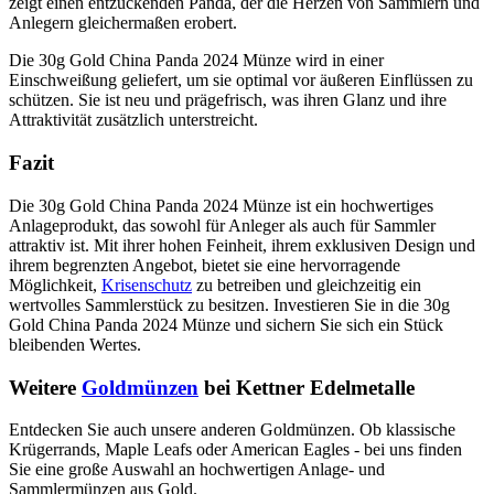
zeigt einen entzückenden Panda, der die Herzen von Sammlern und
Anlegern gleichermaßen erobert.
Die 30g Gold China Panda 2024 Münze wird in einer
Einschweißung geliefert, um sie optimal vor äußeren Einflüssen zu
schützen. Sie ist neu und prägefrisch, was ihren Glanz und ihre
Attraktivität zusätzlich unterstreicht.
Fazit
Die 30g Gold China Panda 2024 Münze ist ein hochwertiges
Anlageprodukt, das sowohl für Anleger als auch für Sammler
attraktiv ist. Mit ihrer hohen Feinheit, ihrem exklusiven Design und
ihrem begrenzten Angebot, bietet sie eine hervorragende
Möglichkeit,
Krisenschutz
zu betreiben und gleichzeitig ein
wertvolles Sammlerstück zu besitzen. Investieren Sie in die 30g
Gold China Panda 2024 Münze und sichern Sie sich ein Stück
bleibenden Wertes.
Weitere
Goldmünzen
bei Kettner Edelmetalle
Entdecken Sie auch unsere anderen Goldmünzen. Ob klassische
Krügerrands, Maple Leafs oder American Eagles - bei uns finden
Sie eine große Auswahl an hochwertigen Anlage- und
Sammlermünzen aus Gold.