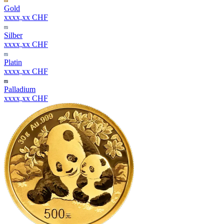
Gold
xxxx,xx CHF
Silber
xxxx,xx CHF
Platin
xxxx,xx CHF
Palladium
xxxx,xx CHF