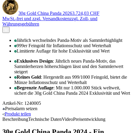
30g Gold China Panda 2026
3.724,03 CHF
MwSt.-frei und
zzgl. Versandkosten
zzgl. Zoll- und
Währungsgebühren
Jährlich wechselndes Panda-Motiv als Sammlerhighlight
999er Feingold für Inflationsschutz und Werterhalt
Limitierte Auflage für hohe Exklusivität und Wert
Exklusives Design
: Jährlich neues Panda-Motiv, das
Sammlerherzen höherschlagen lässt und den Sammlerwert
steigert
Reines Gold
: Hergestellt aus 999/1000 Feingold, bietet die
Münze Inflationsschutz und Werterhalt
Begrenzte Auflage
: Mit nur 1.000.000 Stück weltweit,
sichert die 30g Gold China Panda 2024 Exklusivität und Wert
Artikel-Nr: 1240005
Preisalarm
setzen
Produkt
teilen
Beschreibung
Technische Daten
Video
Preisentwicklung
30g Gold China Panda 2024 - Ein