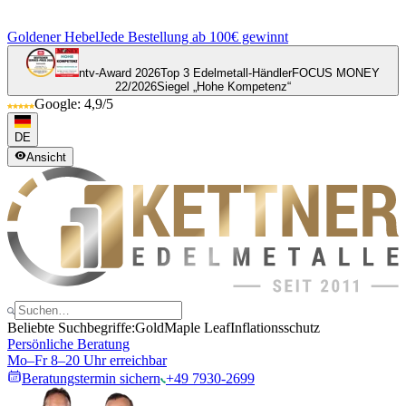
Goldener Hebel
Jede Bestellung ab 100€ gewinnt
ntv-Award 2026
Top 3 Edelmetall-Händler
FOCUS MONEY
22/2026
Siegel „Hohe Kompetenz“
Google: 4,9/5
DE
Ansicht
Beliebte Suchbegriffe:
Gold
Maple Leaf
Inflationsschutz
Persönliche Beratung
Mo–Fr 8–20 Uhr erreichbar
Beratungstermin sichern
+49 7930-2699