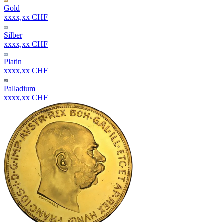
Gold
xxxx,xx CHF
Silber
xxxx,xx CHF
Platin
xxxx,xx CHF
Palladium
xxxx,xx CHF