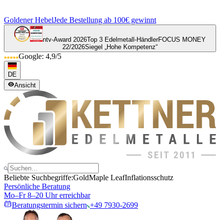
Goldener Hebel
Jede Bestellung ab 100€ gewinnt
ntv-Award 2026
Top 3 Edelmetall-Händler
FOCUS MONEY
22/2026
Siegel „Hohe Kompetenz“
Google: 4,9/5
DE
Ansicht
Beliebte Suchbegriffe:
Gold
Maple Leaf
Inflationsschutz
Persönliche Beratung
Mo–Fr 8–20 Uhr erreichbar
Beratungstermin sichern
+49 7930-2699