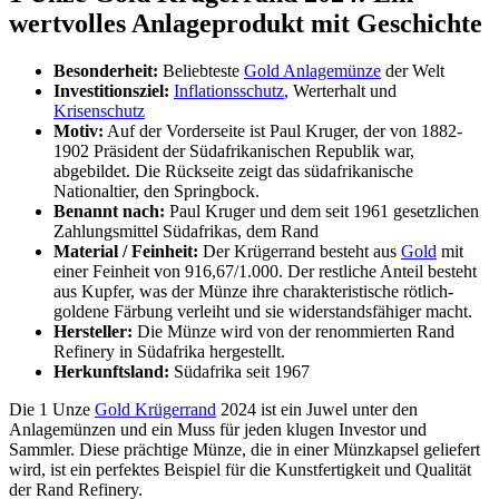
wertvolles Anlageprodukt mit Geschichte
Besonderheit:
Beliebteste
Gold Anlagemünze
der Welt
Investitionsziel:
Inflationsschutz
, Werterhalt und
Krisenschutz
Motiv:
Auf der Vorderseite ist Paul Kruger, der von 1882-
1902 Präsident der Südafrikanischen Republik war,
abgebildet. Die Rückseite zeigt das südafrikanische
Nationaltier, den Springbock.
Benannt nach:
Paul Kruger und dem seit 1961 gesetzlichen
Zahlungsmittel Südafrikas, dem Rand
Material / Feinheit:
Der Krügerrand besteht aus
Gold
mit
einer Feinheit von 916,67/1.000. Der restliche Anteil besteht
aus Kupfer, was der Münze ihre charakteristische rötlich-
goldene Färbung verleiht und sie widerstandsfähiger macht.
Hersteller:
Die Münze wird von der renommierten Rand
Refinery in Südafrika hergestellt.
Herkunftsland:
Südafrika seit 1967
Die 1 Unze
Gold Krügerrand
2024 ist ein Juwel unter den
Anlagemünzen und ein Muss für jeden klugen Investor und
Sammler. Diese prächtige Münze, die in einer Münzkapsel geliefert
wird, ist ein perfektes Beispiel für die Kunstfertigkeit und Qualität
der Rand Refinery.