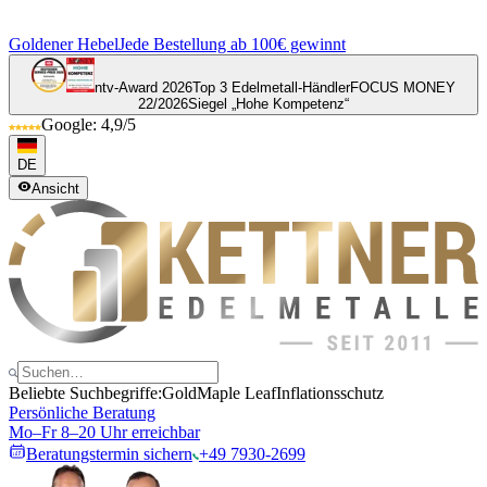
Goldener Hebel
Jede Bestellung ab 100€ gewinnt
ntv-Award 2026
Top 3 Edelmetall-Händler
FOCUS MONEY
22/2026
Siegel „Hohe Kompetenz“
Google: 4,9/5
DE
Ansicht
Beliebte Suchbegriffe:
Gold
Maple Leaf
Inflationsschutz
Persönliche Beratung
Mo–Fr 8–20 Uhr erreichbar
Beratungstermin sichern
+49 7930-2699