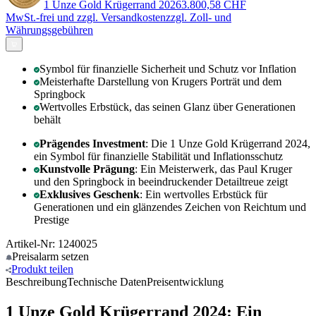
1 Unze Gold Krügerrand 2026
3.800,58 CHF
MwSt.-frei und
zzgl. Versandkosten
zzgl. Zoll- und
Währungsgebühren
Symbol für finanzielle Sicherheit und Schutz vor Inflation
Meisterhafte Darstellung von Krugers Porträt und dem
Springbock
Wertvolles Erbstück, das seinen Glanz über Generationen
behält
Prägendes Investment
: Die 1 Unze Gold Krügerrand 2024,
ein Symbol für finanzielle Stabilität und Inflationsschutz
Kunstvolle Prägung
: Ein Meisterwerk, das Paul Kruger
und den Springbock in beeindruckender Detailtreue zeigt
Exklusives Geschenk
: Ein wertvolles Erbstück für
Generationen und ein glänzendes Zeichen von Reichtum und
Prestige
Artikel-Nr: 1240025
Preisalarm
setzen
Produkt
teilen
Beschreibung
Technische Daten
Preisentwicklung
1 Unze Gold Krügerrand 2024: Ein