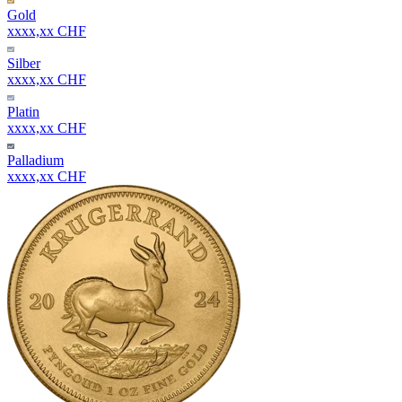
Gold
xxxx,xx CHF
Silber
xxxx,xx CHF
Platin
xxxx,xx CHF
Palladium
xxxx,xx CHF