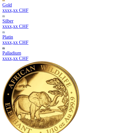
Gold
xxxx,xx CHF
Silber
xxxx,xx CHF
Platin
xxxx,xx CHF
Palladium
xxxx,xx CHF