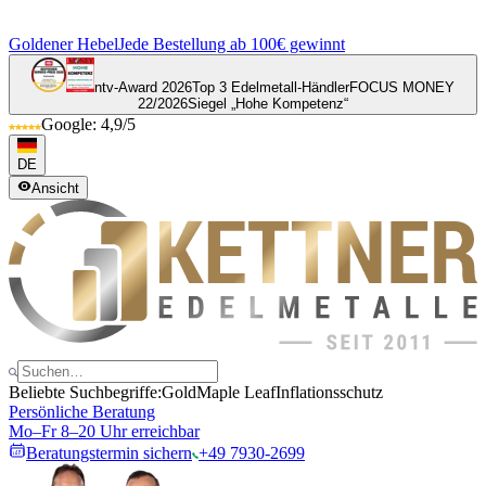
Goldener Hebel
Jede Bestellung ab 100€ gewinnt
ntv-Award 2026
Top 3 Edelmetall-Händler
FOCUS MONEY
22/2026
Siegel „Hohe Kompetenz“
Google: 4,9/5
DE
Ansicht
Beliebte Suchbegriffe:
Gold
Maple Leaf
Inflationsschutz
Persönliche Beratung
Mo–Fr 8–20 Uhr erreichbar
Beratungstermin sichern
+49 7930-2699