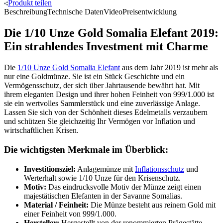
Produkt
teilen
Beschreibung
Technische Daten
Video
Preisentwicklung
Die 1/10 Unze Gold Somalia Elefant 2019:
Ein strahlendes Investment mit Charme
Die
1/10 Unze Gold Somalia Elefant
aus dem Jahr 2019 ist mehr als
nur eine Goldmünze. Sie ist ein Stück Geschichte und ein
Vermögensschutz, der sich über Jahrtausende bewährt hat. Mit
ihrem eleganten Design und ihrer hohen Feinheit von 999/1.000 ist
sie ein wertvolles Sammlerstück und eine zuverlässige Anlage.
Lassen Sie sich von der Schönheit dieses Edelmetalls verzaubern
und schützen Sie gleichzeitig Ihr Vermögen vor Inflation und
wirtschaftlichen Krisen.
Die wichtigsten Merkmale im Überblick:
Investitionsziel:
Anlagemünze mit
Inflationsschutz
und
Werterhalt sowie 1/10 Unze für den Krisenschutz.
Motiv:
Das eindrucksvolle Motiv der Münze zeigt einen
majestätischen Elefanten in der Savanne Somalias.
Material / Feinheit:
Die Münze besteht aus reinem Gold mit
einer Feinheit von 999/1.000.
Hersteller:
Hergestellt von der renommierten Prägestätte