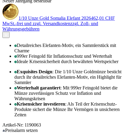
Neuer Jahrgang bestellbar
1/10 Unze Gold Somalia Elefant 2026
462,01 CHF
MwSt.-frei und
zzgl. Versandkosten
zzgl. Zoll- und
Währungsgebühren
Detailreiches Elefanten-Motiv, ein Sammlerstück mit
Charme
999er Feingold für Inflationsschutz und Werterhalt
Ideale Krisensicherheit durch bewährten Wertspeicher
Exquisites Design
: Die 1/10 Unze Goldmünze besticht
durch ihr detailreiches Elefanten-Motiv, ein Highlight für
Sammler
Werterhalt garantiert
: Mit 999er Feingold bietet die
Münze zuverlässigen Schutz vor Inflation und
Währungskrisen
Krisensicher investieren
: Als Teil der Krisenschutz-
Produkte sichert die Münze Ihr Vermögen in unsicheren
Zeiten
Artikel-Nr: 1190063
Preisalarm
setzen