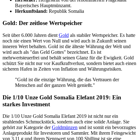
Bayerisches Hauptmünzamt.
Herkunftsland:
Republik Somalia
Gold: Der zeitlose Wertspeicher
Seit über 6.000 Jahren dient
Gold
als stabiler Wertspeicher. Es hatte
noch nie einen Wert von Null und wird auch in Zukunft seinen
inneren Wert behalten. Gold ist die älteste Währung der Welt und
wird auch als "das Geld Gottes" bezeichnet. Es ist
mehrwertsteuerfrei und behält seinen Glanz für die Ewigkeit. Gold
schützt Sie nicht nur vor Kaufkraftverlust, sondern bietet auch einen
sicheren Hafen in Zeiten von Inflation und Währungsrisiken.
"Gold ist die einzige Währung, die das Vertrauen der
Menschen auf der ganzen Welt genießt."
Die 1/10 Unze Gold Somalia Elefant 2019: Ein
starkes Investment
Die 1/10 Unze Gold Somalia Elefant 2019 ist nicht nur ein
strahlendes Schmuckstück, sondern auch eine solide Anlage. Sie
gehört zur Kategorie der
Goldmünzen
und ist somit ein bevorzugtes
Anlageprodukt für Investoren und Sammler. Mit ihrem Feingewicht
von 3,11 g und ihrem Nennwert von 100 Shilling ist sie eine