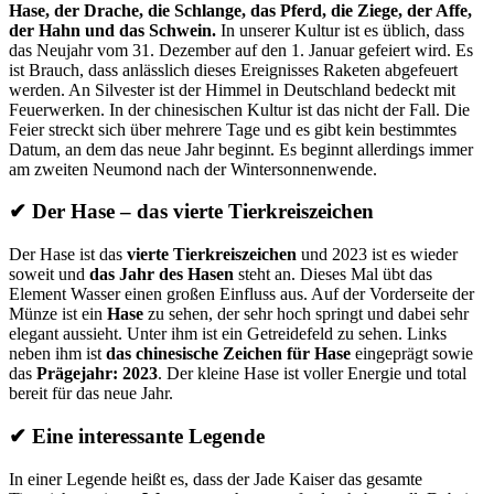
Hase, der Drache, die Schlange, das Pferd, die Ziege, der Affe,
der Hahn und das Schwein.
In unserer Kultur ist es üblich, dass
das Neujahr vom 31. Dezember auf den 1. Januar gefeiert wird. Es
ist Brauch, dass anlässlich dieses Ereignisses Raketen abgefeuert
werden. An Silvester ist der Himmel in Deutschland bedeckt mit
Feuerwerken. In der chinesischen Kultur ist das nicht der Fall. Die
Feier streckt sich über mehrere Tage und es gibt kein bestimmtes
Datum, an dem das neue Jahr beginnt. Es beginnt allerdings immer
am zweiten Neumond nach der Wintersonnenwende.
✔
Der Hase – das vierte Tierkreiszeichen
Der Hase ist das
vierte Tierkreiszeichen
und 2023 ist es wieder
soweit und
das Jahr des Hasen
steht an. Dieses Mal übt das
Element Wasser einen großen Einfluss aus. Auf der Vorderseite der
Münze ist ein
Hase
zu sehen, der sehr hoch springt und dabei sehr
elegant aussieht. Unter ihm ist ein Getreidefeld zu sehen. Links
neben ihm ist
das chinesische Zeichen für Hase
eingeprägt sowie
das
Prägejahr: 2023
. Der kleine Hase ist voller Energie und total
bereit für das neue Jahr.
✔
Eine interessante Legende
In einer Legende heißt es, dass der Jade Kaiser das gesamte