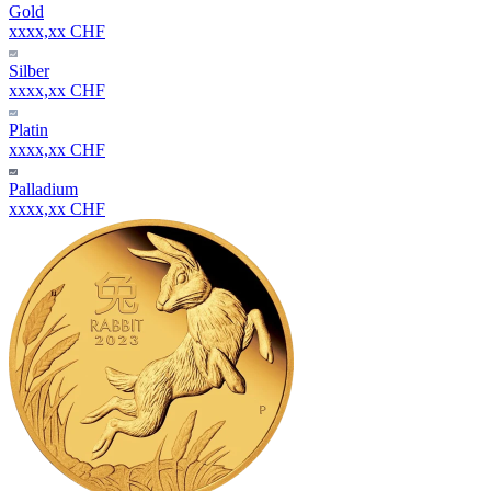
Gold
xxxx,xx CHF
Silber
xxxx,xx CHF
Platin
xxxx,xx CHF
Palladium
xxxx,xx CHF