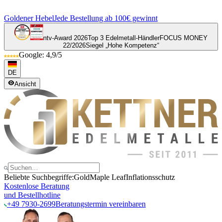
Goldener Hebel
Jede Bestellung ab 100€ gewinnt
ntv-Award 2026
Top 3 Edelmetall-Händler
FOCUS MONEY
22/2026
Siegel „Hohe Kompetenz“
Google: 4,9/5
DE
Ansicht
Beliebte Suchbegriffe:
Gold
Maple Leaf
Inflationsschutz
Kostenlose Beratung
und Bestellhotline
+49 7930-2699
Beratungstermin vereinbaren