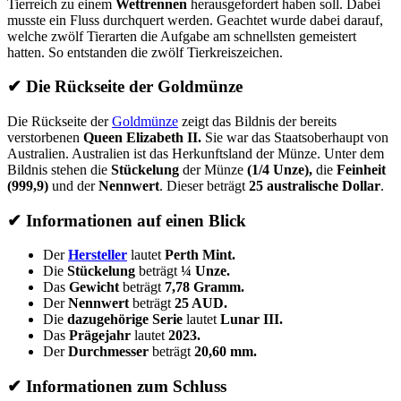
Tierreich zu einem
Wettrennen
herausgefordert haben soll. Dabei
musste ein Fluss durchquert werden. Geachtet wurde dabei darauf,
welche zwölf Tierarten die Aufgabe am schnellsten gemeistert
hatten. So entstanden die zwölf Tierkreiszeichen.
✔
Die Rückseite der Goldmünze
Die Rückseite der
Goldmünze
zeigt das Bildnis der bereits
verstorbenen
Queen Elizabeth II.
Sie war das Staatsoberhaupt von
Australien. Australien ist das Herkunftsland der Münze. Unter dem
Bildnis stehen die
Stückelung
der Münze
(1/4 Unze),
die
Feinheit
(999,9)
und der
Nennwert
. Dieser beträgt
25 australische Dollar
.
✔
Informationen auf einen Blick
Der
Hersteller
lautet
Perth Mint.
Die
Stückelung
beträgt
¼ Unze.
Das
Gewicht
beträgt
7,78 Gramm.
Der
Nennwert
beträgt
25 AUD.
Die
dazugehörige Serie
lautet
Lunar III.
Das
Prägejahr
lautet
2023.
Der
Durchmesser
beträgt
20,60 mm.
✔
Informationen zum Schluss