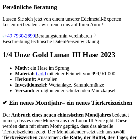
Persönliche Beratung
Lassen Sie sich jetzt von einem unserer Edelmetall-Experten
kostenfrei beraten - wir freuen uns auf Ihren Anruf!
+49 7930-2699
Beratungstermin vereinbaren
Beschreibung
Technische Daten
Preisentwicklung
1/4 Unze Gold Lunar III Hase 2023
Motiv:
ein Hase im Sprung
Material:
Gold
mit einer Feinheit von 999,9/1.000
Herkunft:
Australien
Investitionsziel:
Wertanlage, Sammlermünze
Versand:
erfolgt in einer schützenden Münzkapsel
✔
Ein neues Mondjahr– ein neues Tierkreiszeichen
Der
Anbruch eines neuen chinesischen Mondjahres
bedeutet
immer, dass es neue Münzen aus der Lunar III Serie gibt. Diese
werden dann mit einem Motiv geprägt, dass das aktuelle
Tierkreiszeichen zeigt. Der Mondkalender setzt sich aus
zwölf
Tierkreiszeichen
zusammen:
die Ratte, der Büffel, der Tiger, der