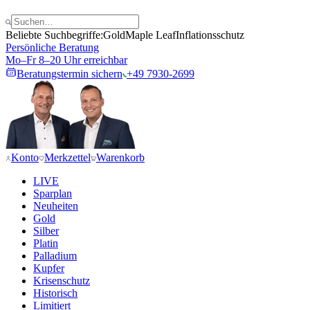
Beliebte Suchbegriffe:
Gold
Maple Leaf
Inflationsschutz
Persönliche Beratung
Mo–Fr 8–20 Uhr erreichbar
Beratungstermin sichern
+49 7930-2699
Konto
Merkzettel
Warenkorb
LIVE
Sparplan
Neuheiten
Gold
Silber
Platin
Palladium
Kupfer
Krisenschutz
Historisch
Limitiert