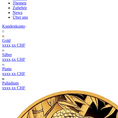
Themen
Zubehör
News
Über uns
Kundenkonto
Gold
xxxx,xx CHF
Silber
xxxx,xx CHF
Platin
xxxx,xx CHF
Palladium
xxxx,xx CHF