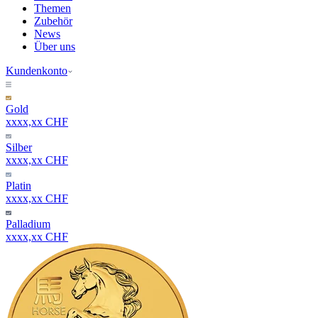
Themen
Zubehör
News
Über uns
Kundenkonto
Gold
xxxx,xx CHF
Silber
xxxx,xx CHF
Platin
xxxx,xx CHF
Palladium
xxxx,xx CHF