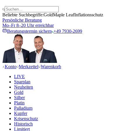
Beliebte Suchbegriffe:
Gold
Maple Leaf
Inflationsschutz
Persönliche Beratung
Mo–Fr 8–20 Uhr erreichbar
Beratungstermin sichern
+49 7930-2699
Konto
Merkzettel
Warenkorb
LIVE
Sparplan
Neuheiten
Gold
Silber
Platin
Palladium
Kupfer
Krisenschutz
Historisch
Limitiert