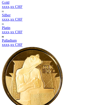
Gold
xxxx,xx CHF
Silber
xxxx,xx CHF
Platin
xxxx,xx CHF
Palladium
xxxx,xx CHF