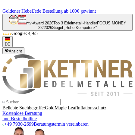
Goldener Hebel
Jede Bestellung ab 100€ gewinnt
ntv-Award 2026
Top 3 Edelmetall-Händler
FOCUS MONEY
22/2026
Siegel „Hohe Kompetenz“
Google: 4,9/5
DE
Ansicht
Beliebte Suchbegriffe:
Gold
Maple Leaf
Inflationsschutz
Kostenlose Beratung
und Bestellhotline
+49 7930-2699
Beratungstermin vereinbaren