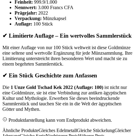
Feinheit:
999.9/1.000
Nennwert:
3.000 Francs CFA
Prägejahr:
2022
Verpackung:
Münzkapsel
Auflage:
100 Stück
✔ Limitierte Auflage – Ein wertvolles Sammlerstück
Mit einer Auflage von nur 100 Stück weltweit ist diese Goldmünze
eine seltene und wertvolle Ergänzung für jede Münzsammlung. Ihre
Limitierung unterstreicht ihren besonderen Wert und macht sie zu
einem begehrten Sammlerstück.
✔ Ein Stück Geschichte zum Anfassen
Die
1 Unze Gold Tschad Kek 2022 (Auflage: 100)
ist nicht nur
eine Goldmünze, sie ist eine Verbindung zur antiken ägyptischen
Kultur und Mythologie. Erwerben Sie dieses beeindruckende
Sammlerstück und tauchen Sie ein in die Welt der ägyptischen
Götter und Mythen.
Produktdarstellung kann vom Endprodukt abweichen.
Ähnliche Produkte
Gleiches Edelmetall
Gleiche Stückelung
Gleicher
Jahrgang
Gleiche Serie
Niedrigerer Preis
Höherer Preis