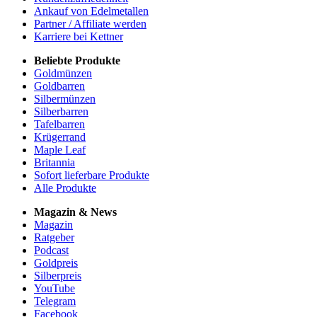
Ankauf von Edelmetallen
Partner / Affiliate werden
Karriere bei Kettner
Beliebte Produkte
Goldmünzen
Goldbarren
Silbermünzen
Silberbarren
Tafelbarren
Krügerrand
Maple Leaf
Britannia
Sofort lieferbare Produkte
Alle Produkte
Magazin & News
Magazin
Ratgeber
Podcast
Goldpreis
Silberpreis
YouTube
Telegram
Facebook