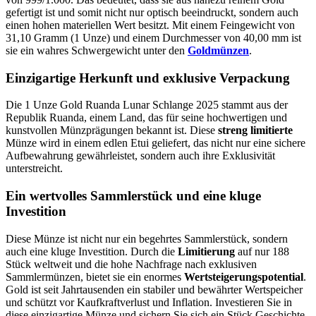
gefertigt ist und somit nicht nur optisch beeindruckt, sondern auch
einen hohen materiellen Wert besitzt. Mit einem Feingewicht von
31,10 Gramm (1 Unze) und einem Durchmesser von 40,00 mm ist
sie ein wahres Schwergewicht unter den
Goldmünzen
.
Einzigartige Herkunft und exklusive Verpackung
Die 1 Unze Gold Ruanda Lunar Schlange 2025 stammt aus der
Republik Ruanda, einem Land, das für seine hochwertigen und
kunstvollen Münzprägungen bekannt ist. Diese
streng limitierte
Münze wird in einem edlen Etui geliefert, das nicht nur eine sichere
Aufbewahrung gewährleistet, sondern auch ihre Exklusivität
unterstreicht.
Ein wertvolles Sammlerstück und eine kluge
Investition
Diese Münze ist nicht nur ein begehrtes Sammlerstück, sondern
auch eine kluge Investition. Durch die
Limitierung
auf nur 188
Stück weltweit und die hohe Nachfrage nach exklusiven
Sammlermünzen, bietet sie ein enormes
Wertsteigerungspotential
.
Gold ist seit Jahrtausenden ein stabiler und bewährter Wertspeicher
und schützt vor Kaufkraftverlust und Inflation. Investieren Sie in
diese einzigartige Münze und sichern Sie sich ein Stück Geschichte