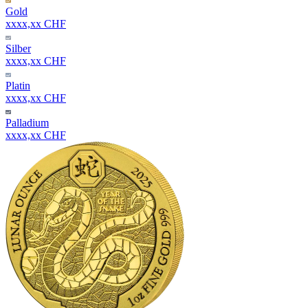
Gold
xxxx,xx CHF
Silber
xxxx,xx CHF
Platin
xxxx,xx CHF
Palladium
xxxx,xx CHF