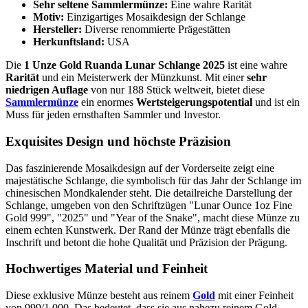
Sehr seltene Sammlermünze:
Eine wahre Rarität
Motiv:
Einzigartiges Mosaikdesign der Schlange
Hersteller:
Diverse renommierte Prägestätten
Herkunftsland:
USA
Die
1 Unze Gold Ruanda Lunar Schlange 2025
ist eine wahre
Rarität
und ein Meisterwerk der Münzkunst. Mit einer
sehr
niedrigen Auflage
von nur 188 Stück weltweit, bietet diese
Sammlermünze
ein enormes
Wertsteigerungspotential
und ist ein
Muss für jeden ernsthaften Sammler und Investor.
Exquisites Design und höchste Präzision
Das faszinierende Mosaikdesign auf der Vorderseite zeigt eine
majestätische Schlange, die symbolisch für das Jahr der Schlange im
chinesischen Mondkalender steht. Die detailreiche Darstellung der
Schlange, umgeben von den Schriftzügen "Lunar Ounce 1oz Fine
Gold 999", "2025" und "Year of the Snake", macht diese Münze zu
einem echten Kunstwerk. Der Rand der Münze trägt ebenfalls die
Inschrift und betont die hohe Qualität und Präzision der Prägung.
Hochwertiges Material und Feinheit
Diese exklusive Münze besteht aus reinem
Gold
mit einer Feinheit
von 999/1.000. Das bedeutet, dass sie aus nahezu reinem Gold