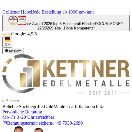
Goldener Hebel
Jede Bestellung ab 100€ gewinnt
ntv-Award 2026
Top 3 Edelmetall-Händler
FOCUS MONEY
22/2026
Siegel „Hohe Kompetenz“
Google: 4,9/5
DE
Ansicht
Beliebte Suchbegriffe:
Gold
Maple Leaf
Inflationsschutz
Persönliche Beratung
Mo–Fr 8–20 Uhr erreichbar
Beratungstermin sichern
+49 7930-2699