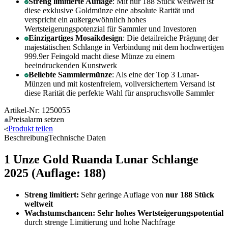
Streng limitierte Auflage
: Mit nur 188 Stück weltweit ist
diese exklusive Goldmünze eine absolute Rarität und
verspricht ein außergewöhnlich hohes
Wertsteigerungspotenzial für Sammler und Investoren
Einzigartiges Mosaikdesign
: Die detailreiche Prägung der
majestätischen Schlange in Verbindung mit dem hochwertigen
999.9er Feingold macht diese Münze zu einem
beeindruckenden Kunstwerk
Beliebte Sammlermünze
: Als eine der Top 3 Lunar-
Münzen und mit kostenfreiem, vollversichertem Versand ist
diese Rarität die perfekte Wahl für anspruchsvolle Sammler
Artikel-Nr: 1250055
Preisalarm
setzen
Produkt
teilen
Beschreibung
Technische Daten
1 Unze Gold Ruanda Lunar Schlange
2025 (Auflage: 188)
Streng limitiert:
Sehr geringe Auflage von
nur 188 Stück
weltweit
Wachstumschancen:
Sehr hohes Wertsteigerungspotential
durch strenge Limitierung und hohe Nachfrage