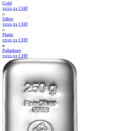
Gold
xxxx,xx CHF
Silber
xxxx,xx CHF
Platin
xxxx,xx CHF
Palladium
xxxx,xx CHF