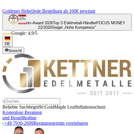
Goldener Hebel
Jede Bestellung ab 100€ gewinnt
ntv-Award 2026
Top 3 Edelmetall-Händler
FOCUS MONEY
22/2026
Siegel „Hohe Kompetenz“
Google: 4,9/5
DE
Ansicht
Beliebte Suchbegriffe:
Gold
Maple Leaf
Inflationsschutz
Kostenlose Beratung
und Bestellhotline
+49 7930-2699
Beratungstermin vereinbaren