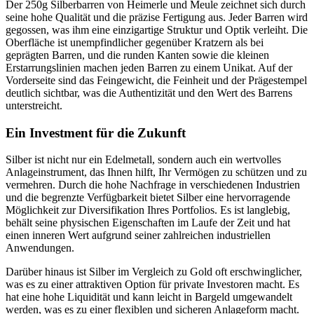
Der 250g Silberbarren von Heimerle und Meule zeichnet sich durch
seine hohe Qualität und die präzise Fertigung aus. Jeder Barren wird
gegossen, was ihm eine einzigartige Struktur und Optik verleiht. Die
Oberfläche ist unempfindlicher gegenüber Kratzern als bei
geprägten Barren, und die runden Kanten sowie die kleinen
Erstarrungslinien machen jeden Barren zu einem Unikat. Auf der
Vorderseite sind das Feingewicht, die Feinheit und der Prägestempel
deutlich sichtbar, was die Authentizität und den Wert des Barrens
unterstreicht.
Ein Investment für die Zukunft
Silber ist nicht nur ein Edelmetall, sondern auch ein wertvolles
Anlageinstrument, das Ihnen hilft, Ihr Vermögen zu schützen und zu
vermehren. Durch die hohe Nachfrage in verschiedenen Industrien
und die begrenzte Verfügbarkeit bietet Silber eine hervorragende
Möglichkeit zur Diversifikation Ihres Portfolios. Es ist langlebig,
behält seine physischen Eigenschaften im Laufe der Zeit und hat
einen inneren Wert aufgrund seiner zahlreichen industriellen
Anwendungen.
Darüber hinaus ist Silber im Vergleich zu Gold oft erschwinglicher,
was es zu einer attraktiven Option für private Investoren macht. Es
hat eine hohe Liquidität und kann leicht in Bargeld umgewandelt
werden, was es zu einer flexiblen und sicheren Anlageform macht.