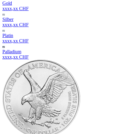
Gold
xxxx,xx CHF
Silber
xxxx,xx CHF
Platin
xxxx,xx CHF
Palladium
xxxx,xx CHF