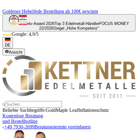
Goldener Hebel
Jede Bestellung ab 100€ gewinnt
ntv-Award 2026
Top 3 Edelmetall-Händler
FOCUS MONEY
22/2026
Siegel „Hohe Kompetenz“
Google: 4,9/5
DE
Ansicht
Beliebte Suchbegriffe:
Gold
Maple Leaf
Inflationsschutz
Kostenlose Beratung
und Bestellhotline
+49 7930-2699
Beratungstermin vereinbaren