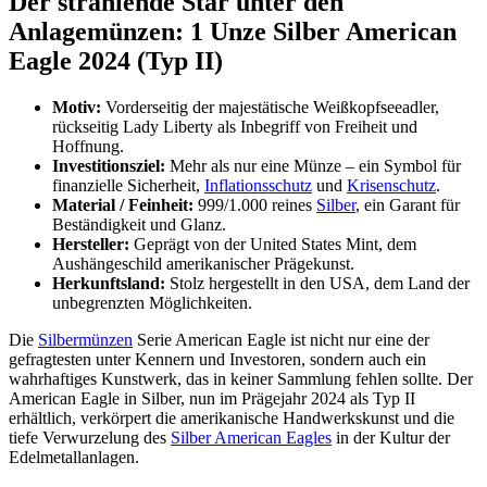
Der strahlende Star unter den
Anlagemünzen: 1 Unze Silber American
Eagle 2024 (Typ II)
Motiv:
Vorderseitig der majestätische Weißkopfseeadler,
rückseitig Lady Liberty als Inbegriff von Freiheit und
Hoffnung.
Investitionsziel:
Mehr als nur eine Münze – ein Symbol für
finanzielle Sicherheit,
Inflationsschutz
und
Krisenschutz
.
Material / Feinheit:
999/1.000 reines
Silber
, ein Garant für
Beständigkeit und Glanz.
Hersteller:
Geprägt von der United States Mint, dem
Aushängeschild amerikanischer Prägekunst.
Herkunftsland:
Stolz hergestellt in den USA, dem Land der
unbegrenzten Möglichkeiten.
Die
Silbermünzen
Serie American Eagle ist nicht nur eine der
gefragtesten unter Kennern und Investoren, sondern auch ein
wahrhaftiges Kunstwerk, das in keiner Sammlung fehlen sollte. Der
American Eagle in Silber, nun im Prägejahr 2024 als Typ II
erhältlich, verkörpert die amerikanische Handwerkskunst und die
tiefe Verwurzelung des
Silber American Eagles
in der Kultur der
Edelmetallanlagen.