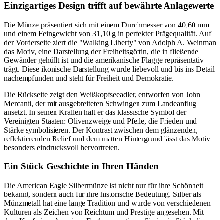
Einzigartiges Design trifft auf bewährte Anlagewerte
Die Münze präsentiert sich mit einem Durchmesser von 40,60 mm
und einem Feingewicht von 31,10 g in perfekter Prägequalität. Auf
der Vorderseite ziert die "Walking Liberty" von Adolph A. Weinman
das Motiv, eine Darstellung der Freiheitsgöttin, die in fließende
Gewänder gehüllt ist und die amerikanische Flagge repräsentativ
trägt. Diese ikonische Darstellung wurde liebevoll und bis ins Detail
nachempfunden und steht für Freiheit und Demokratie.
Die Rückseite zeigt den Weißkopfseeadler, entworfen von John
Mercanti, der mit ausgebreiteten Schwingen zum Landeanflug
ansetzt. In seinen Krallen hält er das klassische Symbol der
Vereinigten Staaten: Olivenzweige und Pfeile, die Frieden und
Stärke symbolisieren. Der Kontrast zwischen dem glänzenden,
reflektierenden Relief und dem matten Hintergrund lässt das Motiv
besonders eindrucksvoll hervortreten.
Ein Stück Geschichte in Ihren Händen
Die American Eagle Silbermünze ist nicht nur für ihre Schönheit
bekannt, sondern auch für ihre historische Bedeutung. Silber als
Münzmetall hat eine lange Tradition und wurde von verschiedenen
Kulturen als Zeichen von Reichtum und Prestige angesehen. Mit