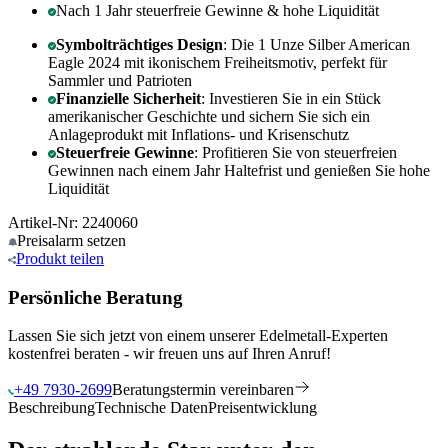
Nach 1 Jahr steuerfreie Gewinne & hohe Liquidität
Symbolträchtiges Design
: Die 1 Unze Silber American
Eagle 2024 mit ikonischem Freiheitsmotiv, perfekt für
Sammler und Patrioten
Finanzielle Sicherheit
: Investieren Sie in ein Stück
amerikanischer Geschichte und sichern Sie sich ein
Anlageprodukt mit Inflations- und Krisenschutz
Steuerfreie Gewinne
: Profitieren Sie von steuerfreien
Gewinnen nach einem Jahr Haltefrist und genießen Sie hohe
Liquidität
Artikel-Nr: 2240060
Preisalarm
setzen
Produkt
teilen
Persönliche Beratung
Lassen Sie sich jetzt von einem unserer Edelmetall-Experten
kostenfrei beraten - wir freuen uns auf Ihren Anruf!
+49 7930-2699
Beratungstermin vereinbaren
Beschreibung
Technische Daten
Preisentwicklung