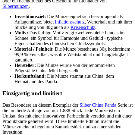
oder ein beeindruckendes Geschenk für Liebhaber von
Silbermünzen
.
Investitionsziel:
Die Münze eignet sich hervorragend als
Anlagemünze, bietet
Inflationsschutz
, Werterhalt und mit ihrer
Stückelung von 30g auch als
Krisenschutz
.
Motiv:
Das farbige Motiv zeigt zwei verspielte Pandas im
Schnee, ein Symbol für Harmonie und Geduld - typische
Eigenschaften des chinesischen Glückssymbols.
Material / Feinheit:
Die Münze besteht aus 30g hochreinem
99,9 % Feinsilber, was ihre Wertstabilität und Langlebigkeit
garantiert.
Hersteller:
Die Münze wurde von der renommierten
Prägestätte China Mint hergestellt.
Herkunftsland:
Die Münze stammt aus China, dem
Heimatland des Panda.
Einzigartig und limitiert
Das Besondere an diesem Exemplar der
Silber China Panda
Serie ist
die limitierte Auflage von nur 1.888 Stück. Jede Münze ist ein
Unikat, das mit einer innovativen Farbtechnik veredelt und mit einer
Produktkarte geliefert wird. Diese limitierte Edition macht die
Münze zu einem begehrten Sammlerstück und zu einer soliden
Investition.