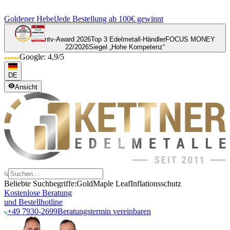
Goldener Hebel
Jede Bestellung ab 100€ gewinnt
ntv-Award 2026
Top 3 Edelmetall-Händler
FOCUS MONEY
22/2026
Siegel „Hohe Kompetenz“
Google: 4,9/5
DE
Ansicht
Beliebte Suchbegriffe:
Gold
Maple Leaf
Inflationsschutz
Kostenlose Beratung
und Bestellhotline
+49 7930-2699
Beratungstermin vereinbaren