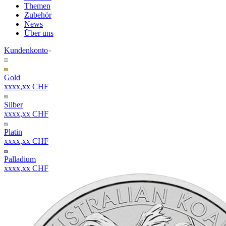
Themen
Zubehör
News
Über uns
Kundenkonto
Gold
xxxx,xx CHF
Silber
xxxx,xx CHF
Platin
xxxx,xx CHF
Palladium
xxxx,xx CHF