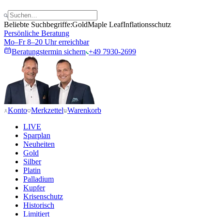
Beliebte Suchbegriffe:
Gold
Maple Leaf
Inflationsschutz
Persönliche Beratung
Mo–Fr 8–20 Uhr erreichbar
Beratungstermin sichern
+49 7930-2699
Konto
Merkzettel
Warenkorb
LIVE
Sparplan
Neuheiten
Gold
Silber
Platin
Palladium
Kupfer
Krisenschutz
Historisch
Limitiert