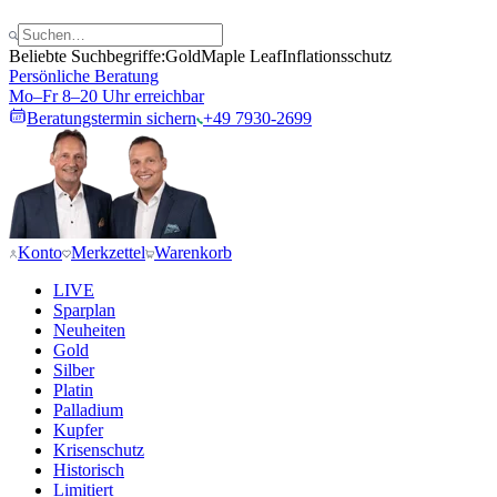
Beliebte Suchbegriffe:
Gold
Maple Leaf
Inflationsschutz
Persönliche Beratung
Mo–Fr 8–20 Uhr erreichbar
Beratungstermin sichern
+49 7930-2699
Konto
Merkzettel
Warenkorb
LIVE
Sparplan
Neuheiten
Gold
Silber
Platin
Palladium
Kupfer
Krisenschutz
Historisch
Limitiert