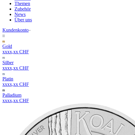
Themen
Zubehör
News
Über uns
Kundenkonto
Gold
xxxx,xx CHF
Silber
xxxx,xx CHF
Platin
xxxx,xx CHF
Palladium
xxxx,xx CHF