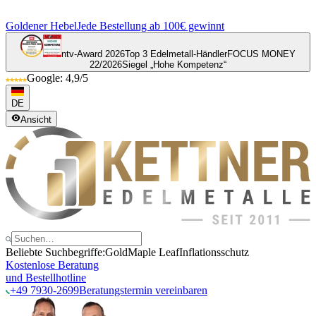
Goldener Hebel
Jede Bestellung ab 100€ gewinnt
ntv-Award 2026
Top 3 Edelmetall-Händler
FOCUS MONEY
22/2026
Siegel „Hohe Kompetenz“
Google: 4,9/5
DE
Ansicht
Beliebte Suchbegriffe:
Gold
Maple Leaf
Inflationsschutz
Kostenlose Beratung
und Bestellhotline
+49 7930-2699
Beratungstermin vereinbaren