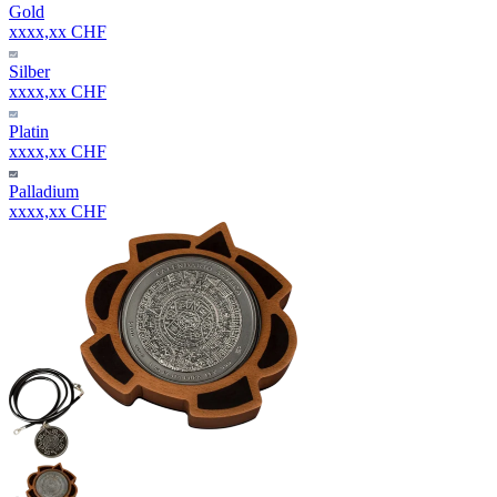
Gold
xxxx,xx CHF
Silber
xxxx,xx CHF
Platin
xxxx,xx CHF
Palladium
xxxx,xx CHF