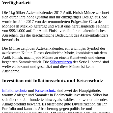
Verfügbarkeit
Die 1kg Silber Aztekenkalender 2017 Antik Finish Münze zeichnet
sich durch ihre hohe Qualität und ihr einzigartiges Design aus. Sie
wurde im Jahr 2017 von der renommierten Prägestätte Casa de
Moneda in Mexiko gefertigt und weist eine herausragende Feinheit
von 999/1.000 auf. Ihr Antik Finish verleiht ihr ein altertümliches
Aussehen, das die geschichtliche Bedeutung des Aztekenkalenders
hervorhebt.
Die Münze zeigt den Aztekenkalender, ein wichtiges Symbol der
aztekischen Kultur. Dieses detailreiche Motiv, kombiniert mit dem
Antik Finish, macht jede Münze zu einem Kunstwerk und einem
begehrten Sammlerstück. Die
Silbermünzen
der Serie Libertad sind
weltweit bekannt und geschätzt und diese Münze ist keine
Ausnahme.
Investition mit Inflationsschutz und Krisenschutz
Inflationsschutz
und
Krisenschutz
sind zwei der Hauptgründe,
warum Anleger und Sammler in Edelmetalle investieren. Silber hat
sich über die Jahrhunderte hinweg als stabiles und werterhaltendes
Anlageprodukt bewährt. Es bietet eine gute Diversifikation für Ihr
Portfolio und kann als Absicherung gegen politische und