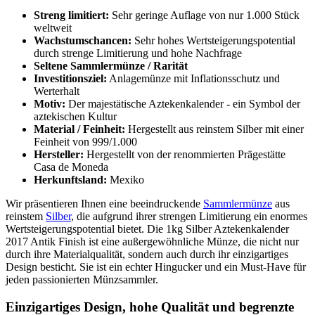
Streng limitiert:
Sehr geringe Auflage von nur 1.000 Stück
weltweit
Wachstumschancen:
Sehr hohes Wertsteigerungspotential
durch strenge Limitierung und hohe Nachfrage
Seltene Sammlermünze / Rarität
Investitionsziel:
Anlagemünze mit Inflationsschutz und
Werterhalt
Motiv:
Der majestätische Aztekenkalender - ein Symbol der
aztekischen Kultur
Material / Feinheit:
Hergestellt aus reinstem Silber mit einer
Feinheit von 999/1.000
Hersteller:
Hergestellt von der renommierten Prägestätte
Casa de Moneda
Herkunftsland:
Mexiko
Wir präsentieren Ihnen eine beeindruckende
Sammlermünze
aus
reinstem
Silber
, die aufgrund ihrer strengen Limitierung ein enormes
Wertsteigerungspotential bietet. Die 1kg Silber Aztekenkalender
2017 Antik Finish ist eine außergewöhnliche Münze, die nicht nur
durch ihre Materialqualität, sondern auch durch ihr einzigartiges
Design besticht. Sie ist ein echter Hingucker und ein Must-Have für
jeden passionierten Münzsammler.
Einzigartiges Design, hohe Qualität und begrenzte