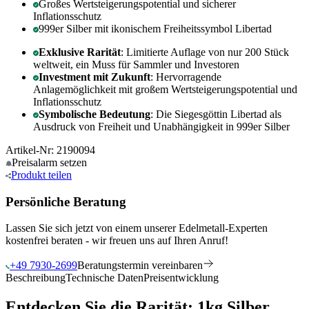
Großes Wertsteigerungspotential und sicherer
Inflationsschutz
999er Silber mit ikonischem Freiheitssymbol Libertad
Exklusive Rarität
: Limitierte Auflage von nur 200 Stück
weltweit, ein Muss für Sammler und Investoren
Investment mit Zukunft
: Hervorragende
Anlagemöglichkeit mit großem Wertsteigerungspotential und
Inflationsschutz
Symbolische Bedeutung
: Die Siegesgöttin Libertad als
Ausdruck von Freiheit und Unabhängigkeit in 999er Silber
Artikel-Nr: 2190094
Preisalarm
setzen
Produkt
teilen
Persönliche Beratung
Lassen Sie sich jetzt von einem unserer Edelmetall-Experten
kostenfrei beraten - wir freuen uns auf Ihren Anruf!
+49 7930-2699
Beratungstermin vereinbaren
Beschreibung
Technische Daten
Preisentwicklung
Entdecken Sie die Rarität: 1kg Silber