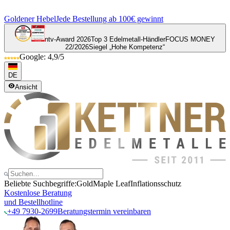
Goldener Hebel
Jede Bestellung ab 100€ gewinnt
ntv-Award 2026
Top 3 Edelmetall-Händler
FOCUS MONEY
22/2026
Siegel „Hohe Kompetenz“
Google: 4,9/5
DE
Ansicht
Beliebte Suchbegriffe:
Gold
Maple Leaf
Inflationsschutz
Kostenlose Beratung
und Bestellhotline
+49 7930-2699
Beratungstermin vereinbaren