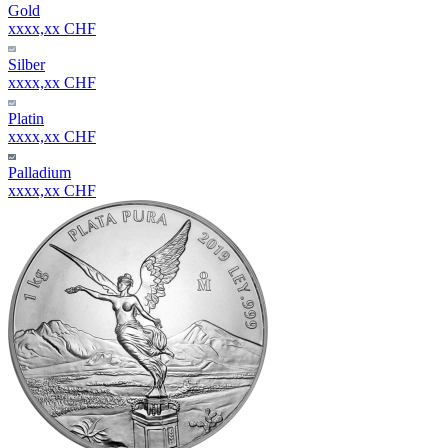
Gold
xxxx,xx CHF
Silber
xxxx,xx CHF
Platin
xxxx,xx CHF
Palladium
xxxx,xx CHF