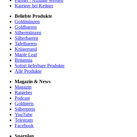
Partner / Affiliate werden
Karriere bei Kettner
Beliebte Produkte
Goldmünzen
Goldbarren
Silbermünzen
Silberbarren
Tafelbarren
Krügerrand
Maple Leaf
Britannia
Sofort lieferbare Produkte
Alle Produkte
Magazin & News
Magazin
Ratgeber
Podcast
Goldpreis
Silberpreis
YouTube
Telegram
Facebook
Sparplan