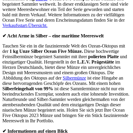
begeistert Sammler weltweit. In dieser erstklassigen Serie sind viele
weitere Meeresbewohner ein Teil der Serie geworden und starten
bald mit ihrem Verkauf. Weitere Informationen zu der vielfältigen
Ocean Five Serie und deren Erscheinungsdatum finden Sie in der
Verkaufsstart-Übersicht.
✔ Acht Arme in Silber – eine maritime Meereswelt
Tauchen Sie ein in die faszinierende Welt des Ozean-Oktopus mit
der
1 kg Unze Silber Ocean Five Münze.
Diese hochwertige
Feinsilbermünze begeistert Sammler mit ihrer
polierten Platte
und
einzigartiger Qualität. Hergestellt in der
L.E.V. Prägestätte
im
Herzen Deutschlands, bietet diese Münze ein unvergleichliches
Design mit Meeresmustern und einem großen Oktopus. Die
Abbildung des Oktopus auf der
Silbermünze
ist eine Hingabe an
diese hervorragenden Geschöpfe des Ozeans. Mit einem hohen
Silberfeingehalt von 99%
ist diese Sammlermünze nicht nur ein
beeindruckendes Exemplar, sondern auch eine lohnende Investition.
Naturfreunde und Silber-Sammler werden gleichermaßen von der
atemberaubenden Qualität und dem einzigartigen Design dieser
niueischen Münze begeistert sein. Holen Sie sich jetzt Ihre Ocean
Five Oktopus 2023 Münze und bringen Sie ein Stück faszinierende
Meereswelt in Ihr Portfolio.
✔ Informationen auf einen Blick