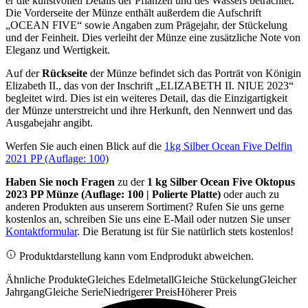
er die kunstvollen Details der Pflanzen und des Wassers betrachtet.
Die Vorderseite der Münze enthält außerdem die Aufschrift
„OCEAN FIVE“ sowie Angaben zum Prägejahr, der Stückelung
und der Feinheit. Dies verleiht der Münze eine zusätzliche Note von
Eleganz und Wertigkeit.
Auf der
Rückseite
der Münze befindet sich das Porträt von Königin
Elizabeth II., das von der Inschrift „ELIZABETH II. NIUE 2023“
begleitet wird. Dies ist ein weiteres Detail, das die Einzigartigkeit
der Münze unterstreicht und ihre Herkunft, den Nennwert und das
Ausgabejahr angibt.
Werfen Sie auch einen Blick auf die
1kg Silber Ocean Five Delfin
2021 PP (Auflage: 100)
Haben Sie noch Fragen
zu der
1 kg Silber Ocean Five Oktopus
2023 PP Münze (Auflage: 100 | Polierte Platte)
oder auch zu
anderen Produkten aus unserem Sortiment? Rufen Sie uns gerne
kostenlos an, schreiben Sie uns eine E-Mail oder nutzen Sie unser
Kontaktformular
. Die Beratung ist für Sie natürlich stets kostenlos!
Produktdarstellung kann vom Endprodukt abweichen.
Ähnliche Produkte
Gleiches Edelmetall
Gleiche Stückelung
Gleicher
Jahrgang
Gleiche Serie
Niedrigerer Preis
Höherer Preis