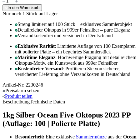
In den Warenkorb
Nur noch 1
Stück auf Lager
Streng limitiert auf 100 Stück – exklusives Sammlerobjekt
Detailreicher Oktopus in 999er Feinsilber – pure Eleganz
Versandkostenfrei und versichert in Deutschland
Exklusive Rarität
: Limitierte Auflage von 100 Exemplaren
mit polierter Platte – ein begehrtes Sammlerstück
Maritime Eleganz
: Hochwertige Prägung mit detailreichem
Oktopus-Motiv, ein Kunstwerk aus 999er Feinsilber
Kostenfreier Versand
: Profitieren Sie von sicherer,
versicherter Lieferung ohne Versandkosten in Deutschland
Artikel-Nr: 2230246
Preisalarm
setzen
Produkt
teilen
Beschreibung
Technische Daten
1kg Silber Ocean Five Oktopus 2023 PP
(Auflage: 100 | Polierte Platte)
Besonderheit:
Eine exklusive
Sammlermünze
aus der
Ocean