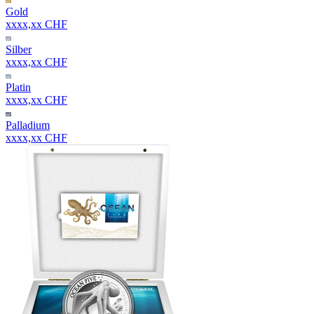
Gold
xxxx,xx CHF
Silber
xxxx,xx CHF
Platin
xxxx,xx CHF
Palladium
xxxx,xx CHF