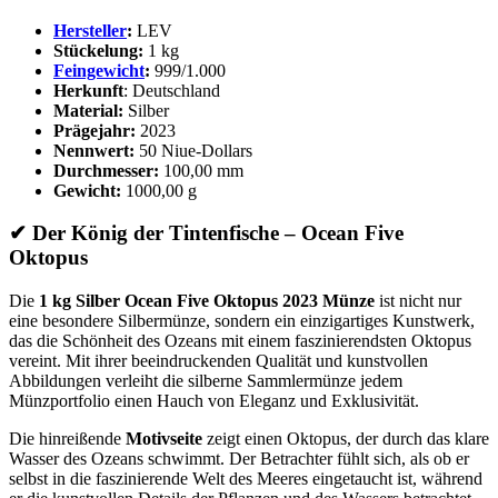
Hersteller
:
LEV
Stückelung:
1 kg
Feingewicht
:
999/1.000
Herkunft
: Deutschland
Material:
Silber
Prägejahr:
2023
Nennwert:
50 Niue-Dollars
Durchmesser:
100,00 mm
Gewicht:
1000,00 g
✔ Der König der Tintenfische – Ocean Five
Oktopus
Die
1 kg Silber Ocean Five Oktopus 2023 Münze
ist nicht nur
eine besondere Silbermünze, sondern ein einzigartiges Kunstwerk,
das die Schönheit des Ozeans mit einem faszinierendsten Oktopus
vereint. Mit ihrer beeindruckenden Qualität und kunstvollen
Abbildungen verleiht die silberne Sammlermünze jedem
Münzportfolio einen Hauch von Eleganz und Exklusivität.
Die hinreißende
Motivseite
zeigt einen Oktopus, der durch das klare
Wasser des Ozeans schwimmt. Der Betrachter fühlt sich, als ob er
selbst in die faszinierende Welt des Meeres eingetaucht ist, während