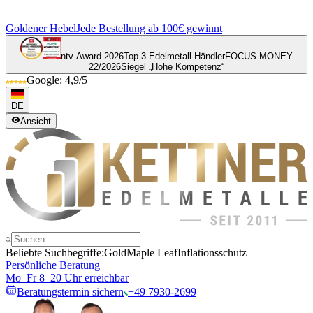
Goldener Hebel
Jede Bestellung ab 100€ gewinnt
ntv-Award 2026
Top 3 Edelmetall-Händler
FOCUS MONEY
22/2026
Siegel „Hohe Kompetenz“
Google: 4,9/5
DE
Ansicht
Beliebte Suchbegriffe:
Gold
Maple Leaf
Inflationsschutz
Persönliche Beratung
Mo–Fr 8–20 Uhr erreichbar
Beratungstermin sichern
+49 7930-2699