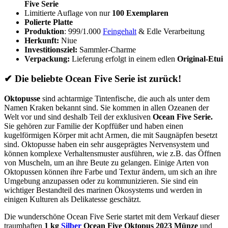
Five Serie
Limitierte Auflage von nur
100 Exemplaren
Polierte Platte
Produktion
: 999/1.000
Feingehalt
& Edle Verarbeitung
Herkunft:
Niue
Investitionsziel:
Sammler-Charme
Verpackung:
Lieferung erfolgt in einem edlen
Original-Etui
✔ Die beliebte Ocean Five Serie ist zurück!
Oktopusse
sind achtarmige Tintenfische, die auch als unter dem
Namen Kraken bekannt sind. Sie kommen in allen Ozeanen der
Welt vor und sind deshalb Teil der exklusiven
Ocean Five Serie.
Sie gehören zur Familie der Kopffüßer und haben einen
kugelförmigen Körper mit acht Armen, die mit Saugnäpfen besetzt
sind. Oktopusse haben ein sehr ausgeprägtes Nervensystem und
können komplexe Verhaltensmuster ausführen, wie z.B. das Öffnen
von Muscheln, um an ihre Beute zu gelangen. Einige Arten von
Oktopussen können ihre Farbe und Textur ändern, um sich an ihre
Umgebung anzupassen oder zu kommunizieren. Sie sind ein
wichtiger Bestandteil des marinen Ökosystems und werden in
einigen Kulturen als Delikatesse geschätzt.
Die wunderschöne Ocean Five Serie startet mit dem Verkauf dieser
traumhaften
1 kg
Silber
Ocean Five Oktopus 2023 Münze
und