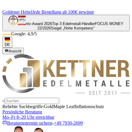
Goldener Hebel
Jede Bestellung ab 100€ gewinnt
ntv-Award 2026
Top 3 Edelmetall-Händler
FOCUS MONEY
22/2026
Siegel „Hohe Kompetenz“
Google: 4,9/5
DE
Ansicht
Beliebte Suchbegriffe:
Gold
Maple Leaf
Inflationsschutz
Persönliche Beratung
Mo–Fr 8–20 Uhr erreichbar
Beratungstermin sichern
+49 7930-2699