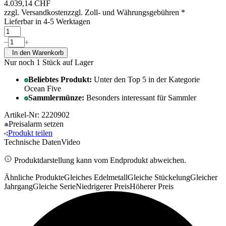
4.039,14 CHF
zzgl. Versandkosten
zzgl. Zoll- und Währungsgebühren
*
Lieferbar in 4-5 Werktagen
In den Warenkorb
Nur noch 1
Stück auf Lager
Beliebtes Produkt:
Unter den Top 5 in der Kategorie
Ocean Five
Sammlermünze:
Besonders interessant für Sammler
Artikel-Nr: 2220902
Preisalarm
setzen
Produkt
teilen
Technische Daten
Video
Produktdarstellung kann vom Endprodukt abweichen.
Ähnliche Produkte
Gleiches Edelmetall
Gleiche Stückelung
Gleicher
Jahrgang
Gleiche Serie
Niedrigerer Preis
Höherer Preis