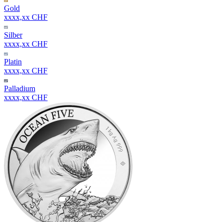
Gold
xxxx,xx CHF
Silber
xxxx,xx CHF
Platin
xxxx,xx CHF
Palladium
xxxx,xx CHF