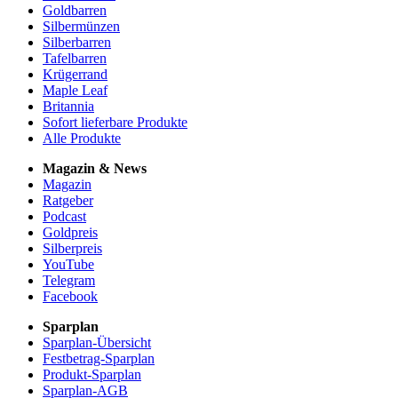
Goldbarren
Silbermünzen
Silberbarren
Tafelbarren
Krügerrand
Maple Leaf
Britannia
Sofort lieferbare Produkte
Alle Produkte
Magazin & News
Magazin
Ratgeber
Podcast
Goldpreis
Silberpreis
YouTube
Telegram
Facebook
Sparplan
Sparplan-Übersicht
Festbetrag-Sparplan
Produkt-Sparplan
Sparplan-AGB