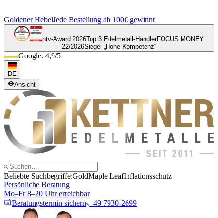
Goldener Hebel
Jede Bestellung ab 100€ gewinnt
ntv-Award 2026
Top 3 Edelmetall-Händler
FOCUS MONEY
22/2026
Siegel „Hohe Kompetenz“
Google: 4,9/5
DE
Ansicht
Beliebte Suchbegriffe:
Gold
Maple Leaf
Inflationsschutz
Persönliche Beratung
Mo–Fr 8–20 Uhr erreichbar
Beratungstermin sichern
+49 7930-2699