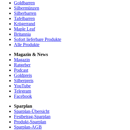
Goldbarren
Silbermünzen
Silberbarren
Tafelbarren
Krügerrand
Maple Leaf
Britannia
Sofort lieferbare Produkte
Alle Produkte
Magazin & News
Magazin
Ratgeber
Podcast
Goldpreis
Silberpreis
YouTube
Telegram
Facebook
Sparplan
Sparplan-Übersicht
Festbetrag-Sparplan
Produkt-Sparplan
Sparplan-AGB