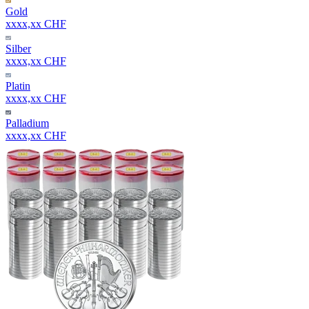
Gold
xxxx,xx CHF
Silber
xxxx,xx CHF
Platin
xxxx,xx CHF
Palladium
xxxx,xx CHF