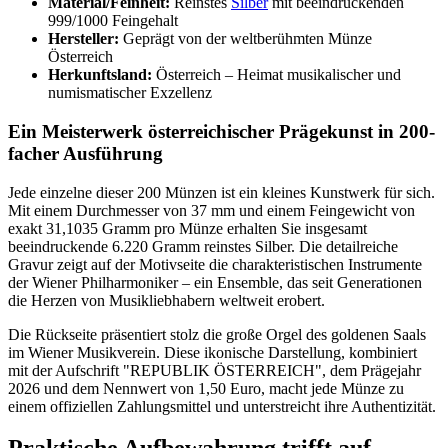
Material/Feinheit:
Reinstes
Silber
mit beeindruckenden
999/1000 Feingehalt
Hersteller:
Geprägt von der weltberühmten Münze
Österreich
Herkunftsland:
Österreich – Heimat musikalischer und
numismatischer Exzellenz
Ein Meisterwerk österreichischer Prägekunst in 200-
facher Ausführung
Jede einzelne dieser 200 Münzen ist ein kleines Kunstwerk für sich.
Mit einem Durchmesser von 37 mm und einem Feingewicht von
exakt 31,1035 Gramm pro Münze erhalten Sie insgesamt
beeindruckende 6.220 Gramm reinstes Silber. Die detailreiche
Gravur zeigt auf der Motivseite die charakteristischen Instrumente
der Wiener Philharmoniker – ein Ensemble, das seit Generationen
die Herzen von Musikliebhabern weltweit erobert.
Die Rückseite präsentiert stolz die große Orgel des goldenen Saals
im Wiener Musikverein. Diese ikonische Darstellung, kombiniert
mit der Aufschrift "REPUBLIK ÖSTERREICH", dem Prägejahr
2026 und dem Nennwert von 1,50 Euro, macht jede Münze zu
einem offiziellen Zahlungsmittel und unterstreicht ihre Authentizität.