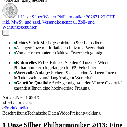
Neuer Jahrgang bestellbar
1 Unze Silber Wiener Philharmoniker 2026
71,29 CHF
inkl. MwSt. und
zzgl. Versandkosten
zzgl. Zoll- und
Währungsgebühren
Echtes Stück Musikgeschichte in 999 Feinsilber
Anlagemünze mit Inflationsschutz und Werterhalt
Von der renommierten Münze Österreich geprägt
Kulturelles Erbe
: Erleben Sie den Glanz der Wiener
Philharmoniker, eingefangen in 999 Feinsilber
Wertvolle Anlage
: Sichern Sie sich eine Anlagemünze mit
Inflationsschutz und langfristigem Werterhalt
Geprüfte Qualität
: Stolz geprägt von der Münze Österreich,
garantiert Ihnen eine hochwertige Prägung
Artikel-Nr: 2130019
Preisalarm
setzen
Produkt
teilen
Beschreibung
Technische Daten
Video
Preisentwicklung
1 Unze Silber Philharmoniker 2013: Eine