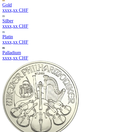
Gold
xxxx,xx CHF
Silber
xxxx,xx CHF
Platin
xxxx,xx CHF
Palladium
xxxx,xx CHF