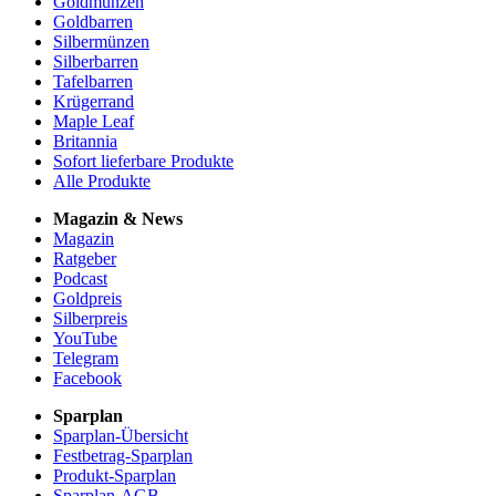
Goldmünzen
Goldbarren
Silbermünzen
Silberbarren
Tafelbarren
Krügerrand
Maple Leaf
Britannia
Sofort lieferbare Produkte
Alle Produkte
Magazin & News
Magazin
Ratgeber
Podcast
Goldpreis
Silberpreis
YouTube
Telegram
Facebook
Sparplan
Sparplan-Übersicht
Festbetrag-Sparplan
Produkt-Sparplan
Sparplan-AGB