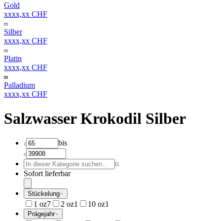
Gold
xxxx,xx CHF
Silber
xxxx,xx CHF
Platin
xxxx,xx CHF
Palladium
xxxx,xx CHF
Salzwasser Krokodil Silber
bis
Sofort lieferbar
Stückelung
1 oz
7
2 oz
1
10 oz
1
Prägejahr