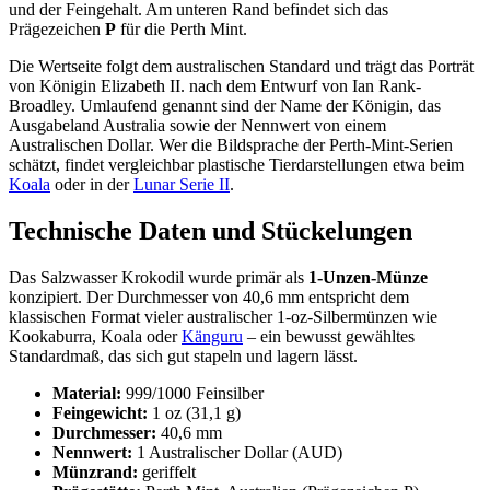
und der Feingehalt. Am unteren Rand befindet sich das
Prägezeichen
P
für die Perth Mint.
Die Wertseite folgt dem australischen Standard und trägt das Porträt
von Königin Elizabeth II. nach dem Entwurf von Ian Rank-
Broadley. Umlaufend genannt sind der Name der Königin, das
Ausgabeland Australia sowie der Nennwert von einem
Australischen Dollar. Wer die Bildsprache der Perth-Mint-Serien
schätzt, findet vergleichbar plastische Tierdarstellungen etwa beim
Koala
oder in der
Lunar Serie II
.
Technische Daten und Stückelungen
Das Salzwasser Krokodil wurde primär als
1-Unzen-Münze
konzipiert. Der Durchmesser von 40,6 mm entspricht dem
klassischen Format vieler australischer 1-oz-Silbermünzen wie
Kookaburra, Koala oder
Känguru
– ein bewusst gewähltes
Standardmaß, das sich gut stapeln und lagern lässt.
Material:
999/1000 Feinsilber
Feingewicht:
1 oz (31,1 g)
Durchmesser:
40,6 mm
Nennwert:
1 Australischer Dollar (AUD)
Münzrand:
geriffelt