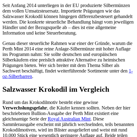
Seit Anfang 2014 unterliegen in der EU produzierte Silbermünzen
dem vollen Umsatzsteuersatz. Importierte Prägungen wie das
Salzwasser Krokodil können hingegen differenzbesteuert gehandelt
werden. Die konkrete steuerliche Behandlung hängt vom jeweiligen
Händler und der Bezugsquelle ab – dies ist eine allgemeine
Information und keine Steuerberatung.
Genau dieser steuerliche Rahmen war einer der Gründe, warum die
Perth Mint 2014 eine reine Anlage-Silbermünze mit hoher Auflage
ins Programm nahm: Sie sollte deutschen und europäischen
Silberkäufern eine preislich attraktive Alternative zu heimischen
Prägungen bieten. Wer sich breiter mit dem Thema Silber als
Sachwert beschäftigt, findet weiterführende Sortimente unter den
1-
oz-Silberbarren
.
Salzwasser Krokodil im Vergleich
Rund um das Krokodilmotiv besteht eine gewisse
Verwechslungsgefahr
, die Käufer kennen sollten. Neben der hier
beschriebenen Bullion-Ausgabe der Perth Mint existiert eine
gleichnamige Serie der
Royal Australian Mint
. Diese
Sammlerausgabe erscheint mit jährlich wechselnden, teils benannten
Krokodilmotiven, wird im Blister ausgeliefert und weist mit rund
10.000 Stück eine wesentlich geringere Auflage auf. Beide teilen