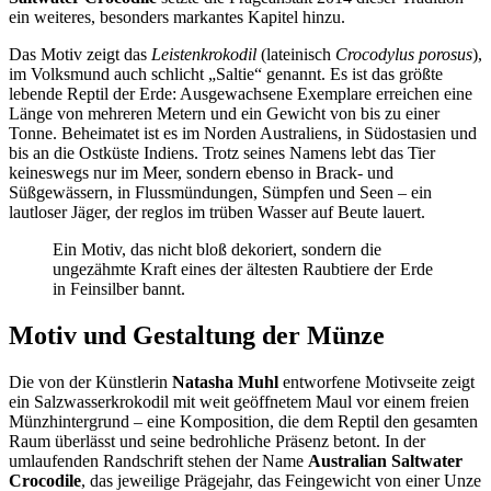
ein weiteres, besonders markantes Kapitel hinzu.
Das Motiv zeigt das
Leistenkrokodil
(lateinisch
Crocodylus porosus
),
im Volksmund auch schlicht „Saltie“ genannt. Es ist das größte
lebende Reptil der Erde: Ausgewachsene Exemplare erreichen eine
Länge von mehreren Metern und ein Gewicht von bis zu einer
Tonne. Beheimatet ist es im Norden Australiens, in Südostasien und
bis an die Ostküste Indiens. Trotz seines Namens lebt das Tier
keineswegs nur im Meer, sondern ebenso in Brack- und
Süßgewässern, in Flussmündungen, Sümpfen und Seen – ein
lautloser Jäger, der reglos im trüben Wasser auf Beute lauert.
Ein Motiv, das nicht bloß dekoriert, sondern die
ungezähmte Kraft eines der ältesten Raubtiere der Erde
in Feinsilber bannt.
Motiv und Gestaltung der Münze
Die von der Künstlerin
Natasha Muhl
entworfene Motivseite zeigt
ein Salzwasserkrokodil mit weit geöffnetem Maul vor einem freien
Münzhintergrund – eine Komposition, die dem Reptil den gesamten
Raum überlässt und seine bedrohliche Präsenz betont. In der
umlaufenden Randschrift stehen der Name
Australian Saltwater
Crocodile
, das jeweilige Prägejahr, das Feingewicht von einer Unze