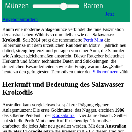
Jetzt
Angebot anfordern
Kaum eine moderne Anlagemünze verbindet die raue Faszination
der australischen Wildnis so unmittelbar wie das
Salzwasser
Krokodil
. Seit
2014
prägt die renommierte
Perth Mint
die
Silbermünze mit dem urzeitlichen Raubtier im Motiv – jährlich neu
datiert, streng begrenzt und getragen von einer Aura, die Sammler
wie Anleger gleichermaßen anspricht. Dieser Ratgeber beleuchtet
Herkunft und Motiv, technische Daten und Stückelungen, die
steuerlichen Besonderheiten sowie die Frage, warum das „Saltie“
heute zu den gefragtesten Tiermotiven unter den
Silbermünzen
zählt.
Herkunft und Bedeutung des Salzwasser
Krokodils
Australien kam vergleichsweise spät zur Prägung eigener
Anlagemünzen: Die erste Goldmünze, das Nugget, erschien
1986
,
das silberne Pendant – der
Kookaburra
– vier Jahre danach. Seither
hat sich die Perth Mint einen Ruf für lebendige Tiermotive
erarbeitet, die jedes Jahr neu gestaltet werden. Mit dem
Australian
Saltwater Crocodile
setzte die Prägeanstalt 2014 dieser Tradition