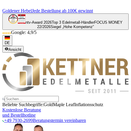
Goldener Hebel
Jede Bestellung ab 100€ gewinnt
ntv-Award 2026
Top 3 Edelmetall-Händler
FOCUS MONEY
22/2026
Siegel „Hohe Kompetenz“
Google: 4,9/5
DE
Ansicht
Beliebte Suchbegriffe:
Gold
Maple Leaf
Inflationsschutz
Kostenlose Beratung
und Bestellhotline
+49 7930-2699
Beratungstermin vereinbaren