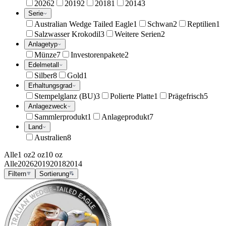
2026
2
2019
2
2018
1
2014
3
Serie
Australian Wedge Tailed Eagle
1
Schwan
2
Reptilien
1
Salzwasser Krokodil
3
Weitere Serien
2
Anlagetyp
Münze
7
Investorenpakete
2
Edelmetall
Silber
8
Gold
1
Erhaltungsgrad
Stempelglanz (BU)
3
Polierte Platte
1
Prägefrisch
5
Anlagezweck
Sammlerprodukt
1
Anlageprodukt
7
Land
Australien
8
Alle
1 oz
2 oz
10 oz
Alle
2026
2019
2018
2014
Filtern
Sortierung