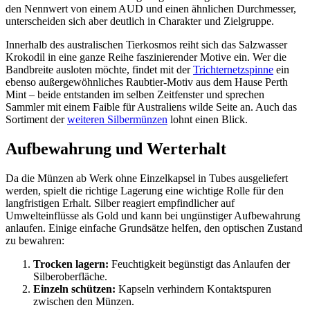
den Nennwert von einem AUD und einen ähnlichen Durchmesser,
unterscheiden sich aber deutlich in Charakter und Zielgruppe.
Innerhalb des australischen Tierkosmos reiht sich das Salzwasser
Krokodil in eine ganze Reihe faszinierender Motive ein. Wer die
Bandbreite ausloten möchte, findet mit der
Trichternetzspinne
ein
ebenso außergewöhnliches Raubtier-Motiv aus dem Hause Perth
Mint – beide entstanden im selben Zeitfenster und sprechen
Sammler mit einem Faible für Australiens wilde Seite an. Auch das
Sortiment der
weiteren Silbermünzen
lohnt einen Blick.
Aufbewahrung und Werterhalt
Da die Münzen ab Werk ohne Einzelkapsel in Tubes ausgeliefert
werden, spielt die richtige Lagerung eine wichtige Rolle für den
langfristigen Erhalt. Silber reagiert empfindlicher auf
Umwelteinflüsse als Gold und kann bei ungünstiger Aufbewahrung
anlaufen. Einige einfache Grundsätze helfen, den optischen Zustand
zu bewahren:
Trocken lagern:
Feuchtigkeit begünstigt das Anlaufen der
Silberoberfläche.
Einzeln schützen:
Kapseln verhindern Kontaktspuren
zwischen den Münzen.