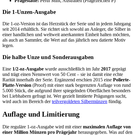
Prägestätte:
Perth Mint, Australien (Prägezeichen P)
Die 1-Unzen-Ausgabe
Die 1-oz-Version ist das Herzstück der Serie und in jedem Jahrgang
seit 2014 erhältlich. Sie richtet sich sowohl an Anleger, die Silber in
einer handlichen und weltweit anerkannten Einheit halten möchten,
als auch an Sammler, die Wert auf das jährlich neu datierte Motiv
legen.
Die halbe Unze und Sonderausgaben
Eine
1/2-oz-Ausgabe
wurde ausschließlich im Jahr
2017
geprägt
und trägt einen Nennwert von 50 Cent – sie ist damit eine echte
Rarität innerhalb der Serie. Ergänzend erschien 2015 eine
Polierte-
Platte-Version
(Proof) mit einer stark begrenzten Auflage von rund
5.000 Stück, die aufgrund ihrer spiegelnden Oberflächen besonders
bei Liebhabern gefragt ist. Wer gezielt limitierte Prägungen sucht,
wird auch im Bereich der
teilvergoldeten Silbermünzen
fündig.
Auflage und Limitierung
Die reguläre 1-oz-Ausgabe wird mit einer
maximalen Auflage von
einer Million Münzen pro Prägejahr
herausgegeben. Was auf den