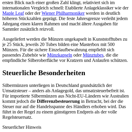
ersten Blick nach einer großen Zahl klingt, relativiert sich im
internationalen Vergleich schnell: Etablierte Anlageklassiker wie der
Maple Leaf
oder der
Wiener Philharmoniker
werden in deutlich
höheren Stückzahlen geprägt. Die feste Jahresgrenze verleiht jedem
Jahrgang einen klaren Rahmen und macht ältere Ausgaben für
Sammler zusätzlich reizvoll.
Ausgeliefert werden die Münzen ungekapselt in Kunststofftubes zu
je 25 Stück, jeweils 20 Tubes bilden eine Masterbox mit 500
Münzen. Für die sichere Einzelaufbewahrung empfiehlt sich
passendes Zubehör wie
Münzkapseln
oder
Münztubes
, die die
empfindliche Silberoberfläche vor Kratzern und Anlaufen schützen.
Steuerliche Besonderheiten
Silbermünzen unterliegen in Deutschland grundsätzlich der
Umsatzsteuer – anders als Anlagegold, das umsatzsteuerbefreit ist.
Für importierte Silbermünzen aus Nicht-EU-Ländern wie Australien
kommt jedoch die
Differenzbesteuerung
in Betracht, bei der die
Steuer nur auf die Handelsspanne des Händlers erhoben wird. Das
führt in der Regel zu einem günstigeren Endpreis als der volle
Regelsteuersatz.
Steuerlicher Hinweis