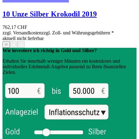
10 Unze Silber Krokodil 2019
762,17 CHF
zzgl. Versandkosten
zzgl. Zoll- und Währungsgebühren
*
aktuell nicht lieferbar
Wie investiere ich richtig in Gold und Silber?
Erhalten Sie innerhalb weniger Minuten ein kostenloses und
individuelles Edelmetall-Angebot passend zu Ihren finanziellen
Zielen.