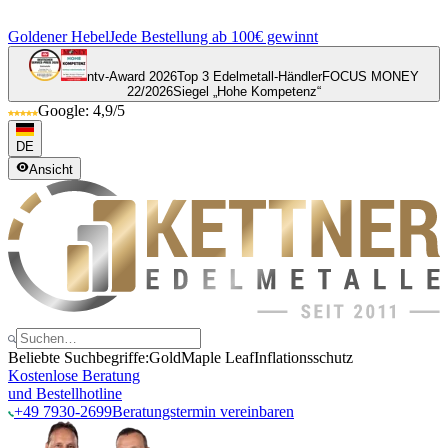
Goldener Hebel
Jede Bestellung ab 100€ gewinnt
ntv-Award 2026
Top 3 Edelmetall-Händler
FOCUS MONEY
22/2026
Siegel „Hohe Kompetenz“
Google: 4,9/5
DE
Ansicht
Beliebte Suchbegriffe:
Gold
Maple Leaf
Inflationsschutz
Kostenlose Beratung
und Bestellhotline
+49 7930-2699
Beratungstermin vereinbaren