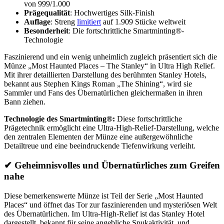
von 999/1.000
Prägequalität
: Hochwertiges Silk-Finish
Auflage
: Streng
limitiert
auf 1.909 Stücke weltweit
Besonderheit
: Die fortschrittliche Smartminting®-
Technologie
Faszinierend und ein wenig unheimlich zugleich präsentiert sich die
Münze „Most Haunted Places – The Stanley“ in Ultra High Relief.
Mit ihrer detaillierten Darstellung des berühmten Stanley Hotels,
bekannt aus Stephen Kings Roman „The Shining“, wird sie
Sammler und Fans des Übernatürlichen gleichermaßen in ihren
Bann ziehen.
Technologie des Smartminting®:
Diese fortschrittliche
Prägetechnik ermöglicht eine Ultra-High-Relief-Darstellung, welche
den zentralen Elementen der Münze eine außergewöhnliche
Detailtreue und eine beeindruckende Tiefenwirkung verleiht.
✔
Geheimnisvolles und Übernatürliches zum Greifen
nahe
Diese bemerkenswerte Münze ist Teil der Serie „Most Haunted
Places“ und öffnet das Tor zur faszinierenden und mysteriösen Welt
des Übernatürlichen. Im Ultra-High-Relief ist das Stanley Hotel
dargestellt, bekannt für seine angebliche Spukaktivität, und