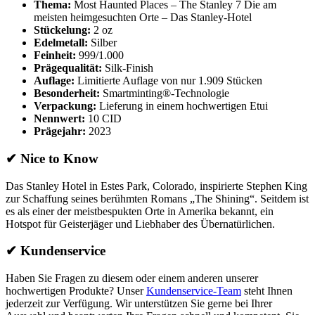
Thema:
Most Haunted Places – The Stanley 7 Die am
meisten heimgesuchten Orte – Das Stanley-Hotel
Stückelung:
2 oz
Edelmetall:
Silber
Feinheit:
999/1.000
Prägequalität:
Silk-Finish
Auflage:
Limitierte Auflage von nur 1.909 Stücken
Besonderheit:
Smartminting®-Technologie
Verpackung:
Lieferung in einem hochwertigen Etui
Nennwert:
10 CID
Prägejahr:
2023
✔
Nice to Know
Das Stanley Hotel in Estes Park, Colorado, inspirierte Stephen King
zur Schaffung seines berühmten Romans „The Shining“. Seitdem ist
es als einer der meistbespukten Orte in Amerika bekannt, ein
Hotspot für Geisterjäger und Liebhaber des Übernatürlichen.
✔
Kundenservice
Haben Sie Fragen zu diesem oder einem anderen unserer
hochwertigen Produkte? Unser
Kundenservice-Team
steht Ihnen
jederzeit zur Verfügung. Wir unterstützen Sie gerne bei Ihrer