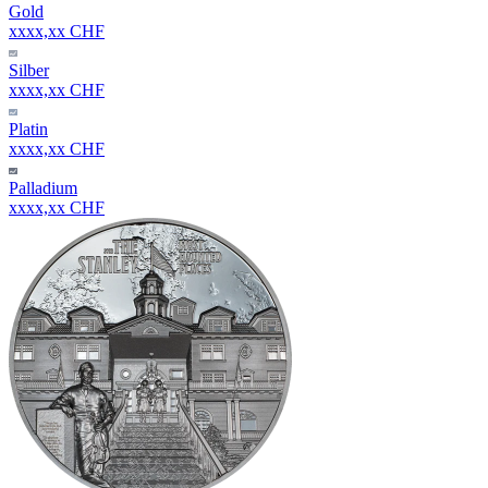
Gold
xxxx,xx CHF
Silber
xxxx,xx CHF
Platin
xxxx,xx CHF
Palladium
xxxx,xx CHF