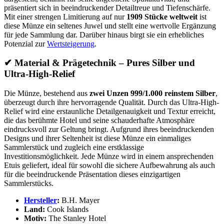
präsentiert sich in beeindruckender Detailtreue und Tiefenschärfe.
Mit einer strengen Limitierung auf nur
1909 Stücke weltweit
ist
diese Münze ein seltenes Juwel und stellt eine wertvolle Ergänzung
für jede Sammlung dar. Darüber hinaus birgt sie ein erhebliches
Potenzial zur
Wertsteigerung
.
✔
Material & Prägetechnik – Pures Silber und
Ultra-High-Relief
Die Münze, bestehend aus
zwei Unzen 999/1.000 reinstem Silber
,
überzeugt durch ihre hervorragende Qualität. Durch das Ultra-High-
Relief wird eine erstaunliche Detailgenauigkeit und Textur erreicht,
die das berühmte Hotel und seine schauderhafte Atmosphäre
eindrucksvoll zur Geltung bringt. Aufgrund ihres beeindruckenden
Designs und ihrer Seltenheit ist diese Münze ein einmaliges
Sammlerstück und zugleich eine erstklassige
Investitionsmöglichkeit. Jede Münze wird in einem ansprechenden
Etuis geliefert, ideal für sowohl die sichere Aufbewahrung als auch
für die beeindruckende Präsentation dieses einzigartigen
Sammlerstücks.
Hersteller
:
B.H. Mayer
Land:
Cook Islands
Motiv:
The Stanley Hotel