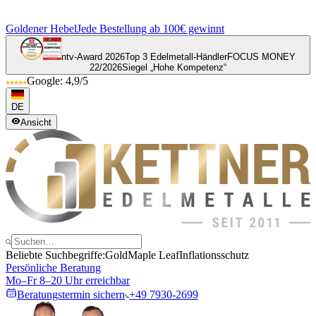
Goldener Hebel
Jede Bestellung ab 100€ gewinnt
ntv-Award 2026
Top 3 Edelmetall-Händler
FOCUS MONEY
22/2026
Siegel „Hohe Kompetenz“
Google: 4,9/5
DE
Ansicht
Beliebte Suchbegriffe:
Gold
Maple Leaf
Inflationsschutz
Persönliche Beratung
Mo–Fr 8–20 Uhr erreichbar
Beratungstermin sichern
+49 7930-2699