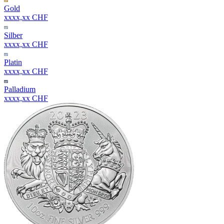
Gold
xxxx,xx CHF
Silber
xxxx,xx CHF
Platin
xxxx,xx CHF
Palladium
xxxx,xx CHF