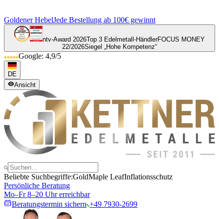
Goldener Hebel
Jede Bestellung ab 100€ gewinnt
ntv-Award 2026
Top 3 Edelmetall-Händler
FOCUS MONEY
22/2026
Siegel „Hohe Kompetenz“
Google: 4,9/5
DE
Ansicht
Beliebte Suchbegriffe:
Gold
Maple Leaf
Inflationsschutz
Persönliche Beratung
Mo–Fr 8–20 Uhr erreichbar
Beratungstermin sichern
+49 7930-2699