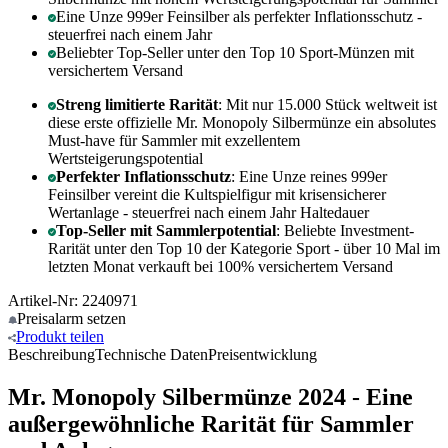
Eine Unze 999er Feinsilber als perfekter Inflationsschutz -
steuerfrei nach einem Jahr
Beliebter Top-Seller unter den Top 10 Sport-Münzen mit
versichertem Versand
Streng limitierte Rarität
: Mit nur 15.000 Stück weltweit ist
diese erste offizielle Mr. Monopoly Silbermünze ein absolutes
Must-have für Sammler mit exzellentem
Wertsteigerungspotential
Perfekter Inflationsschutz
: Eine Unze reines 999er
Feinsilber vereint die Kultspielfigur mit krisensicherer
Wertanlage - steuerfrei nach einem Jahr Haltedauer
Top-Seller mit Sammlerpotential
: Beliebte Investment-
Rarität unter den Top 10 der Kategorie Sport - über 10 Mal im
letzten Monat verkauft bei 100% versichertem Versand
Artikel-Nr: 2240971
Preisalarm
setzen
Produkt
teilen
Beschreibung
Technische Daten
Preisentwicklung
Mr. Monopoly Silbermünze 2024 - Eine
außergewöhnliche Rarität für Sammler