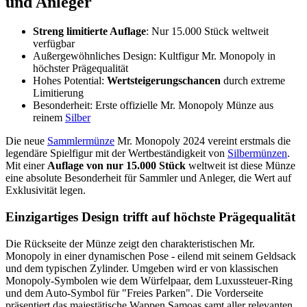
und Anleger
Streng limitierte Auflage
: Nur 15.000 Stück weltweit
verfügbar
Außergewöhnliches Design: Kultfigur Mr. Monopoly in
höchster Prägequalität
Hohes Potential:
Wertsteigerungschancen
durch extreme
Limitierung
Besonderheit: Erste offizielle Mr. Monopoly Münze aus
reinem
Silber
Die neue
Sammlermünze
Mr. Monopoly 2024 vereint erstmals die
legendäre Spielfigur mit der Wertbeständigkeit von
Silbermünzen
.
Mit einer
Auflage von nur 15.000 Stück
weltweit ist diese Münze
eine absolute Besonderheit für Sammler und Anleger, die Wert auf
Exklusivität legen.
Einzigartiges Design trifft auf höchste Prägequalität
Die Rückseite der Münze zeigt den charakteristischen Mr.
Monopoly in einer dynamischen Pose - eilend mit seinem Geldsack
und dem typischen Zylinder. Umgeben wird er von klassischen
Monopoly-Symbolen wie dem Würfelpaar, dem Luxussteuer-Ring
und dem Auto-Symbol für "Freies Parken". Die Vorderseite
präsentiert das majestätische Wappen Samoas samt aller relevanten