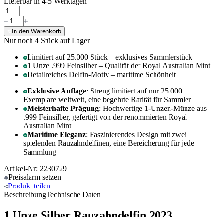
Lieferbar in 4-5 Werktagen
In den Warenkorb
Nur noch 4
Stück auf Lager
Limitiert auf 25.000 Stück – exklusives Sammlerstück
1 Unze .999 Feinsilber – Qualität der Royal Australian Mint
Detailreiches Delfin-Motiv – maritime Schönheit
Exklusive Auflage
: Streng limitiert auf nur 25.000
Exemplare weltweit, eine begehrte Rarität für Sammler
Meisterhafte Prägung
: Hochwertige 1-Unzen-Münze aus
.999 Feinsilber, gefertigt von der renommierten Royal
Australian Mint
Maritime Eleganz
: Faszinierendes Design mit zwei
spielenden Rauzahndelfinen, eine Bereicherung für jede
Sammlung
Artikel-Nr: 2230729
Preisalarm
setzen
Produkt
teilen
Beschreibung
Technische Daten
1 Unze Silber Rauzahndelfin 2023