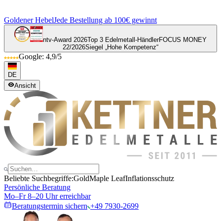
Goldener Hebel
Jede Bestellung ab 100€ gewinnt
ntv-Award 2026
Top 3 Edelmetall-Händler
FOCUS MONEY
22/2026
Siegel „Hohe Kompetenz“
Google: 4,9/5
DE
Ansicht
Beliebte Suchbegriffe:
Gold
Maple Leaf
Inflationsschutz
Persönliche Beratung
Mo–Fr 8–20 Uhr erreichbar
Beratungstermin sichern
+49 7930-2699