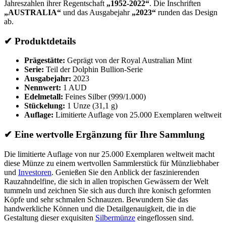
Jahreszahlen ihrer Regentschaft
„1952-2022“
. Die Inschriften
„AUSTRALIA“
und das Ausgabejahr
„2023“
runden das Design
ab.
✔
Produktdetails
Prägestätte:
Geprägt von der Royal Australian Mint
Serie:
Teil der Dolphin Bullion-Serie
Ausgabejahr:
2023
Nennwert:
1 AUD
Edelmetall:
Feines Silber (999/1.000)
Stückelung:
1 Unze (31,1 g)
Auflage:
Limitierte Auflage von 25.000 Exemplaren weltweit
✔
Eine wertvolle Ergänzung für Ihre Sammlung
Die limitierte Auflage von nur 25.000 Exemplaren weltweit macht
diese Münze zu einem wertvollen Sammlerstück für Münzliebhaber
und
Investoren
. Genießen Sie den Anblick der faszinierenden
Rauzahndelfine, die sich in allen tropischen Gewässern der Welt
tummeln und zeichnen Sie sich aus durch ihre konisch geformten
Köpfe und sehr schmalen Schnauzen. Bewundern Sie das
handwerkliche Können und die Detailgenauigkeit, die in die
Gestaltung dieser exquisiten
Silbermünze
eingeflossen sind.