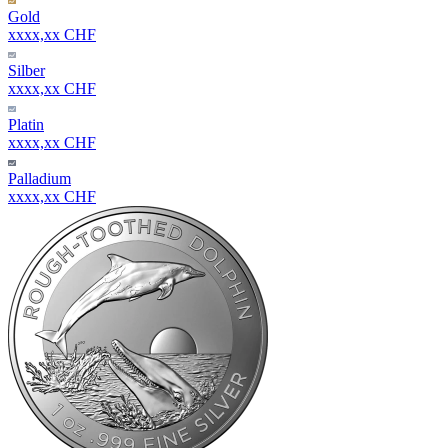
Gold
xxxx,xx CHF
Silber
xxxx,xx CHF
Platin
xxxx,xx CHF
Palladium
xxxx,xx CHF