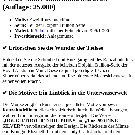
(Auflage: 25.000)
Motiv:
Zwei Rauzahndelfine
Serie:
Teil der Dolphin Bullion-Serie
Material:
Silber
mit einer Feinheit von 999/1.000
Investitionsziel:
Anlagemünze
✔
Erforschen Sie die Wunder der Tiefsee
Entdecken Sie die Schönheit und Einzigartigkeit des Rauzahndelfins
mit der neuesten Ausgabe der beliebten Dolphin Bullion-Serie der
Royal Australian Mint. Diese exquisit gefertigte 1-Unzen-
Silbermünze zeigt das seltene und faszinierende Meereslebewesen in
seiner vollen Pracht.
✔
Die Motive: Ein Einblick in die Unterwasserwelt
Die Münze zeigt ein künstlerisch gestaltetes Motiv von
zwei
Rauzahndelfinen
, die sich spielerisch durch die Wellen bewegen,
während im Hintergrund die Sonne untergeht. Die Worte
„ROUGH-TOOTHED DOLPHIN“
und
„1 oz .999 FINE
SILVER“
vervollständigen das Design. Die Rückseite der Münze
ehrt Königin Elizabeth II. mit dem Jody Clark-Porträt und den