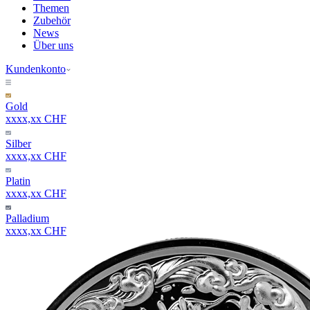
Themen
Zubehör
News
Über uns
Kundenkonto
Gold
xxxx,xx CHF
Silber
xxxx,xx CHF
Platin
xxxx,xx CHF
Palladium
xxxx,xx CHF