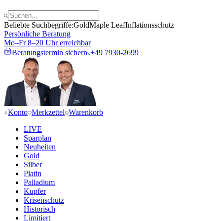
Beliebte Suchbegriffe:
Gold
Maple Leaf
Inflationsschutz
Persönliche Beratung
Mo–Fr 8–20 Uhr erreichbar
Beratungstermin sichern
+49 7930-2699
Konto
Merkzettel
Warenkorb
LIVE
Sparplan
Neuheiten
Gold
Silber
Platin
Palladium
Kupfer
Krisenschutz
Historisch
Limitiert