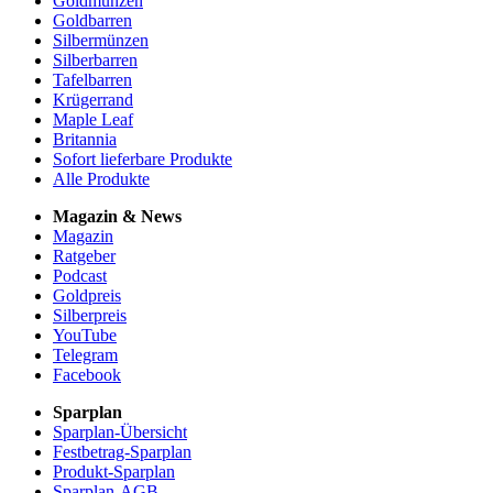
Goldmünzen
Goldbarren
Silbermünzen
Silberbarren
Tafelbarren
Krügerrand
Maple Leaf
Britannia
Sofort lieferbare Produkte
Alle Produkte
Magazin & News
Magazin
Ratgeber
Podcast
Goldpreis
Silberpreis
YouTube
Telegram
Facebook
Sparplan
Sparplan-Übersicht
Festbetrag-Sparplan
Produkt-Sparplan
Sparplan-AGB