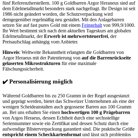
fünf Referenzherstellern. 100 g Goldbarren Argor Heraneus sind auf
dem Edelmetallmarkt besonders stark nachgefragt. Ihr Design ist seit
1986 nicht geändert worden, die Schutzverpackung wird
demgegenüber regelmäßig neu gestaltet. Mit den Anlagebarren
setzen Sie auf fast pures Gold mit einem
Feingehalt
von 999,9/1000.
Ihr Wert bestimmt sich nach dem aktuellen Tageskurs am globalen
Edelmetallmarkt, der
Erwerb ist mehrwertsteuerfrei
, der
Preisaufschlag anhängig vom Anbieter.
Hinweis
: Weltweite Bekanntheit erlangten die Goldbarren von
Argor Heraeus mit der Patentierung von
auf die Barrenrückseite
gelaserten Mikrostrukturen
für eine maximale
Fälschungssicherheit.
✔️
Personalisierung möglich
Während Goldbarren bis zu 250 Gramm in der Regel ausgestanzt
und geprägt werden, bietet das Schweizer Unternehmen als eine der
wenigen Scheideanstalten auch gegossene Barren aus 100 Gramm
an. Bei uns erhalten Sie einen
hochwertigen 100 g Prägebarren
von Argos Heraeus, dessen Echtheit durch eine sechsstellige
Seriennummer sowie ein Zertifikat und dessen Schutz durch eine
aufwendige Blisterverpackung garantiert sind. Die praktische Größe
entspricht einem Scheckkartenformat
und lässt sich problemlos