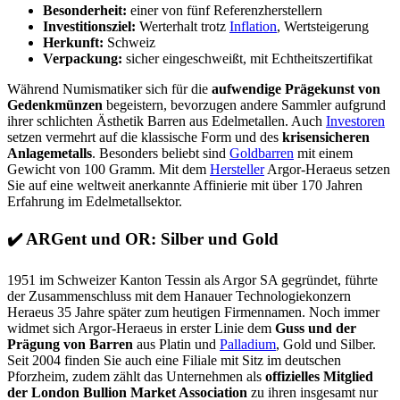
Besonderheit:
einer von fünf Referenzherstellern
Investitionsziel:
Werterhalt trotz
Inflation
, Wertsteigerung
Herkunft:
Schweiz
Verpackung:
sicher eingeschweißt, mit Echtheitszertifikat
Während Numismatiker sich für die
aufwendige Prägekunst von
Gedenkmünzen
begeistern, bevorzugen andere Sammler aufgrund
ihrer schlichten Ästhetik Barren aus Edelmetallen. Auch
Investoren
setzen vermehrt auf die klassische Form und des
krisensicheren
Anlagemetalls
. Besonders beliebt sind
Goldbarren
mit einem
Gewicht von 100 Gramm. Mit dem
Hersteller
Argor-Heraeus setzen
Sie auf eine weltweit anerkannte Affinierie mit über 170 Jahren
Erfahrung im Edelmetallsektor.
✔️
ARGent und OR: Silber und Gold
1951 im Schweizer Kanton Tessin als Argor SA gegründet, führte
der Zusammenschluss mit dem Hanauer Technologiekonzern
Heraeus 35 Jahre später zum heutigen Firmennamen. Noch immer
widmet sich Argor-Heraeus in erster Linie dem
Guss und der
Prägung von Barren
aus Platin und
Palladium
, Gold und Silber.
Seit 2004 finden Sie auch eine Filiale mit Sitz im deutschen
Pforzheim, zudem zählt das Unternehmen als
offizielles Mitglied
der London Bullion Market Association
zu ihren insgesamt nur