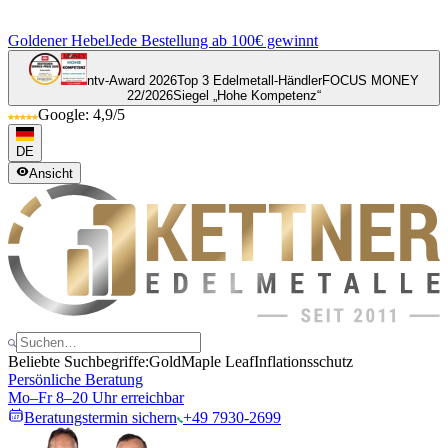
Goldener Hebel
Jede Bestellung ab 100€ gewinnt
ntv-Award 2026
Top 3 Edelmetall-Händler
FOCUS MONEY
22/2026
Siegel „Hohe Kompetenz“
Google: 4,9/5
DE
Ansicht
Beliebte Suchbegriffe:
Gold
Maple Leaf
Inflationsschutz
Persönliche Beratung
Mo–Fr 8–20 Uhr erreichbar
Beratungstermin sichern
+49 7930-2699