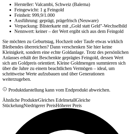
Hersteller: Valcambi, Schweiz (Balerna)
Feingewicht: 1 g Feingold
Feinheit: 999,9/1.000
Ausführung: geprägt, prägefrisch (Neuware)
Verpackung: Blisterkarte mit „Gold statt Geld"-Wechselbild
Nennwert: keiner – der Wert ergibt sich aus dem Feingold
Sie möchten zu Geburtstag, Hochzeit oder Taufe etwas wirklich
Bleibendes überreichen? Dann verschenken Sie hier keine
Kleinigkeit, sondern eine echte Goldanlage. Trotz des persönlichen
Anlasses erhält der Beschenkte geprägtes Feingold, dessen Wert
sich am Goldpreis orientiert. Kleine Goldmengen summieren sich
über die Jahre zu einem beachtlichen Vermögen – ideal, um
schrittweise Werte aufzubauen und über Generationen
weiterzugeben.
Produktdarstellung kann vom Endprodukt abweichen.
Ähnliche Produkte
Gleiches Edelmetall
Gleiche
Stückelung
Niedrigerer Preis
Höherer Preis