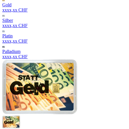
Gold
xxxx,xx CHF
Silber
xxxx,xx CHF
Platin
xxxx,xx CHF
Palladium
xxxx,xx CHF