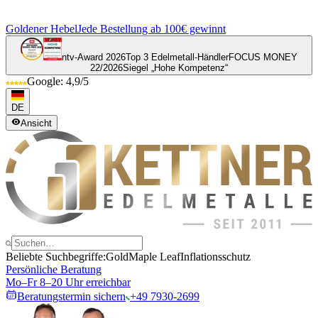
Goldener Hebel
Jede Bestellung ab 100€ gewinnt
ntv-Award 2026
Top 3 Edelmetall-Händler
FOCUS MONEY
22/2026
Siegel „Hohe Kompetenz“
Google: 4,9/5
DE
Ansicht
Beliebte Suchbegriffe:
Gold
Maple Leaf
Inflationsschutz
Persönliche Beratung
Mo–Fr 8–20 Uhr erreichbar
Beratungstermin sichern
+49 7930-2699