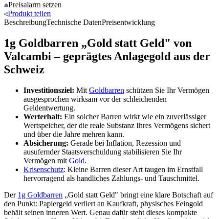
Preisalarm
setzen
Produkt
teilen
Beschreibung
Technische Daten
Preisentwicklung
1g Goldbarren „Gold statt Geld" von
Valcambi – geprägtes Anlagegold aus der
Schweiz
Investitionsziel:
Mit
Goldbarren
schützen Sie Ihr Vermögen
ausgesprochen wirksam vor der schleichenden
Geldentwertung.
Werterhalt:
Ein solcher Barren wirkt wie ein zuverlässiger
Wertspeicher, der die reale Substanz Ihres Vermögens sichert
und über die Jahre mehren kann.
Absicherung:
Gerade bei Inflation, Rezession und
ausufernder Staatsverschuldung stabilisieren Sie Ihr
Vermögen mit
Gold
.
Krisenschutz
: Kleine Barren dieser Art taugen im Ernstfall
hervorragend als handliches Zahlungs- und Tauschmittel.
Der
1g Goldbarren
„Gold statt Geld" bringt eine klare Botschaft auf
den Punkt: Papiergeld verliert an Kaufkraft, physisches Feingold
behält seinen inneren Wert. Genau dafür steht dieses kompakte