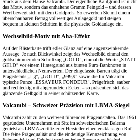
Stück aus dem Hause Valcambi. Der eigentliche Kaufgrund ist nicht
das Motiv, sondern das enthaltene Gramm Feingold – und dessen
Wert bewegt sich mit dem Goldpreis. So erwerben Sie mit einem
überschaubaren Betrag vollwertiges Anlagegold und steigen
bequem in kleinen Schritten in die physische Goldanlage ein.
Wechselbild-Motiv mit Aha-Effekt
Auf der Blisterkarte trifft edler Glanz auf eine augenzwinkernde
Aussage. Je nach Blickwinkel zeigt das Wechselbild einmal den
goldschimmernden Schriftzug „GOLD", einmal die Worte „STATT
GELD" vor einem Hintergrund aus bunten Euro-Banknoten in
unterschiedlichen Nennwerten. Der eingefasste Barren trägt die
Prägedetails „1 g", „GOLD", „999,9" sowie die für Valcambi
typische Punze „ESSAYEUR FONDEUR". Prägefrisch, sauber
und rechteckig mit abgerundeten Ecken – so präsentiert sich das
glänzende Gelbgold in seiner schützenden Karte.
Valcambi – Schweizer Präzision mit LBMA-Siegel
Valcambi zählt zu den weltweit führenden Prägeanstalten. Das 1961
gegründete Unternehmen mit Sitz im schweizerischen Balerna
genießt als LBMA-zertifizierter Hersteller einen erstklassigen Ruf.
Die feine Prägequalität und die eindeutige Kennzeichnung von
Feingewicht und Feinheit machen jeden Barren zweifelsfrei