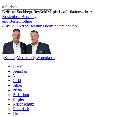
Beliebte Suchbegriffe:
Gold
Maple Leaf
Inflationsschutz
Kostenlose Beratung
und Bestellhotline
+49 7930-2699
Beratungstermin vereinbaren
Konto
Merkzettel
Warenkorb
LIVE
Sparplan
Neuheiten
Gold
Silber
Platin
Palladium
Kupfer
Krisenschutz
Historisch
Limitiert