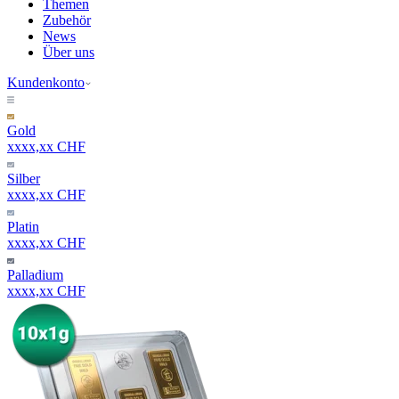
Themen
Zubehör
News
Über uns
Kundenkonto
Gold
xxxx,xx CHF
Silber
xxxx,xx CHF
Platin
xxxx,xx CHF
Palladium
xxxx,xx CHF