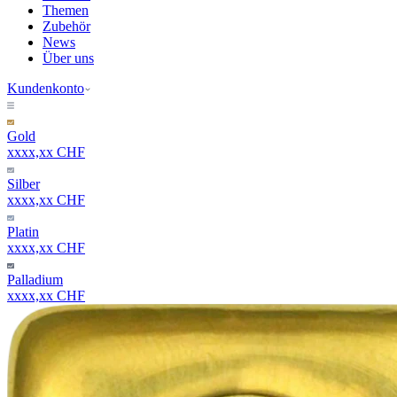
Themen
Zubehör
News
Über uns
Kundenkonto
Gold
xxxx,xx CHF
Silber
xxxx,xx CHF
Platin
xxxx,xx CHF
Palladium
xxxx,xx CHF