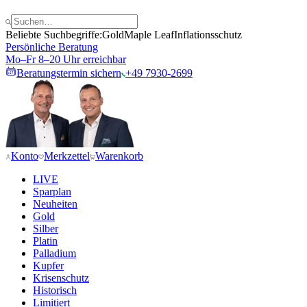
Beliebte Suchbegriffe:
Gold
Maple Leaf
Inflationsschutz
Persönliche Beratung
Mo–Fr 8–20 Uhr erreichbar
Beratungstermin sichern
+49 7930-2699
Konto
Merkzettel
Warenkorb
LIVE
Sparplan
Neuheiten
Gold
Silber
Platin
Palladium
Kupfer
Krisenschutz
Historisch
Limitiert