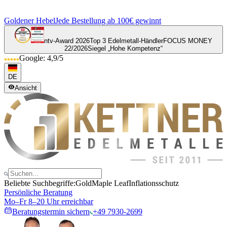
Goldener Hebel
Jede Bestellung ab 100€ gewinnt
ntv-Award 2026
Top 3 Edelmetall-Händler
FOCUS MONEY
22/2026
Siegel „Hohe Kompetenz“
Google: 4,9/5
DE
Ansicht
Beliebte Suchbegriffe:
Gold
Maple Leaf
Inflationsschutz
Persönliche Beratung
Mo–Fr 8–20 Uhr erreichbar
Beratungstermin sichern
+49 7930-2699