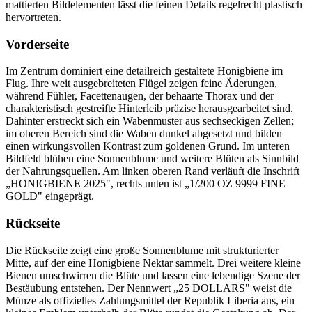
mattierten Bildelementen lässt die feinen Details regelrecht plastisch
hervortreten.
Vorderseite
Im Zentrum dominiert eine detailreich gestaltete Honigbiene im
Flug. Ihre weit ausgebreiteten Flügel zeigen feine Äderungen,
während Fühler, Facettenaugen, der behaarte Thorax und der
charakteristisch gestreifte Hinterleib präzise herausgearbeitet sind.
Dahinter erstreckt sich ein Wabenmuster aus sechseckigen Zellen;
im oberen Bereich sind die Waben dunkel abgesetzt und bilden
einen wirkungsvollen Kontrast zum goldenen Grund. Im unteren
Bildfeld blühen eine Sonnenblume und weitere Blüten als Sinnbild
der Nahrungsquellen. Am linken oberen Rand verläuft die Inschrift
„HONIGBIENE 2025", rechts unten ist „1/200 OZ 9999 FINE
GOLD" eingeprägt.
Rückseite
Die Rückseite zeigt eine große Sonnenblume mit strukturierter
Mitte, auf der eine Honigbiene Nektar sammelt. Drei weitere kleine
Bienen umschwirren die Blüte und lassen eine lebendige Szene der
Bestäubung entstehen. Der Nennwert „25 DOLLARS" weist die
Münze als offizielles Zahlungsmittel der Republik Liberia aus, ein