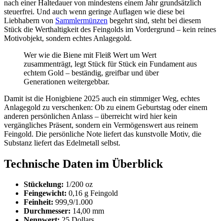
nach einer Haltedauer von mindestens einem Jahr grundsätzlich
steuerfrei. Und auch wenn geringe Auflagen wie diese bei
Liebhabern von
Sammlermünzen
begehrt sind, steht bei diesem
Stück die Werthaltigkeit des Feingolds im Vordergrund – kein reines
Motivobjekt, sondern echtes Anlagegold.
Wer wie die Biene mit Fleiß Wert um Wert
zusammenträgt, legt Stück für Stück ein Fundament aus
echtem Gold – beständig, greifbar und über
Generationen weitergebbar.
Damit ist die Honigbiene 2025 auch ein stimmiger Weg, echtes
Anlagegold zu verschenken: Ob zu einem Geburtstag oder einem
anderen persönlichen Anlass – überreicht wird hier kein
vergängliches Präsent, sondern ein Vermögenswert aus reinem
Feingold. Die persönliche Note liefert das kunstvolle Motiv, die
Substanz liefert das Edelmetall selbst.
Technische Daten im Überblick
Stückelung:
1/200 oz
Feingewicht:
0,16 g Feingold
Feinheit:
999,9/1.000
Durchmesser:
14,00 mm
Nennwert:
25 Dollars