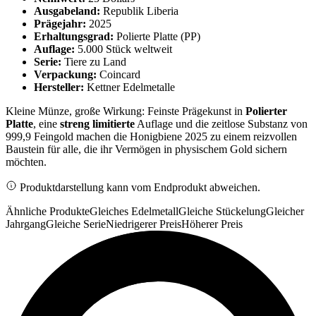
Ausgabeland:
Republik Liberia
Prägejahr:
2025
Erhaltungsgrad:
Polierte Platte (PP)
Auflage:
5.000 Stück weltweit
Serie:
Tiere zu Land
Verpackung:
Coincard
Hersteller:
Kettner Edelmetalle
Kleine Münze, große Wirkung: Feinste Prägekunst in
Polierter
Platte
, eine
streng limitierte
Auflage und die zeitlose Substanz von
999,9 Feingold machen die Honigbiene 2025 zu einem reizvollen
Baustein für alle, die ihr Vermögen in physischem Gold sichern
möchten.
Produktdarstellung kann vom Endprodukt abweichen.
Ähnliche Produkte
Gleiches Edelmetall
Gleiche Stückelung
Gleicher
Jahrgang
Gleiche Serie
Niedrigerer Preis
Höherer Preis