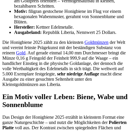
am Goldpreis orientiert – Vermögensaufbau in kleinen,
bezahlbaren Schritten.
Motiv:
filigran gestochene Honigbiene im Flug vor einem
hexagonalen Wabenmuster, gerahmt von Sonnenblume und
Blüten.
Hersteller:
Kettner Edelmetalle.
Ausgabeland:
Republik Liberia, Nennwert 25 Dollars.
Die Honigbiene 2025 zählt zu den kleinsten
Goldmünzen
der Welt
und vereint feinste Prägekunst mit der beständigen Substanz von
reinem
Gold
. Auf gerade einmal 14,00 mm Durchmesser bringt die
Münze 0,16 g Feingold der Feinheit 999,9 auf die Waage – ein
handlicher Einstieg in die physische Goldanlage, der dennoch die
volle Werthaltigkeit des Edelmetalls in sich trägt. Die weltweit auf
5.000 Exemplare festgelegte,
sehr niedrige Auflage
macht diese
Ausgabe zu einer gesuchten Seltenheit unter den
Kleinstgoldmünzen aus Liberia.
Ein Motiv voller Leben: Biene, Wabe und
Sonnenblume
Das Design der Honigbiene 2025 erzählt in kleinstem Format eine
ganze Naturgeschichte – und nutzt die Möglichkeiten der
Polierten
Platte
voll aus. Der Kontrast zwischen spiegelnden Flächen und