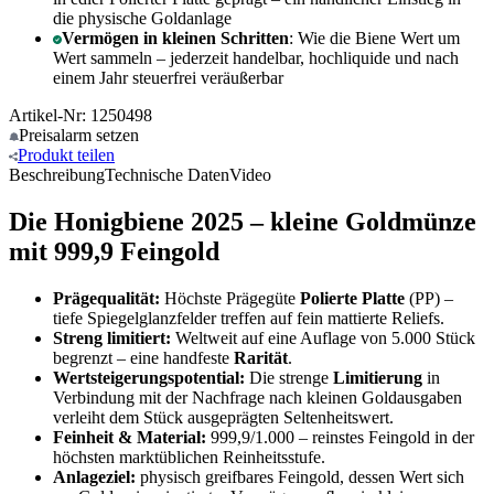
die physische Goldanlage
Vermögen in kleinen Schritten
: Wie die Biene Wert um
Wert sammeln – jederzeit handelbar, hochliquide und nach
einem Jahr steuerfrei veräußerbar
Artikel-Nr: 1250498
Preisalarm
setzen
Produkt
teilen
Beschreibung
Technische Daten
Video
Die Honigbiene 2025 – kleine Goldmünze
mit 999,9 Feingold
Prägequalität:
Höchste Prägegüte
Polierte Platte
(PP) –
tiefe Spiegelglanzfelder treffen auf fein mattierte Reliefs.
Streng limitiert:
Weltweit auf eine Auflage von 5.000 Stück
begrenzt – eine handfeste
Rarität
.
Wertsteigerungspotential:
Die strenge
Limitierung
in
Verbindung mit der Nachfrage nach kleinen Goldausgaben
verleiht dem Stück ausgeprägten Seltenheitswert.
Feinheit & Material:
999,9/1.000 – reinstes Feingold in der
höchsten marktüblichen Reinheitsstufe.
Anlageziel:
physisch greifbares Feingold, dessen Wert sich