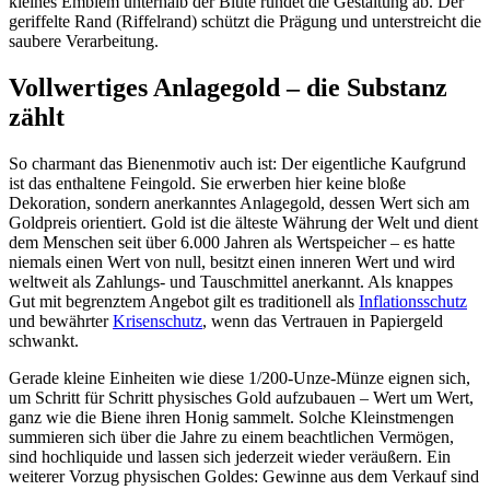
kleines Emblem unterhalb der Blüte rundet die Gestaltung ab. Der
geriffelte Rand (Riffelrand) schützt die Prägung und unterstreicht die
saubere Verarbeitung.
Vollwertiges Anlagegold – die Substanz
zählt
So charmant das Bienenmotiv auch ist: Der eigentliche Kaufgrund
ist das enthaltene Feingold. Sie erwerben hier keine bloße
Dekoration, sondern anerkanntes Anlagegold, dessen Wert sich am
Goldpreis orientiert. Gold ist die älteste Währung der Welt und dient
dem Menschen seit über 6.000 Jahren als Wertspeicher – es hatte
niemals einen Wert von null, besitzt einen inneren Wert und wird
weltweit als Zahlungs- und Tauschmittel anerkannt. Als knappes
Gut mit begrenztem Angebot gilt es traditionell als
Inflationsschutz
und bewährter
Krisenschutz
, wenn das Vertrauen in Papiergeld
schwankt.
Gerade kleine Einheiten wie diese 1/200-Unze-Münze eignen sich,
um Schritt für Schritt physisches Gold aufzubauen – Wert um Wert,
ganz wie die Biene ihren Honig sammelt. Solche Kleinstmengen
summieren sich über die Jahre zu einem beachtlichen Vermögen,
sind hochliquide und lassen sich jederzeit wieder veräußern. Ein
weiterer Vorzug physischen Goldes: Gewinne aus dem Verkauf sind