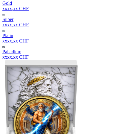
Gold
xxxx,xx CHF
Silber
xxxx,xx CHF
Platin
xxxx,xx CHF
Palladium
xxxx,xx CHF