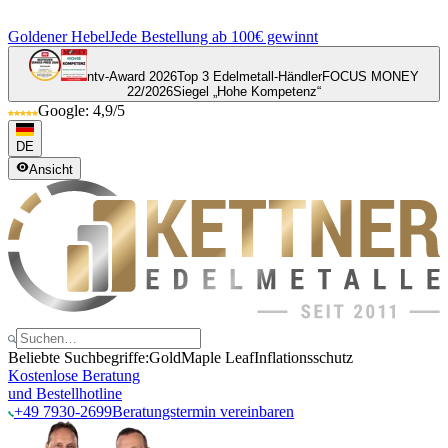
Goldener Hebel
Jede Bestellung ab 100€ gewinnt
ntv-Award 2026
Top 3 Edelmetall-Händler
FOCUS MONEY
22/2026
Siegel „Hohe Kompetenz“
Google: 4,9/5
DE
Ansicht
Beliebte Suchbegriffe:
Gold
Maple Leaf
Inflationsschutz
Kostenlose Beratung
und Bestellhotline
+49 7930-2699
Beratungstermin vereinbaren