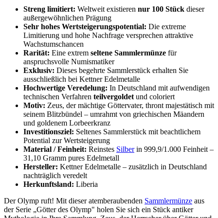
Streng limitiert:
Weltweit existieren
nur 100 Stück
dieser
außergewöhnlichen Prägung
Sehr hohes Wertsteigerungspotential:
Die extreme
Limitierung und hohe Nachfrage versprechen attraktive
Wachstumschancen
Rarität:
Eine extrem
seltene Sammlermünze
für
anspruchsvolle Numismatiker
Exklusiv:
Dieses begehrte Sammlerstück erhalten Sie
ausschließlich bei Kettner Edelmetalle
Hochwertige Veredelung:
In Deutschland mit aufwendigen
technischen Verfahren
teilvergoldet
und coloriert
Motiv:
Zeus, der mächtige Göttervater, thront majestätisch mit
seinem Blitzbündel – umrahmt von griechischen Mäandern
und goldenem Lorbeerkranz
Investitionsziel:
Seltenes Sammlerstück mit beachtlichem
Potential zur Wertsteigerung
Material / Feinheit:
Reinstes
Silber
in 999,9/1.000 Feinheit –
31,10 Gramm pures Edelmetall
Hersteller:
Kettner Edelmetalle – zusätzlich in Deutschland
nachträglich veredelt
Herkunftsland:
Liberia
Der Olymp ruft! Mit dieser atemberaubenden
Sammlermünze
aus
der Serie „Götter des Olymp" holen Sie sich ein Stück antiker