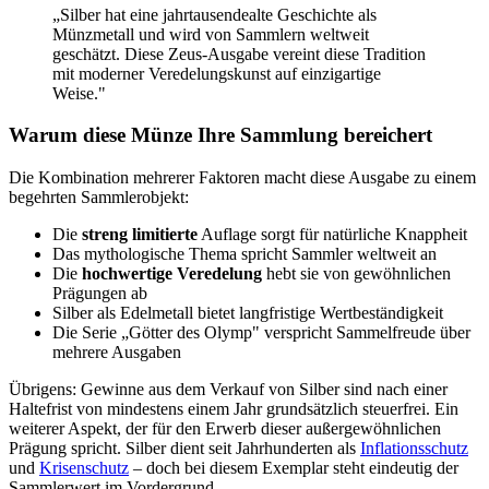
„Silber hat eine jahrtausendealte Geschichte als
Münzmetall und wird von Sammlern weltweit
geschätzt. Diese Zeus-Ausgabe vereint diese Tradition
mit moderner Veredelungskunst auf einzigartige
Weise."
Warum diese Münze Ihre Sammlung bereichert
Die Kombination mehrerer Faktoren macht diese Ausgabe zu einem
begehrten Sammlerobjekt:
Die
streng limitierte
Auflage sorgt für natürliche Knappheit
Das mythologische Thema spricht Sammler weltweit an
Die
hochwertige Veredelung
hebt sie von gewöhnlichen
Prägungen ab
Silber als Edelmetall bietet langfristige Wertbeständigkeit
Die Serie „Götter des Olymp" verspricht Sammelfreude über
mehrere Ausgaben
Übrigens: Gewinne aus dem Verkauf von Silber sind nach einer
Haltefrist von mindestens einem Jahr grundsätzlich steuerfrei. Ein
weiterer Aspekt, der für den Erwerb dieser außergewöhnlichen
Prägung spricht. Silber dient seit Jahrhunderten als
Inflationsschutz
und
Krisenschutz
– doch bei diesem Exemplar steht eindeutig der
Sammlerwert im Vordergrund.