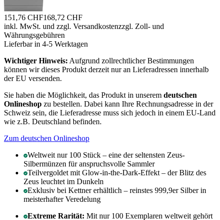
151,76 CHF
168,72 CHF
inkl. MwSt. und
zzgl. Versandkosten
zzgl. Zoll- und
Währungsgebühren
Lieferbar in 4-5 Werktagen
Wichtiger Hinweis:
Aufgrund zollrechtlicher Bestimmungen
können wir dieses Produkt derzeit nur an Lieferadressen innerhalb
der EU versenden.
Sie haben die Möglichkeit, das Produkt in unserem
deutschen
Onlineshop
zu bestellen. Dabei kann Ihre Rechnungsadresse in der
Schweiz sein, die Lieferadresse muss sich jedoch in einem EU-Land
wie z.B. Deutschland befinden.
Zum deutschen Onlineshop
Weltweit nur 100 Stück – eine der seltensten Zeus-
Silbermünzen für anspruchsvolle Sammler
Teilvergoldet mit Glow-in-the-Dark-Effekt – der Blitz des
Zeus leuchtet im Dunkeln
Exklusiv bei Kettner erhältlich – reinstes 999,9er Silber in
meisterhafter Veredelung
Extreme Rarität:
Mit nur 100 Exemplaren weltweit gehört