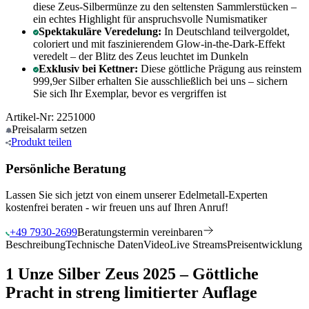
diese Zeus-Silbermünze zu den seltensten Sammlerstücken –
ein echtes Highlight für anspruchsvolle Numismatiker
Spektakuläre Veredelung:
In Deutschland teilvergoldet,
coloriert und mit faszinierendem Glow-in-the-Dark-Effekt
veredelt – der Blitz des Zeus leuchtet im Dunkeln
Exklusiv bei Kettner:
Diese göttliche Prägung aus reinstem
999,9er Silber erhalten Sie ausschließlich bei uns – sichern
Sie sich Ihr Exemplar, bevor es vergriffen ist
Artikel-Nr: 2251000
Preisalarm
setzen
Produkt
teilen
Persönliche Beratung
Lassen Sie sich jetzt von einem unserer Edelmetall-Experten
kostenfrei beraten - wir freuen uns auf Ihren Anruf!
+49 7930-2699
Beratungstermin vereinbaren
Beschreibung
Technische Daten
Video
Live Streams
Preisentwicklung
1 Unze Silber Zeus 2025 – Göttliche
Pracht in streng limitierter Auflage