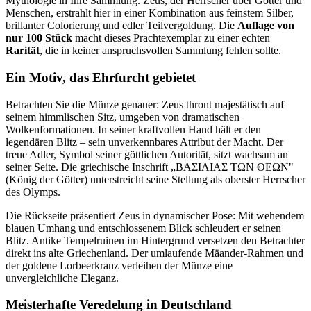
Mythologie in Ihre Sammlung. Zeus, der Herrscher über Götter und
Menschen, erstrahlt hier in einer Kombination aus feinstem Silber,
brillanter Colorierung und edler Teilvergoldung. Die
Auflage von
nur 100 Stück
macht dieses Prachtexemplar zu einer echten
Rarität
, die in keiner anspruchsvollen Sammlung fehlen sollte.
Ein Motiv, das Ehrfurcht gebietet
Betrachten Sie die Münze genauer: Zeus thront majestätisch auf
seinem himmlischen Sitz, umgeben von dramatischen
Wolkenformationen. In seiner kraftvollen Hand hält er den
legendären Blitz – sein unverkennbares Attribut der Macht. Der
treue Adler, Symbol seiner göttlichen Autorität, sitzt wachsam an
seiner Seite. Die griechische Inschrift „ΒΑΣΙΛΙΑΣ ΤΩΝ ΘΕΩΝ"
(König der Götter) unterstreicht seine Stellung als oberster Herrscher
des Olymps.
Die Rückseite präsentiert Zeus in dynamischer Pose: Mit wehendem
blauen Umhang und entschlossenem Blick schleudert er seinen
Blitz. Antike Tempelruinen im Hintergrund versetzen den Betrachter
direkt ins alte Griechenland. Der umlaufende Mäander-Rahmen und
der goldene Lorbeerkranz verleihen der Münze eine
unvergleichliche Eleganz.
Meisterhafte Veredelung in Deutschland