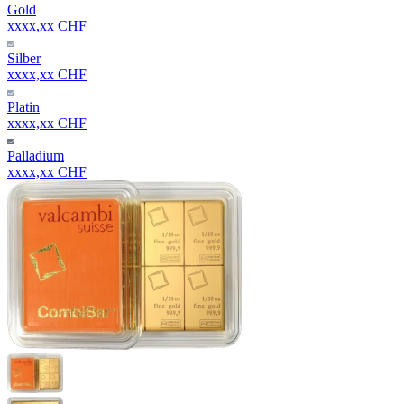
Gold
xxxx,xx CHF
Silber
xxxx,xx CHF
Platin
xxxx,xx CHF
Palladium
xxxx,xx CHF