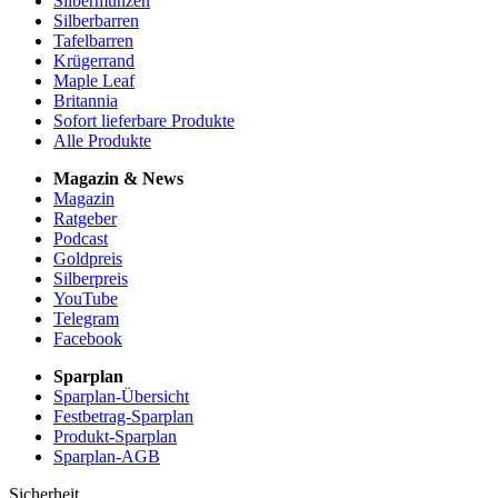
Silbermünzen
Silberbarren
Tafelbarren
Krügerrand
Maple Leaf
Britannia
Sofort lieferbare Produkte
Alle Produkte
Magazin & News
Magazin
Ratgeber
Podcast
Goldpreis
Silberpreis
YouTube
Telegram
Facebook
Sparplan
Sparplan-Übersicht
Festbetrag-Sparplan
Produkt-Sparplan
Sparplan-AGB
Sicherheit