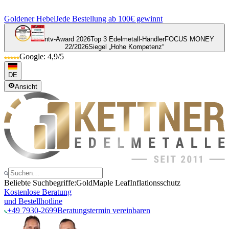
Goldener Hebel
Jede Bestellung ab 100€ gewinnt
ntv-Award 2026
Top 3 Edelmetall-Händler
FOCUS MONEY
22/2026
Siegel „Hohe Kompetenz“
Google: 4,9/5
DE
Ansicht
Beliebte Suchbegriffe:
Gold
Maple Leaf
Inflationsschutz
Kostenlose Beratung
und Bestellhotline
+49 7930-2699
Beratungstermin vereinbaren