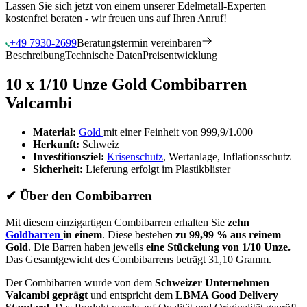
Lassen Sie sich jetzt von einem unserer Edelmetall-Experten
kostenfrei beraten - wir freuen uns auf Ihren Anruf!
+49 7930-2699
Beratungstermin vereinbaren
Beschreibung
Technische Daten
Preisentwicklung
10 x 1/10 Unze Gold Combibarren
Valcambi
Material:
Gold
mit einer Feinheit von 999,9/1.000
Herkunft:
Schweiz
Investitionsziel:
Krisenschutz
, Wertanlage, Inflationsschutz
Sicherheit:
Lieferung erfolgt im Plastikblister
✔
Über den Combibarren
Mit diesem einzigartigen Combibarren erhalten Sie
zehn
Goldbarren
in einem
. Diese bestehen
zu 99,99 % aus reinem
Gold
. Die Barren haben jeweils
eine Stückelung von 1/10 Unze.
Das Gesamtgewicht des Combibarrens beträgt 31,10 Gramm.
Der Combibarren wurde von dem
Schweizer Unternehmen
Valcambi geprägt
und entspricht dem
LBMA Good Delivery