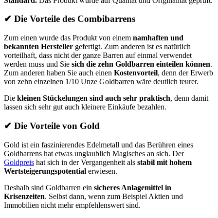
Standard.
Das Produkt wurde auf Qualität und Originalität geprüft.
✔
Die Vorteile des Combibarrens
Zum einen wurde das Produkt von einem
namhaften und
bekannten Hersteller
gefertigt. Zum anderen ist es natürlich
vorteilhaft, dass nicht der ganze Barren auf einmal verwendet
werden muss und Sie
sich die zehn Goldbarren einteilen
können
.
Zum anderen haben Sie auch einen
Kostenvorteil
, denn der Erwerb
von zehn einzelnen 1/10 Unze Goldbarren wäre deutlich teurer.
Die
kleinen Stückelungen sind auch sehr praktisch
, denn damit
lassen sich sehr gut auch kleinere Einkäufe bezahlen.
✔
Die Vorteile von Gold
Gold ist ein faszinierendes Edelmetall und das Berühren eines
Goldbarrens hat etwas unglaublich Magisches an sich. Der
Goldpreis
hat sich in der Vergangenheit als
stabil mit hohem
Wertsteigerungspotential
erwiesen.
Deshalb sind Goldbarren ein
sicheres Anlagemittel in
Krisenzeiten
. Selbst dann, wenn zum Beispiel Aktien und
Immobilien nicht mehr empfehlenswert sind.