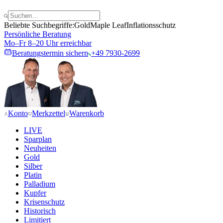
Beliebte Suchbegriffe:
Gold
Maple Leaf
Inflationsschutz
Persönliche Beratung
Mo–Fr 8–20 Uhr erreichbar
Beratungstermin sichern
+49 7930-2699
Konto
Merkzettel
Warenkorb
LIVE
Sparplan
Neuheiten
Gold
Silber
Platin
Palladium
Kupfer
Krisenschutz
Historisch
Limitiert