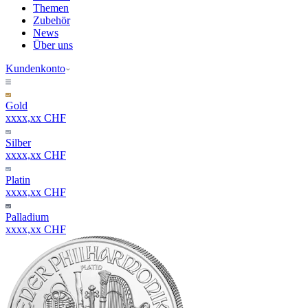
Themen
Zubehör
News
Über uns
Kundenkonto
Gold
xxxx,xx CHF
Silber
xxxx,xx CHF
Platin
xxxx,xx CHF
Palladium
xxxx,xx CHF