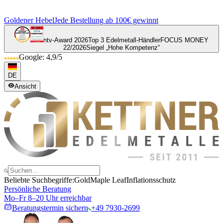
Goldener Hebel
Jede Bestellung ab 100€ gewinnt
ntv-Award 2026
Top 3 Edelmetall-Händler
FOCUS MONEY
22/2026
Siegel „Hohe Kompetenz“
Google: 4,9/5
DE
Ansicht
Beliebte Suchbegriffe:
Gold
Maple Leaf
Inflationsschutz
Persönliche Beratung
Mo–Fr 8–20 Uhr erreichbar
Beratungstermin sichern
+49 7930-2699