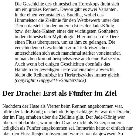
Die Geschichte des chinesischen Horoskops dreht sich
um ein großes Rennen. Davon gibt es zwei Varianten.
In der einen veranstaltet es Buddha, wobei das
Himmelstor die Ziellinie für den Wettbewerb unter den
Tieren darstellt. In der anderen ist es der Jade-König
bzw. der Jade-Kaiser, einer der wichtigsten Gottheiten
in der chinesischen Mythologie. Hier müssen die Tiere
einen Fluss überqueren, um zu ihm zu gelangen. Die
verschiedenen Geschichten zum Tierkreiszeichen
unterscheiden sich auch manchmal stärker voneinander,
in manchen kommt beispielsweise auch eine Katze vor.
Auch wenn bei einigen Geschichten ebenfalls das
Handeln der jeweiligen Tiere voneinander abweicht,
bleibt die Reihenfolge im Tierkreiszyklus immer gleich.
(copyright: Guppy2416/Shutterstock)
Der Drache: Erst als Fünfter im Ziel
Nachdem der Hase als Vierter beim Rennen angekommen war,
hörte der Jade-König raschelnde Flügelschläge: Es war der Drache,
der im Flug erhaben über die Ziellinie glitt. Der Jade-König war
überrascht darüber, warum der Drache nicht als Erster, sondern
lediglich als Fünfter angekommen sei. Immerhin hätte er einfach nur
über den Fluss fliegen müssen und wäre schon da gewesen. So