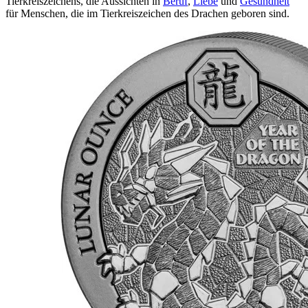
Tierkreiszeichens, die Aussichten in
Beruf
,
Liebe
und
Gesundheit
für Menschen, die im Tierkreiszeichen des Drachen geboren sind.