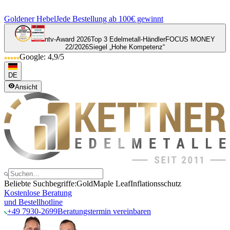
Goldener Hebel
Jede Bestellung ab 100€ gewinnt
ntv-Award 2026
Top 3 Edelmetall-Händler
FOCUS MONEY
22/2026
Siegel „Hohe Kompetenz“
Google: 4,9/5
DE
Ansicht
Beliebte Suchbegriffe:
Gold
Maple Leaf
Inflationsschutz
Kostenlose Beratung
und Bestellhotline
+49 7930-2699
Beratungstermin vereinbaren