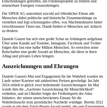
Entscheidungen getroffen, um Friedensprojekte zu fördern und
erneuerbare Energien voranzubringen.
Die SIPER AG unterstützt sowohl auf öffentlicher Ebene alle
Menschen dabei politische und historische Zusammenhänge zu
verstehen und legt schonungslos offen, was Machtstrukturen hinter
verschlossenen Türen tun. Damit fördert er Menschen auf, kritisch
zu denken.
Daniele Ganser hat sich eine große Schar an Anhängern aufgebaut.
Über seine Kanäle auf Youtube, Instagram, Facebook und Twitter
folgen ihm fast eine halbe Million Menschen. So erreichen seine
Botschaften eine große Anzahl an Menschen, die diese in ihren
Alltag und privates Leben bringen.
Auszeichnungen und Ehrungen
Daniele Gansers Mut und Engagement für die Wahrheit wurden im
Laufe seiner Karriere mit zahlreichen Preisen gewürdigt. Im Jahr
2024 erhielt er gleich zwei bedeutende Auszeichnungen: Im Mai
wurde ihm die „Aachener Auszeichnung für Menschlichkeit“
verliehen, und im Oktober folgte der Freiheitspreis der Atlas
Initiative, der seinen unerschrockenen Einsatz für die
Wahrheitssuche trotz persönlicher Nachteile würdigte. Bereits 2022
wurde er mit dem Torch-Bearer Award geehrt, der sein Engagement