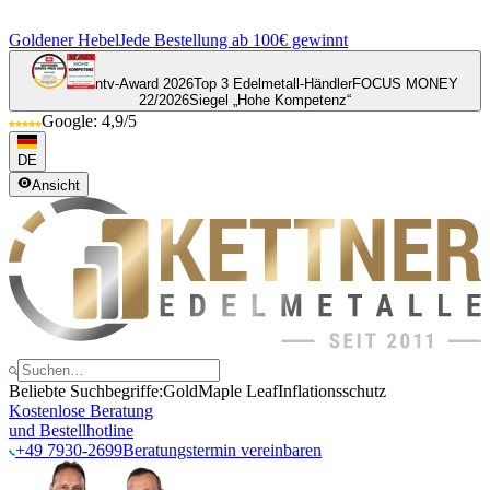
Goldener Hebel
Jede Bestellung ab 100€ gewinnt
ntv-Award 2026
Top 3 Edelmetall-Händler
FOCUS MONEY
22/2026
Siegel „Hohe Kompetenz“
Google: 4,9/5
DE
Ansicht
Beliebte Suchbegriffe:
Gold
Maple Leaf
Inflationsschutz
Kostenlose Beratung
und Bestellhotline
+49 7930-2699
Beratungstermin vereinbaren