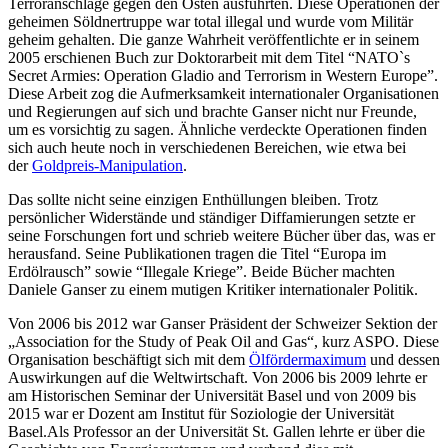
Terroranschläge gegen den Osten ausführten. Diese Operationen der
geheimen Söldnertruppe war total illegal und wurde vom Militär
geheim gehalten. Die ganze Wahrheit veröffentlichte er in seinem
2005 erschienen Buch zur Doktorarbeit mit dem Titel “NATO`s
Secret Armies: Operation Gladio and Terrorism in Western Europe”.
Diese Arbeit zog die Aufmerksamkeit internationaler Organisationen
und Regierungen auf sich und brachte Ganser nicht nur Freunde,
um es vorsichtig zu sagen. Ähnliche verdeckte Operationen finden
sich auch heute noch in verschiedenen Bereichen, wie etwa bei
der
Goldpreis-Manipulation
.
Das sollte nicht seine einzigen Enthüllungen bleiben. Trotz
persönlicher Widerstände und ständiger Diffamierungen setzte er
seine Forschungen fort und schrieb weitere Bücher über das, was er
herausfand. Seine Publikationen tragen die Titel “Europa im
Erdölrausch” sowie “Illegale Kriege”. Beide Bücher machten
Daniele Ganser zu einem mutigen Kritiker internationaler Politik.
Von 2006 bis 2012 war Ganser Präsident der Schweizer Sektion der
„Association for the Study of Peak Oil and Gas“, kurz ASPO. Diese
Organisation beschäftigt sich mit dem
Ölfördermaximum
und dessen
Auswirkungen auf die Weltwirtschaft. Von 2006 bis 2009 lehrte er
am Historischen Seminar der Universität Basel und von 2009 bis
2015 war er Dozent am Institut für Soziologie der Universität
Basel.Als Professor an der Universität St. Gallen lehrte er über die