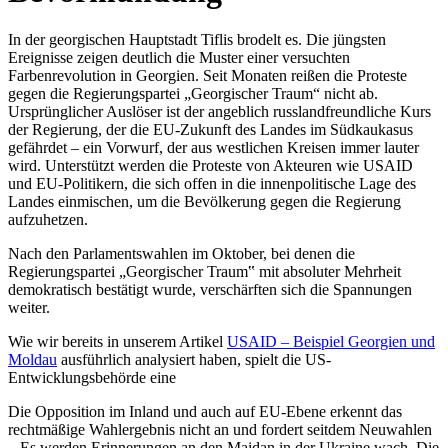
In der georgischen Hauptstadt Tiflis brodelt es. Die jüngsten
Ereignisse zeigen deutlich die Muster einer versuchten
Farbenrevolution in Georgien. Seit Monaten reißen die Proteste
gegen die Regierungspartei „Georgischer Traum“ nicht ab.
Ursprünglicher Auslöser ist der angeblich russlandfreundliche Kurs
der Regierung, der die EU-Zukunft des Landes im Südkaukasus
gefährdet – ein Vorwurf, der aus westlichen Kreisen immer lauter
wird. Unterstützt werden die Proteste von Akteuren wie USAID
und EU-Politikern, die sich offen in die innenpolitische Lage des
Landes einmischen, um die Bevölkerung gegen die Regierung
aufzuhetzen.
Nach den Parlamentswahlen im Oktober, bei denen die
Regierungspartei „Georgischer Traum‟ mit absoluter Mehrheit
demokratisch bestätigt wurde, verschärften sich die Spannungen
weiter.
Wie wir bereits in unserem Artikel
USAID – Beispiel Georgien und
Moldau
ausführlich analysiert haben, spielt die US-
Entwicklungsbehörde eine
Die Opposition im Inland und auch auf EU-Ebene erkennt das
rechtmäßige Wahlergebnis nicht an und fordert seitdem Neuwahlen
– Es werden Erinnerungen an den Maidan in der Ukraine wach. Die