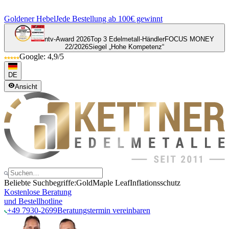
Goldener Hebel
Jede Bestellung ab 100€ gewinnt
ntv-Award 2026
Top 3 Edelmetall-Händler
FOCUS MONEY
22/2026
Siegel „Hohe Kompetenz“
Google: 4,9/5
DE
Ansicht
Beliebte Suchbegriffe:
Gold
Maple Leaf
Inflationsschutz
Kostenlose Beratung
und Bestellhotline
+49 7930-2699
Beratungstermin vereinbaren