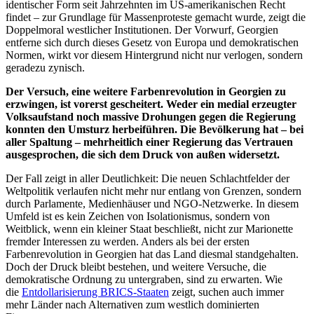
identischer Form seit Jahrzehnten im US-amerikanischen Recht
findet – zur Grundlage für Massenproteste gemacht wurde, zeigt die
Doppelmoral westlicher Institutionen. Der Vorwurf, Georgien
entferne sich durch dieses Gesetz von Europa und demokratischen
Normen, wirkt vor diesem Hintergrund nicht nur verlogen, sondern
geradezu zynisch.
Der Versuch, eine weitere Farbenrevolution in Georgien zu
erzwingen, ist vorerst gescheitert. Weder ein medial erzeugter
Volksaufstand noch massive Drohungen gegen die Regierung
konnten den Umsturz herbeiführen. Die Bevölkerung hat – bei
aller Spaltung – mehrheitlich einer Regierung das Vertrauen
ausgesprochen, die sich dem Druck von außen widersetzt.
Der Fall zeigt in aller Deutlichkeit: Die neuen Schlachtfelder der
Weltpolitik verlaufen nicht mehr nur entlang von Grenzen, sondern
durch Parlamente, Medienhäuser und NGO-Netzwerke. In diesem
Umfeld ist es kein Zeichen von Isolationismus, sondern von
Weitblick, wenn ein kleiner Staat beschließt, nicht zur Marionette
fremder Interessen zu werden. Anders als bei der ersten
Farbenrevolution in Georgien hat das Land diesmal standgehalten.
Doch der Druck bleibt bestehen, und weitere Versuche, die
demokratische Ordnung zu untergraben, sind zu erwarten. Wie
die
Entdollarisierung BRICS-Staaten
zeigt, suchen auch immer
mehr Länder nach Alternativen zum westlich dominierten