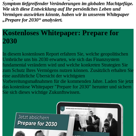
Symptom tiefgreifender Veränderungen im globalen Machtgefüge.
Wie sich diese Entwicklung auf Ihr persönliches Leben und
Vermögen auswirken könnte, haben wir in unserem Whitepaper
„Prepare for 2030“ analysiert.
Kostenloses Whitepaper: Prepare for
2030
In diesem kostenlosen Report erfahren Sie, welche geopolitischen
Umbrüche uns bis 2030 erwarten, wie sich das Finanzsystem
fundamental verändern wird und welche konkreten Strategien Sie
zum Schutz Ihres Vermögens nutzen können. Zusätzlich erhalten Sie
eine ausführliche Übersicht der wichtigsten
Vorbereitungsmaßnahmen für die kommenden Jahre. Laden Sie jetzt
das kostenlose Whitepaper "Prepare for 2030" herunter und sichern
Sie sich dieses wichtige Zukunftswissen.