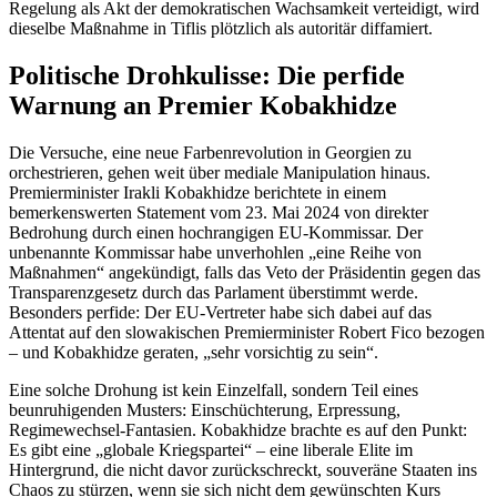
Regelung als Akt der demokratischen Wachsamkeit verteidigt, wird
dieselbe Maßnahme in Tiflis plötzlich als autoritär diffamiert.
Politische Drohkulisse: Die perfide
Warnung an Premier Kobakhidze
Die Versuche, eine neue Farbenrevolution in Georgien zu
orchestrieren, gehen weit über mediale Manipulation hinaus.
Premierminister Irakli Kobakhidze berichtete in einem
bemerkenswerten Statement vom 23. Mai 2024 von direkter
Bedrohung durch einen hochrangigen EU-Kommissar. Der
unbenannte Kommissar habe unverhohlen „eine Reihe von
Maßnahmen“ angekündigt, falls das Veto der Präsidentin gegen das
Transparenzgesetz durch das Parlament überstimmt werde.
Besonders perfide: Der EU-Vertreter habe sich dabei auf das
Attentat auf den slowakischen Premierminister Robert Fico bezogen
– und Kobakhidze geraten, „sehr vorsichtig zu sein“.
Eine solche Drohung ist kein Einzelfall, sondern Teil eines
beunruhigenden Musters: Einschüchterung, Erpressung,
Regimewechsel-Fantasien. Kobakhidze brachte es auf den Punkt:
Es gibt eine „globale Kriegspartei“ – eine liberale Elite im
Hintergrund, die nicht davor zurückschreckt, souveräne Staaten ins
Chaos zu stürzen, wenn sie sich nicht dem gewünschten Kurs