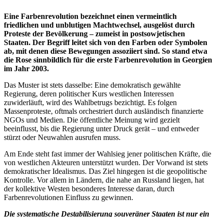
Eine Farbenrevolution bezeichnet einen vermeintlich
friedlichen und unblutigen Machtwechsel, ausgelöst durch
Proteste der Bevölkerung – zumeist in postsowjetischen
Staaten. Der Begriff leitet sich von den Farben oder Symbolen
ab, mit denen diese Bewegungen assoziiert sind. So stand etwa
die Rose sinnbildlich für die erste Farbenrevolution in Georgien
im Jahr 2003.
Das Muster ist stets dasselbe: Eine demokratisch gewählte
Regierung, deren politischer Kurs westlichen Interessen
zuwiderläuft, wird des Wahlbetrugs bezichtigt. Es folgen
Massenproteste, oftmals orchestriert durch ausländisch finanzierte
NGOs und Medien. Die öffentliche Meinung wird gezielt
beeinflusst, bis die Regierung unter Druck gerät – und entweder
stürzt oder Neuwahlen ausrufen muss.
Am Ende steht fast immer der Wahlsieg jener politischen Kräfte, die
von westlichen Akteuren unterstützt wurden. Der Vorwand ist stets
demokratischer Idealismus. Das Ziel hingegen ist die geopolitische
Kontrolle. Vor allem in Ländern, die nahe an Russland liegen, hat
der kollektive Westen besonderes Interesse daran, durch
Farbenrevolutionen Einfluss zu gewinnen.
Die systematische Destabilisierung souveräner Staaten ist nur ein