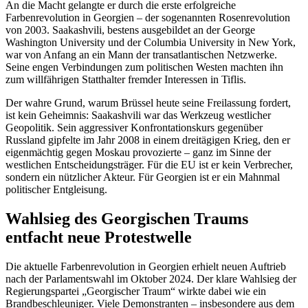
An die Macht gelangte er durch die erste erfolgreiche
Farbenrevolution in Georgien – der sogenannten Rosenrevolution
von 2003. Saakashvili, bestens ausgebildet an der George
Washington University und der Columbia University in New York,
war von Anfang an ein Mann der transatlantischen Netzwerke.
Seine engen Verbindungen zum politischen Westen machten ihn
zum willfährigen Statthalter fremder Interessen in Tiflis.
Der wahre Grund, warum Brüssel heute seine Freilassung fordert,
ist kein Geheimnis: Saakashvili war das Werkzeug westlicher
Geopolitik. Sein aggressiver Konfrontationskurs gegenüber
Russland gipfelte im Jahr 2008 in einem dreitägigen Krieg, den er
eigenmächtig gegen Moskau provozierte – ganz im Sinne der
westlichen Entscheidungsträger. Für die EU ist er kein Verbrecher,
sondern ein nützlicher Akteur. Für Georgien ist er ein Mahnmal
politischer Entgleisung.
Wahlsieg des Georgischen Traums
entfacht neue Protestwelle
Die aktuelle Farbenrevolution in Georgien erhielt neuen Auftrieb
nach der Parlamentswahl im Oktober 2024. Der klare Wahlsieg der
Regierungspartei „Georgischer Traum“ wirkte dabei wie ein
Brandbeschleuniger. Viele Demonstranten – insbesondere aus dem