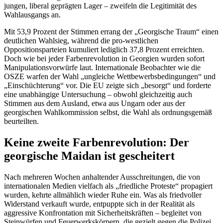
jungen, liberal geprägten Lager – zweifeln die Legitimität des
Wahlausgangs an.
Mit 53,9 Prozent der Stimmen errang der „Georgische Traum“ einen
deutlichen Wahlsieg, während die pro-westlichen
Oppositionsparteien kumuliert lediglich 37,8 Prozent erreichten.
Doch wie bei jeder Farbenrevolution in Georgien wurden sofort
Manipulationsvorwürfe laut. Internationale Beobachter wie die
OSZE warfen der Wahl „ungleiche Wettbewerbsbedingungen“ und
„Einschüchterung“ vor. Die EU zeigte sich „besorgt“ und forderte
eine unabhängige Untersuchung – obwohl gleichzeitig auch
Stimmen aus dem Ausland, etwa aus Ungarn oder aus der
georgischen Wahlkommission selbst, die Wahl als ordnungsgemäß
beurteilten.
Keine zweite Farbenrevolution: Der
georgische Maidan ist gescheitert
Nach mehreren Wochen anhaltender Ausschreitungen, die von
internationalen Medien vielfach als „friedliche Proteste“ propagiert
wurden, kehrte allmählich wieder Ruhe ein. Was als friedvoller
Widerstand verkauft wurde, entpuppte sich in der Realität als
aggressive Konfrontation mit Sicherheitskräften – begleitet von
Steinwürfen und Feuerwerkskörpern, die gezielt gegen die Polizei