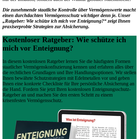
Die zunehmende staatliche Kontrolle über Vermögenswerte macht
einen durchdachten Vermögensschutz wichtiger denn je. Unser
„Ratgeber: Wie schütze ich mich vor Enteignung?“ zeigt Ihnen
praxiserprobte Strategien zur Absicherung.
Kostenloser Ratgeber: Wie schütze ich
mich vor Enteignung?
In diesem kostenlosen Ratgeber lernen Sie die häufigsten Formen
staatlicher Vermögenskonfiszierung kennen und erfahren alles über
die rechtlichen Grundlagen und Ihre Handlungsoptionen. Wir stellen
Ihnen bewährte Schutzstrategien mit Edelmetallen vor und geben
Ihnen eine konkrete Checkliste für Ihre persönliche Absicherung an
die Hand. Fordern Sie jetzt Ihren kostenlosen Enteignungsschutz-
Ratgeber an und machen Sie den ersten Schritt zu einem
krisenfesten Vermögensschutz.