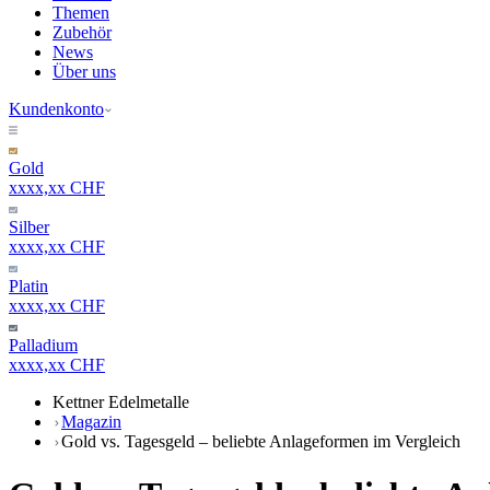
Themen
Zubehör
News
Über uns
Kundenkonto
Gold
xxxx,xx CHF
Silber
xxxx,xx CHF
Platin
xxxx,xx CHF
Palladium
xxxx,xx CHF
Kettner Edelmetalle
Magazin
Gold vs. Tagesgeld – beliebte Anlageformen im Vergleich