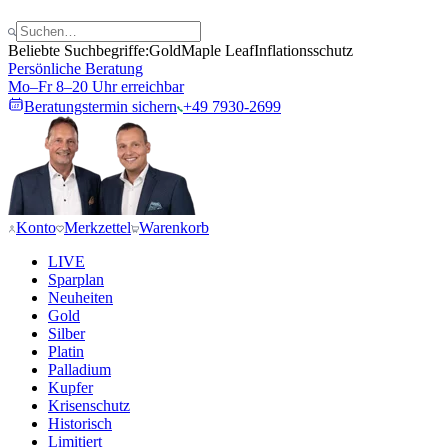
Beliebte Suchbegriffe:
Gold
Maple Leaf
Inflationsschutz
Persönliche Beratung
Mo–Fr 8–20 Uhr erreichbar
Beratungstermin sichern
+49 7930-2699
Konto
Merkzettel
Warenkorb
LIVE
Sparplan
Neuheiten
Gold
Silber
Platin
Palladium
Kupfer
Krisenschutz
Historisch
Limitiert