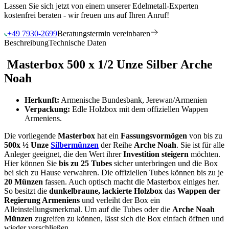
Lassen Sie sich jetzt von einem unserer Edelmetall-Experten
kostenfrei beraten - wir freuen uns auf Ihren Anruf!
+49 7930-2699
Beratungstermin vereinbaren
Beschreibung
Technische Daten
Masterbox 500 x 1/2 Unze Silber Arche
Noah
Herkunft:
Armenische Bundesbank, Jerewan/Armenien
Verpackung:
Edle Holzbox mit dem offiziellen Wappen
Armeniens.
Die vorliegende
Masterbox
hat ein
Fassungsvormögen
von bis zu
500x ½ Unze
Silbermünzen
der Reihe
Arche Noah
. Sie ist für alle
Anleger geeignet, die den Wert ihrer
Investition steigern
möchten.
Hier können Sie
bis zu 25 Tubes
sicher unterbringen und die Box
bei sich zu Hause verwahren. Die offiziellen Tubes können bis zu je
20 Münzen
fassen. Auch optisch macht die Masterbox einiges her.
So besitzt die
dunkelbraune, lackierte Holzbox
das
Wappen der
Regierung Armeniens
und verleiht der Box ein
Alleinstellungsmerkmal. Um auf die Tubes oder die
Arche Noah
Münzen
zugreifen zu können, lässt sich die Box einfach öffnen und
wieder verschließen.