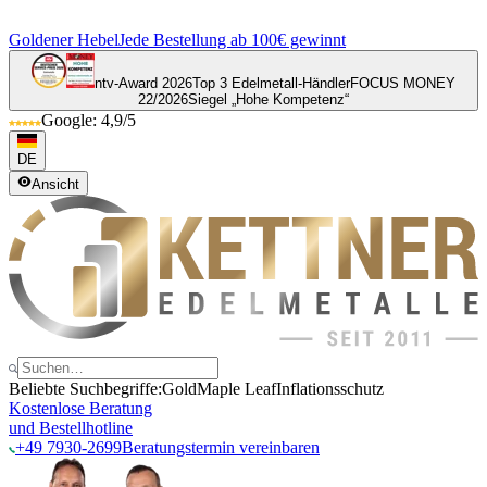
Goldener Hebel
Jede Bestellung ab 100€ gewinnt
ntv-Award 2026
Top 3 Edelmetall-Händler
FOCUS MONEY
22/2026
Siegel „Hohe Kompetenz“
Google: 4,9/5
DE
Ansicht
Beliebte Suchbegriffe:
Gold
Maple Leaf
Inflationsschutz
Kostenlose Beratung
und Bestellhotline
+49 7930-2699
Beratungstermin vereinbaren