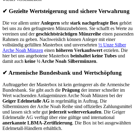
✔
Gezielte Wertsteigerung und sichere Verwahrung
Die vor allem unter
Anlegern
sehr
stark nachgefragte Box
gehört
bei uns zu den gefragtesten Münzzubehören. Sie schafft es Werte zu
vereinen und der
geschichtsträchtigen Münzreihe
einen passenden
Rahmen zu geben. Nachweislich können Anleger mit einer
vollständig gefüllten Masterbox und unversehrten
½ Unze Silber
Arche Noah Münzen
einen
höheren Verkaufswert
erzielen. Die
hier bei uns angebotene Masterbox
beinhaltet keine Tubes
und
damit auch
keine ½ Arche Noah Silbermünzen
.
✔
Armenische Bundesbank und Wertschöpfung
Auftraggeber der Masterbox ist kein geringerer als die Armenische
Bundesbank. Sie gibt auch die
Prägung
der immer schneller im
Wert wachsenden Anlagemünzen Arche Noah Münzen bei der
Geiger Edelmetalle AG
in regelmäßig in Auftrag. Die
Silbermünzen der Arche Noah Reihe sind offizielles Zahlungsmittel
und lassen sich sehr gut
jederzeit weiterverkaufen
. Die Geiger
Edelmetalle AG verfügt über eine gültige und international
anerkannte LBMA-Zertifizierung
. Die Box ist bei ausgewählten
Edelmetall-Händlern erhältlich.