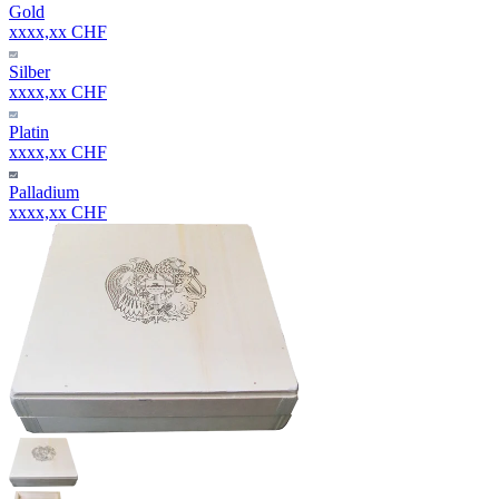
Gold
xxxx,xx CHF
Silber
xxxx,xx CHF
Platin
xxxx,xx CHF
Palladium
xxxx,xx CHF