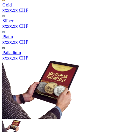
Gold
xxxx,xx CHF
Silber
xxxx,xx CHF
Platin
xxxx,xx CHF
Palladium
xxxx,xx CHF