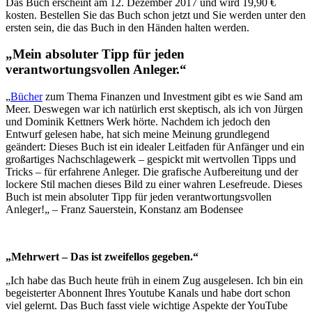
Das Buch erscheint am 12. Dezember 2017 und wird 19,90 €
kosten. Bestellen Sie das Buch schon jetzt und Sie werden unter den
ersten sein, die das Buch in den Händen halten werden.
„Mein absoluter Tipp für jeden
verantwortungsvollen Anleger.“
„
Bücher
zum Thema Finanzen und Investment gibt es wie Sand am
Meer. Deswegen war ich natürlich erst skeptisch, als ich von Jürgen
und Dominik Kettners Werk hörte. Nachdem ich jedoch den
Entwurf gelesen habe, hat sich meine Meinung grundlegend
geändert: Dieses Buch ist ein idealer Leitfaden für Anfänger und ein
großartiges Nachschlagewerk – gespickt mit wertvollen Tipps und
Tricks – für erfahrene Anleger. Die grafische Aufbereitung und der
lockere Stil machen dieses Bild zu einer wahren Lesefreude. Dieses
Buch ist mein absoluter Tipp für jeden verantwortungsvollen
Anleger!„ – Franz Sauerstein, Konstanz am Bodensee
„Mehrwert – Das ist zweifellos gegeben.“
„Ich habe das Buch heute früh in einem Zug ausgelesen. Ich bin ein
begeisterter Abonnent Ihres Youtube Kanals und habe dort schon
viel gelernt. Das Buch fasst viele wichtige Aspekte der YouTube