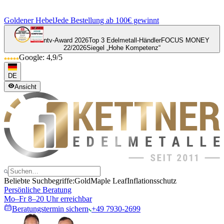
Goldener Hebel
Jede Bestellung ab 100€ gewinnt
ntv-Award 2026
Top 3 Edelmetall-Händler
FOCUS MONEY
22/2026
Siegel „Hohe Kompetenz“
Google: 4,9/5
DE
Ansicht
Beliebte Suchbegriffe:
Gold
Maple Leaf
Inflationsschutz
Persönliche Beratung
Mo–Fr 8–20 Uhr erreichbar
Beratungstermin sichern
+49 7930-2699